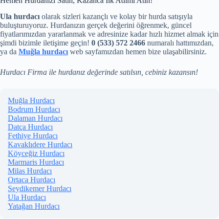
Hemen Hurdanızı Satın, Kazanca İlk Adımı Atın!
Ula hurdacı
olarak sizleri kazançlı ve kolay bir hurda satışıyla
buluşturuyoruz. Hurdanızın gerçek değerini öğrenmek, güncel
fiyatlarımızdan yararlanmak ve adresinize kadar hızlı hizmet almak için
şimdi bizimle iletişime geçin!
0 (533) 572 2466
numaralı hattımızdan,
ya da
Muğla hurdacı
web sayfamızdan hemen bize ulaşabilirsiniz.
Hurdacı Firma ile hurdanız değerinde satılsın, cebiniz kazansın!
Muğla Hurdacı
Bodrum Hurdacı
Dalaman Hurdacı
Datça Hurdacı
Fethiye Hurdacı
Kavaklıdere Hurdacı
Köyceğiz Hurdacı
Marmaris Hurdacı
Milas Hurdacı
Ortaca Hurdacı
Seydikemer Hurdacı
Ula Hurdacı
Yatağan Hurdacı