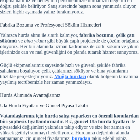
ekipmanlarımız ve deneyimli personelimizle hurdanızın değerini en
doğru şekilde belirliyor. Satış sürecinde baştan sona yanınızda oluyor,
sizleri hiçbir aşamada yalnız bırakmıyoruz.
Fabrika Bozumu ve Profesyonel Söküm Hizmetleri
Yalnızca hurda alımı ile sınırlı kalmıyor,
fabrika bozumu
,
çelik çatı
sökümü
ve
bina yıkımı
gibi büyük çaplı projelerde de çözüm ortağınız
oluyoruz. Her biri alanında uzman kadromuz ile zorlu söküm ve yıkım
işlerinizde can ve mal güvenliğini ön planda tutarak hizmet sunuyoruz.
Güçlü ekipmanlarımız sayesinde hızlı ve güvenli şekilde fabrika
sahalarını boşaltıyor, çelik çatılarınızı söküyor ve bina yıkımlarını
titizlikle gerçekleştiriyoruz.
Muğla hurdacı
olarak bölgenin tamamına
yayılmış tecrübemizle her zaman yanınızdayız.
Hurda Alımında Avantajlarınız
Ula Hurda Fiyatları ve Güncel Piyasa Takibi
Vatandaşlarımız için hurda satışı yaparken en önemli konulardan
biri şüphesiz fiyatlandırmadır.
Biz,
güncel Ula hurda fiyatları
ile
piyasadaki değişimleri yakından takip ediyor ve size her zaman en
yüksek getiriyi sunmayı hedefliyoruz. Hurdanızı değerinin altında
satmamanız için güncel fiyatlarımızı
buradan
takip edebilirsiniz.