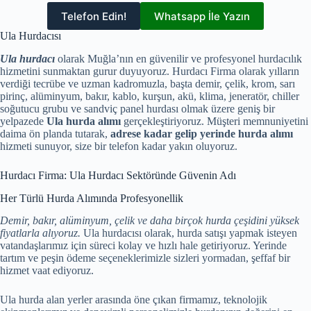
Telefon Edin!
Whatsapp İle Yazın
Ula Hurdacısı
Ula hurdacı
olarak Muğla’nın en güvenilir ve profesyonel hurdacılık
hizmetini sunmaktan gurur duyuyoruz. Hurdacı Firma olarak yılların
verdiği tecrübe ve uzman kadromuzla, başta demir, çelik, krom, sarı
pirinç, alüminyum, bakır, kablo, kurşun, akü, klima, jeneratör, chiller
soğutucu grubu ve sandviç panel hurdası olmak üzere geniş bir
yelpazede
Ula hurda alımı
gerçekleştiriyoruz. Müşteri memnuniyetini
daima ön planda tutarak,
adrese kadar gelip yerinde hurda alımı
hizmeti sunuyor, size bir telefon kadar yakın oluyoruz.
Hurdacı Firma: Ula Hurdacı Sektöründe Güvenin Adı
Her Türlü Hurda Alımında Profesyonellik
Demir, bakır, alüminyum, çelik ve daha birçok hurda çeşidini yüksek
fiyatlarla alıyoruz.
Ula hurdacısı olarak, hurda satışı yapmak isteyen
vatandaşlarımız için süreci kolay ve hızlı hale getiriyoruz. Yerinde
tartım ve peşin ödeme seçeneklerimizle sizleri yormadan, şeffaf bir
hizmet vaat ediyoruz.
Ula hurda alan yerler arasında öne çıkan firmamız, teknolojik