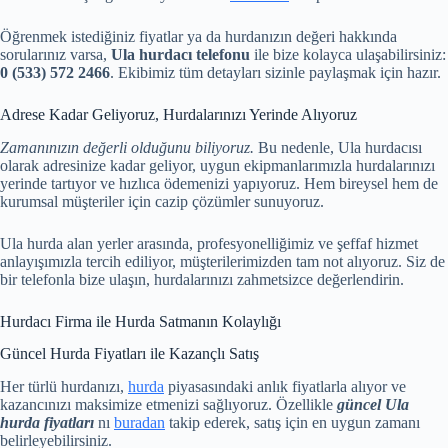
Öğrenmek istediğiniz fiyatlar ya da hurdanızın değeri hakkında
sorularınız varsa,
Ula hurdacı telefonu
ile bize kolayca ulaşabilirsiniz:
0 (533) 572 2466
. Ekibimiz tüm detayları sizinle paylaşmak için hazır.
Adrese Kadar Geliyoruz, Hurdalarınızı Yerinde Alıyoruz
Zamanınızın değerli olduğunu biliyoruz.
Bu nedenle, Ula hurdacısı
olarak adresinize kadar geliyor, uygun ekipmanlarımızla hurdalarınızı
yerinde tartıyor ve hızlıca ödemenizi yapıyoruz. Hem bireysel hem de
kurumsal müşteriler için cazip çözümler sunuyoruz.
Ula hurda alan yerler arasında, profesyonelliğimiz ve şeffaf hizmet
anlayışımızla tercih ediliyor, müşterilerimizden tam not alıyoruz. Siz de
bir telefonla bize ulaşın, hurdalarınızı zahmetsizce değerlendirin.
Hurdacı Firma ile Hurda Satmanın Kolaylığı
Güncel Hurda Fiyatları ile Kazançlı Satış
Her türlü hurdanızı,
hurda
piyasasındaki anlık fiyatlarla alıyor ve
kazancınızı maksimize etmenizi sağlıyoruz. Özellikle
güncel Ula
hurda fiyatları
nı
buradan
takip ederek, satış için en uygun zamanı
belirleyebilirsiniz.