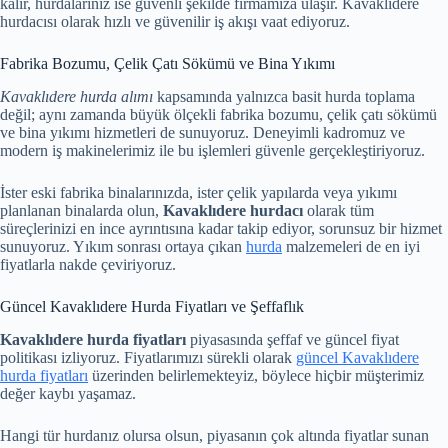
kalır, hurdalarınız ise güvenli şekilde firmamıza ulaşır. Kavaklıdere
hurdacısı olarak hızlı ve güvenilir iş akışı vaat ediyoruz.
Fabrika Bozumu, Çelik Çatı Sökümü ve Bina Yıkımı
Kavaklıdere hurda alımı
kapsamında yalnızca basit hurda toplama
değil; aynı zamanda büyük ölçekli fabrika bozumu, çelik çatı sökümü
ve bina yıkımı hizmetleri de sunuyoruz. Deneyimli kadromuz ve
modern iş makinelerimiz ile bu işlemleri güvenle gerçekleştiriyoruz.
İster eski fabrika binalarınızda, ister çelik yapılarda veya yıkımı
planlanan binalarda olun,
Kavaklıdere hurdacı
olarak tüm
süreçlerinizi en ince ayrıntısına kadar takip ediyor, sorunsuz bir hizmet
sunuyoruz. Yıkım sonrası ortaya çıkan
hurda
malzemeleri de en iyi
fiyatlarla nakde çeviriyoruz.
Güncel Kavaklıdere Hurda Fiyatları ve Şeffaflık
Kavaklıdere hurda fiyatları
piyasasında şeffaf ve güncel fiyat
politikası izliyoruz. Fiyatlarımızı sürekli olarak
güncel Kavaklıdere
hurda fiyatları
üzerinden belirlemekteyiz, böylece hiçbir müşterimiz
değer kaybı yaşamaz.
Hangi tür hurdanız olursa olsun, piyasanın çok altında fiyatlar sunan