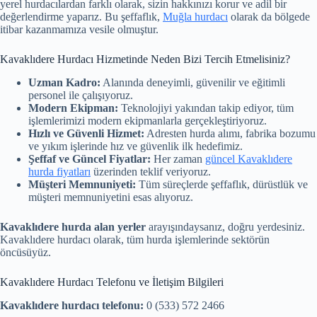
yerel hurdacılardan farklı olarak, sizin hakkınızı korur ve adil bir
değerlendirme yaparız. Bu şeffaflık,
Muğla hurdacı
olarak da bölgede
itibar kazanmamıza vesile olmuştur.
Kavaklıdere Hurdacı Hizmetinde Neden Bizi Tercih Etmelisiniz?
Uzman Kadro:
Alanında deneyimli, güvenilir ve eğitimli
personel ile çalışıyoruz.
Modern Ekipman:
Teknolojiyi yakından takip ediyor, tüm
işlemlerimizi modern ekipmanlarla gerçekleştiriyoruz.
Hızlı ve Güvenli Hizmet:
Adresten hurda alımı, fabrika bozumu
ve yıkım işlerinde hız ve güvenlik ilk hedefimiz.
Şeffaf ve Güncel Fiyatlar:
Her zaman
güncel Kavaklıdere
hurda fiyatları
üzerinden teklif veriyoruz.
Müşteri Memnuniyeti:
Tüm süreçlerde şeffaflık, dürüstlük ve
müşteri memnuniyetini esas alıyoruz.
Kavaklıdere hurda alan yerler
arayışındaysanız, doğru yerdesiniz.
Kavaklıdere hurdacı olarak, tüm hurda işlemlerinde sektörün
öncüsüyüz.
Kavaklıdere Hurdacı Telefonu ve İletişim Bilgileri
Kavaklıdere hurdacı telefonu:
0 (533) 572 2466