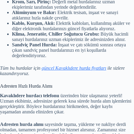
Krom, Sarı, Pirinç:
Değerli metal hurdalarınız uzman
ekiplerimiz tarafından yerinde değerlendirilir.
Alüminyum ve Bakır:
Elektrik tesisatı, inşaat ve sanayi
atıklarınız hızla nakde çevrilir.
Kablo, Kurşun, Akü:
Elektrik kabloları, kullanılmış aküler ve
diğer elektronik hurdalarınızı güncel fiyatlarla alıyoruz.
Klima, Jeneratör, Chiller Soğutucu Grubu:
Büyük hacimli
sanayi hurdalarınız uzman ekiplerimiz ile adresinizden alınır.
Sandviç Panel Hurda:
İnşaat ve çatı sökümü sonrası ortaya
çıkan sandviç panel hurdalarınızı en iyi koşullarda
değerlendiriyoruz.
Tüm bu hurdalar için
güncel Kavaklıdere hurda fiyatları
ile sizlere
kazandırıyoruz.
Adresten Hızlı Hurda Alımı
Kavaklıdere hurdacı telefonu
üzerinden bize ulaşmanız yeterli!
Uzman ekibimiz, adresinize gelerek kısa sürede hurda alım işlemlerini
gerçekleştirir. Böylece hurdalarınız birikmeden, değer kaybı
yaşamadan anında elinizden çıkar.
Adresten hurda alımı
sayesinde taşıma, yükleme ve nakliye derdi
olmadan, tamamen profesyonel bir hizmet alırsınız. Zamanınız size