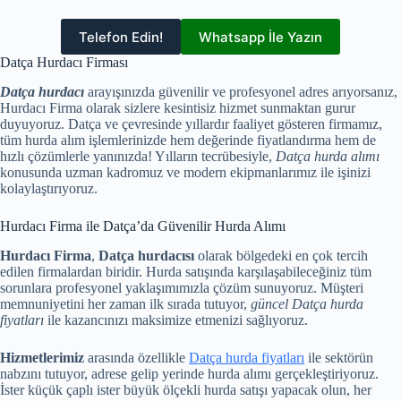
Telefon Edin!
Whatsapp İle Yazın
Datça Hurdacı Firması
Datça hurdacı
arayışınızda güvenilir ve profesyonel adres arıyorsanız,
Hurdacı Firma olarak sizlere kesintisiz hizmet sunmaktan gurur
duyuyoruz. Datça ve çevresinde yıllardır faaliyet gösteren firmamız,
tüm hurda alım işlemlerinizde hem değerinde fiyatlandırma hem de
hızlı çözümlerle yanınızda! Yılların tecrübesiyle,
Datça hurda alımı
konusunda uzman kadromuz ve modern ekipmanlarımız ile işinizi
kolaylaştırıyoruz.
Hurdacı Firma ile Datça’da Güvenilir Hurda Alımı
Hurdacı Firma
,
Datça hurdacısı
olarak bölgedeki en çok tercih
edilen firmalardan biridir. Hurda satışında karşılaşabileceğiniz tüm
sorunlara profesyonel yaklaşımımızla çözüm sunuyoruz. Müşteri
memnuniyetini her zaman ilk sırada tutuyor,
güncel Datça hurda
fiyatları
ile kazancınızı maksimize etmenizi sağlıyoruz.
Hizmetlerimiz
arasında özellikle
Datça hurda fiyatları
ile sektörün
nabzını tutuyor, adrese gelip yerinde hurda alımı gerçekleştiriyoruz.
İster küçük çaplı ister büyük ölçekli hurda satışı yapacak olun, her