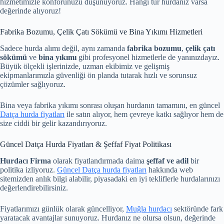
hizmetimizle konforunuzu düşünüyoruz. Hangi tür hurdanız varsa
değerinde alıyoruz!
Fabrika Bozumu, Çelik Çatı Sökümü ve Bina Yıkımı Hizmetleri
Sadece hurda alımı değil, aynı zamanda
fabrika bozumu
,
çelik çatı
sökümü
ve
bina yıkımı
gibi profesyonel hizmetlerle de yanınızdayız.
Büyük ölçekli işlerinizde, uzman ekibimiz ve gelişmiş
ekipmanlarımızla güvenliği ön planda tutarak hızlı ve sorunsuz
çözümler sağlıyoruz.
Bina veya fabrika yıkımı sonrası oluşan hurdanın tamamını, en güncel
Datça hurda fiyatları
ile satın alıyor, hem çevreye katkı sağlıyor hem de
size ciddi bir gelir kazandırıyoruz.
Güncel Datça Hurda Fiyatları & Şeffaf Fiyat Politikası
Hurdacı Firma
olarak fiyatlandırmada daima
şeffaf ve adil
bir
politika izliyoruz.
Güncel Datça hurda fiyatları
hakkında web
sitemizden anlık bilgi alabilir, piyasadaki en iyi tekliflerle hurdalarınızı
değerlendirebilirsiniz.
Fiyatlarımızı günlük olarak güncelliyor,
Muğla hurdacı
sektöründe fark
yaratacak avantajlar sunuyoruz. Hurdanız ne olursa olsun, değerinde