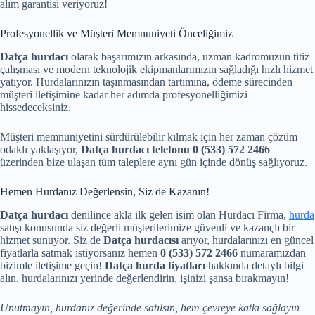
alım garantisi veriyoruz!
Profesyonellik ve Müşteri Memnuniyeti Önceliğimiz
Datça hurdacı
olarak başarımızın arkasında, uzman kadromuzun titiz
çalışması ve modern teknolojik ekipmanlarımızın sağladığı hızlı hizmet
yatıyor. Hurdalarınızın taşınmasından tartımına, ödeme sürecinden
müşteri iletişimine kadar her adımda profesyonelliğimizi
hissedeceksiniz.
Müşteri memnuniyetini sürdürülebilir kılmak için her zaman çözüm
odaklı yaklaşıyor,
Datça hurdacı telefonu
0 (533) 572 2466
üzerinden bize ulaşan tüm taleplere aynı gün içinde dönüş sağlıyoruz.
Hemen Hurdanız Değerlensin, Siz de Kazanın!
Datça hurdacı
denilince akla ilk gelen isim olan Hurdacı Firma,
hurda
satışı konusunda siz değerli müşterilerimize güvenli ve kazançlı bir
hizmet sunuyor. Siz de
Datça hurdacısı
arıyor, hurdalarınızı en güncel
fiyatlarla satmak istiyorsanız hemen
0 (533) 572 2466
numaramızdan
bizimle iletişime geçin!
Datça hurda fiyatları
hakkında detaylı bilgi
alın, hurdalarınızı yerinde değerlendirin, işinizi şansa bırakmayın!
Unutmayın, hurdanız değerinde satılsın, hem çevreye katkı sağlayın