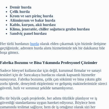
Demir hurda
Çelik hurda
Krom ve sarı pirinç hurda
Alüminyum ve bakır hurda
Kablo, kurşun, akü hurdası
Klima, jeneratör, chiller soğutucu grubu hurdası
Sandviç panel hurdası
Her türlü hurdanızı
hurda
olarak elden çıkarmak için bizimle iletişime
geçtiğinizde, adresten hurda alımı hizmetimizle tek bir dakikanız bile
boşa gitmez.
Fabrika Bozumu ve Bina Yıkımında Profesyonel Çözümler
Sadece bireysel kullanıcılar için değil, kurumsal firmalar ve sanayi
tesisleri için de Sarıcakaya hurdacısı olarak kapsamlı hizmetler
sunuyoruz. Fabrika bozumu, çelik çatı sökümü ve bina yıkımı gibi
zorlu işlerde, deneyimli ekiplerimiz ve gelişmiş makinelerimizle süreci
güvenli, hızlı ve sorunsuz şekilde tamamlıyoruz.
Bu tür büyük çaplı projelerde, her adımı titizlikle planlıyor ve iş
güvenliği standartlarına uygun hareket ediyoruz. Böylece hem
zamanında teslimat sağlıyor, hem de iş ortağınız olarak sizi her