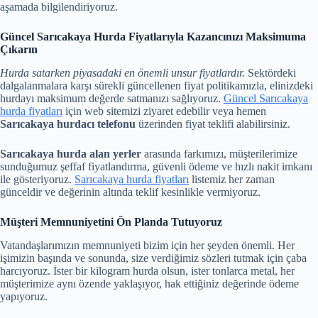
aşamada bilgilendiriyoruz.
Güncel Sarıcakaya Hurda Fiyatlarıyla Kazancınızı Maksimuma
Çıkarın
Hurda satarken piyasadaki en önemli unsur fiyatlardır.
Sektördeki
dalgalanmalara karşı sürekli güncellenen fiyat politikamızla, elinizdeki
hurdayı maksimum değerde satmanızı sağlıyoruz.
Güncel Sarıcakaya
hurda fiyatları
için web sitemizi ziyaret edebilir veya hemen
Sarıcakaya hurdacı telefonu
üzerinden fiyat teklifi alabilirsiniz.
Sarıcakaya hurda alan yerler
arasında farkımızı, müşterilerimize
sunduğumuz şeffaf fiyatlandırma, güvenli ödeme ve hızlı nakit imkanı
ile gösteriyoruz.
Sarıcakaya hurda fiyatları
listemiz her zaman
günceldir ve değerinin altında teklif kesinlikle vermiyoruz.
Müşteri Memnuniyetini Ön Planda Tutuyoruz
Vatandaşlarımızın memnuniyeti bizim için her şeyden önemli. Her
işimizin başında ve sonunda, size verdiğimiz sözleri tutmak için çaba
harcıyoruz. İster bir kilogram hurda olsun, ister tonlarca metal, her
müşterimize aynı özende yaklaşıyor, hak ettiğiniz değerinde ödeme
yapıyoruz.