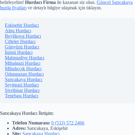
belirleyelim!
Hurdacı Firma
ile kazanan siz olun.
Güncel Sarıcakaya
hurda fiyatları
ve detaylı bilgiye ulaşmak için tıklayın.
Eskişehir Hurdacı
Alpu Hurdacı
Beylikova Hurdacı
Çifteler Hurdacı
Günyüzü Hurdacı
İnönü Hurdacı
Mahmudiye Hurdacı
Mihalgazi Hurdacı
Mihalıççık Hurdacı
Odunpazarı Hurdacı
Sarıcakaya Hurdacı
Seyitgazi Hurdacı
Sivrihisar Hurdacı
Tepebaşı Hurdacı
Sarıcakaya Hurdacı İletişim:
Telefon Numarası:
0 (533) 572 2466
Adres:
Sarıcakaya, Eskişehir
Site:
Sarıcakaya Hurdacı