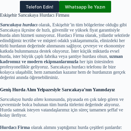
Telefon Edin!
Whatsapp İle Yazın
Eskişehir Sarıcakaya Hurdacı Firması
Sarıcakaya hurdacı
olarak, Eskişehir’in tüm bölgelerine olduğu gibi
Sarıcakaya ilçesine de hızlı, güvenilir ve yüksek fiyat garantisiyle
hurda alım hizmeti sunuyoruz. Hurdacı Firma olarak, yıllardır sektörde
edindiğimiz tecrübe ve müşteri odaklı yaklaşımımızla, elinizdeki her
türlü hurdanın değerinde alınmasını sağlıyor, çevreye ve ekonomiye
katkıda bulunmanıza destek oluyoruz. İster küçük miktarda evsel
hurda, ister büyük çaplı fabrika veya şantiye hurdası olsun,
uzman
kadromuz ve modern ekipmanlarımızla
her işin üstesinden
profesyonellikle geliyoruz. Sarıcakaya hurdacı telefonu ile bize
kolayca ulaşabilir, hem zamandan kazanır hem de hurdanızın gerçek
değerini anında öğrenebilirsiniz.
Geniş Hurda Alım Yelpazesiyle Sarıcakaya’nın Yanındayız
Sarıcakaya hurda alımı
konusunda, piyasada en çok talep gören ve
çevremizde bolca bulunan tüm hurda türlerini değerinde alıyoruz.
Hurda satmak isteyen vatandaşlarımız için süreç tamamen şeffaf ve
kolay ilerliyor.
Hurdacı Firma
olarak alımını yaptığımız hurda çeşitleri şunlardır: