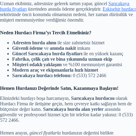
Uzman ekibimiz, adresinize gelerek tartım yapar, güncel
Sarıcakaya
hurda fiyatları
üzerinden anında ödeme gerçekleştirir.
Eskişehir hurdacı
sektöründe öncü konumda olmamızın nedeni, her zaman dürüstlük ve
müşteri memnuniyetine verdiğimiz önemdir.
Neden Hurdacı Firma’yı Tercih Etmelisiniz?
Adresten hurda alımı
ile size zahmetsiz hizmet
Güvenli ödeme
ve
anında nakit
imkanı
Güncel Sarıcakaya hurda fiyatları
ile en yüksek kazanç
Fabrika, çelik çatı ve bina yıkımında uzman ekip
Müşteri odaklı yaklaşım
ve %100 memnuniyet garantisi
Modern araç ve ekipmanlarla hızlı hizmet
Sarıcakaya hurdacı telefonu:
0 (533) 572 2466
Hemen Hurdanızı Değerinde Satın, Kazanmaya Başlayın!
Elinizdeki hurdayı boşa harcamayın,
Sarıcakaya hurdacısı
olarak
Hurdacı Firma ile iletişime geçin, hem çevreye katkı sağlayın hem de
bütçenize değer katın.
Sarıcakaya hurda alan yerler
arasında
güvenilir ve profesyonel hizmet için bir telefon kadar yakınız: 0 (533)
572 2466.
Hemen arayın,
güncel fiyatlarla
hurdanızın değerini birlikte