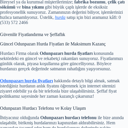
Bireysel ya da kurumsal müşterilerimize;
fabrika bozumu
,
çelik çatı
sökümü
ve
bina yıkımı
gibi büyük çaplı işlerde de eksiksiz
profesyonellik sunuyoruz. Zamanınızın değerini biliyor, işlemlerinizi
hızlıca tamamlıyoruz. Üstelik,
hurda
satışı için bizi aramanız kâfi: 0
(533) 572 2466
Güvenilir Fiyatlandırma ve Şeffaflık
Güncel Odunpazarı Hurda Fiyatları ile Maksimum Kazanç
Hurdacı Firma olarak
Odunpazarı hurda fiyatları
konusunda
sektördeki en güncel ve rekabetçi rakamları sunuyoruz. Fiyatlarımızı
günlük olarak, piyasa koşullarına göre güncelliyoruz. Böylece
hurdanızı gerçek değerinde satmanın rahatlığını yaşıyorsunuz.
Odunpazarı hurda fiyatları
hakkında detaylı bilgi almak, satmak
istediğiniz hurdanın anlık fiyatını öğrenmek için internet sitemizi
ziyaret edebilir ya da bir telefonla bize ulaşabilirsiniz. Şeffaf fiyat
politikamız sayesinde her zaman kazançlı çıkarsınız!
Odunpazarı Hurdacı Telefonu ve Kolay Ulaşım
İhtiyacınız olduğunda
Odunpazarı hurdacı telefonu
ile bize anında
ulaşabilir, birikmiş hurdalarınızı kapınızdan aldırabilirsiniz. Hem
zamandan tasarruf eder hem de hurdalarınızı değerinde nakite