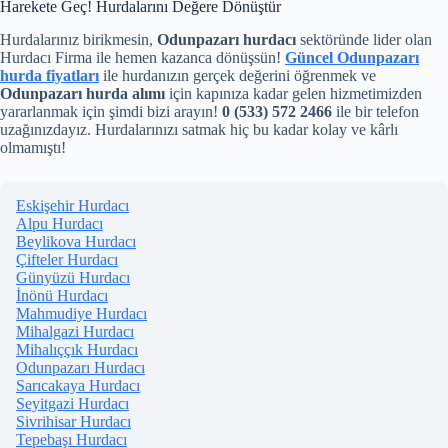
Harekete Geç! Hurdalarını Değere Dönüştür
Hurdalarınız birikmesin,
Odunpazarı hurdacı
sektöründe lider olan
Hurdacı Firma ile hemen kazanca dönüşsün!
Güncel Odunpazarı
hurda fiyatları
ile hurdanızın gerçek değerini öğrenmek ve
Odunpazarı hurda alımı
için kapınıza kadar gelen hizmetimizden
yararlanmak için şimdi bizi arayın!
0 (533) 572 2466
ile bir telefon
uzağınızdayız. Hurdalarınızı satmak hiç bu kadar kolay ve kârlı
olmamıştı!
Eskişehir Hurdacı
Alpu Hurdacı
Beylikova Hurdacı
Çifteler Hurdacı
Günyüzü Hurdacı
İnönü Hurdacı
Mahmudiye Hurdacı
Mihalgazi Hurdacı
Mihalıççık Hurdacı
Odunpazarı Hurdacı
Sarıcakaya Hurdacı
Seyitgazi Hurdacı
Sivrihisar Hurdacı
Tepebaşı Hurdacı