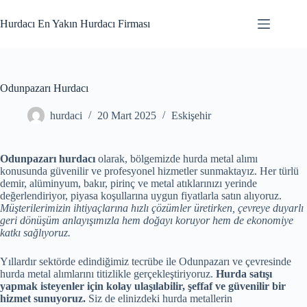
Skip
to
Hurdacı En Yakın Hurdacı Firması
content
Odunpazarı Hurdacı
hurdaci
20 Mart 2025
Eskişehir
Odunpazarı hurdacı
olarak, bölgemizde hurda metal alımı
konusunda güvenilir ve profesyonel hizmetler sunmaktayız. Her türlü
demir, alüminyum, bakır, pirinç ve metal atıklarınızı yerinde
değerlendiriyor, piyasa koşullarına uygun fiyatlarla satın alıyoruz.
Müşterilerimizin ihtiyaçlarına hızlı çözümler üretirken, çevreye duyarlı
geri dönüşüm anlayışımızla hem doğayı koruyor hem de ekonomiye
katkı sağlıyoruz.
Yıllardır sektörde edindiğimiz tecrübe ile Odunpazarı ve çevresinde
hurda metal alımlarını titizlikle gerçekleştiriyoruz.
Hurda satışı
yapmak isteyenler için kolay ulaşılabilir, şeffaf ve güvenilir bir
hizmet sunuyoruz.
Siz de elinizdeki hurda metallerin