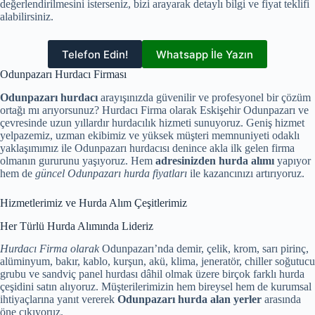
değerlendirilmesini isterseniz, bizi arayarak detaylı bilgi ve fiyat teklifi
alabilirsiniz.
Telefon Edin!
Whatsapp İle Yazın
Odunpazarı Hurdacı Firması
Odunpazarı hurdacı
arayışınızda güvenilir ve profesyonel bir çözüm
ortağı mı arıyorsunuz? Hurdacı Firma olarak Eskişehir Odunpazarı ve
çevresinde uzun yıllardır hurdacılık hizmeti sunuyoruz. Geniş hizmet
yelpazemiz, uzman ekibimiz ve yüksek müşteri memnuniyeti odaklı
yaklaşımımız ile Odunpazarı hurdacısı denince akla ilk gelen firma
olmanın gururunu yaşıyoruz. Hem
adresinizden hurda alımı
yapıyor
hem de
güncel Odunpazarı hurda fiyatları
ile kazancınızı artırıyoruz.
Hizmetlerimiz ve Hurda Alım Çeşitlerimiz
Her Türlü Hurda Alımında Lideriz
Hurdacı Firma olarak
Odunpazarı’nda demir, çelik, krom, sarı pirinç,
alüminyum, bakır, kablo, kurşun, akü, klima, jeneratör, chiller soğutucu
grubu ve sandviç panel hurdası dâhil olmak üzere birçok farklı hurda
çeşidini satın alıyoruz. Müşterilerimizin hem bireysel hem de kurumsal
ihtiyaçlarına yanıt vererek
Odunpazarı hurda alan yerler
arasında
öne çıkıyoruz.