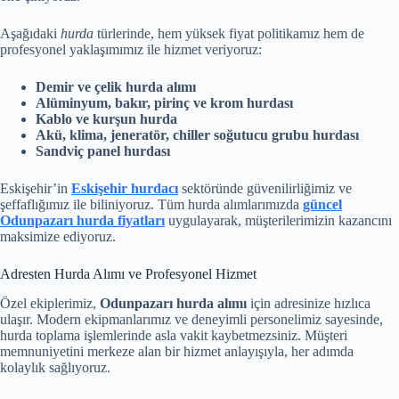
Aşağıdaki
hurda
türlerinde, hem yüksek fiyat politikamız hem de
profesyonel yaklaşımımız ile hizmet veriyoruz:
Demir ve çelik hurda alımı
Alüminyum, bakır, pirinç ve krom hurdası
Kablo ve kurşun hurda
Akü, klima, jeneratör, chiller soğutucu grubu hurdası
Sandviç panel hurdası
Eskişehir’in
Eskişehir hurdacı
sektöründe güvenilirliğimiz ve
şeffaflığımız ile biliniyoruz. Tüm hurda alımlarımızda
güncel
Odunpazarı hurda fiyatları
uygulayarak, müşterilerimizin kazancını
maksimize ediyoruz.
Adresten Hurda Alımı ve Profesyonel Hizmet
Özel ekiplerimiz,
Odunpazarı hurda alımı
için adresinize hızlıca
ulaşır. Modern ekipmanlarımız ve deneyimli personelimiz sayesinde,
hurda toplama işlemlerinde asla vakit kaybetmezsiniz. Müşteri
memnuniyetini merkeze alan bir hizmet anlayışıyla, her adımda
kolaylık sağlıyoruz.