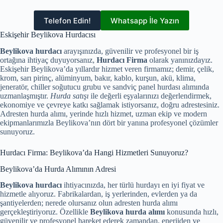
Telefon Edin!
Whatsapp İle Yazın
Eskişehir Beylikova Hurdacısı
Beylikova hurdacı
arayışınızda, güvenilir ve profesyonel bir iş
ortağına ihtiyaç duyuyorsanız,
Hurdacı Firma
olarak yanınızdayız.
Eskişehir Beylikova’da yıllardır hizmet veren firmamız; demir, çelik,
krom, sarı pirinç, alüminyum, bakır, kablo, kurşun, akü, klima,
jeneratör, chiller soğutucu grubu ve sandviç panel hurdası alımında
uzmanlaşmıştır.
Hurda satışı
ile değerli eşyalarınızı değerlendirmek,
ekonomiye ve çevreye katkı sağlamak istiyorsanız, doğru adrestesiniz.
Adresten hurda alımı, yerinde hızlı hizmet, uzman ekip ve modern
ekipmanlarımızla Beylikova’nın dört bir yanına profesyonel çözümler
sunuyoruz.
Hurdacı Firma: Beylikova’da Hangi Hizmetleri Sunuyoruz?
Beylikova’da Hurda Alımının Adresi
Beylikova hurdacı
ihtiyacınızda, her türlü hurdayı en iyi fiyat ve
hizmetle alıyoruz. Fabrikalardan, iş yerlerinden, evlerden ya da
şantiyelerden; nerede olursanız olun adresten hurda alımı
gerçekleştiriyoruz. Özellikle
Beylikova hurda alımı
konusunda hızlı,
güvenilir ve profesyonel hareket ederek zamandan, enerjiden ve