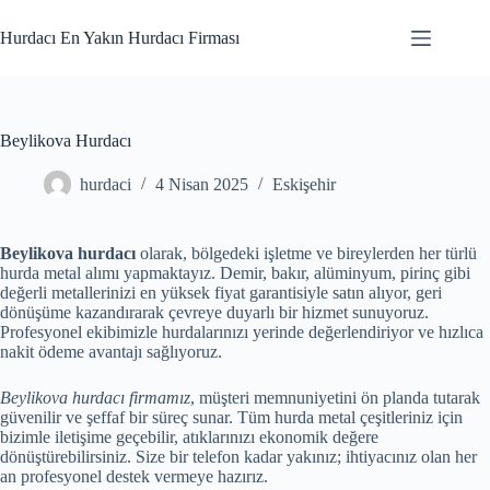
Skip
to
Hurdacı En Yakın Hurdacı Firması
content
Beylikova Hurdacı
hurdaci
4 Nisan 2025
Eskişehir
Beylikova hurdacı
olarak, bölgedeki işletme ve bireylerden her türlü
hurda metal alımı yapmaktayız. Demir, bakır, alüminyum, pirinç gibi
değerli metallerinizi en yüksek fiyat garantisiyle satın alıyor, geri
dönüşüme kazandırarak çevreye duyarlı bir hizmet sunuyoruz.
Profesyonel ekibimizle hurdalarınızı yerinde değerlendiriyor ve hızlıca
nakit ödeme avantajı sağlıyoruz.
Beylikova hurdacı firmamız
, müşteri memnuniyetini ön planda tutarak
güvenilir ve şeffaf bir süreç sunar. Tüm hurda metal çeşitleriniz için
bizimle iletişime geçebilir, atıklarınızı ekonomik değere
dönüştürebilirsiniz. Size bir telefon kadar yakınız; ihtiyacınız olan her
an profesyonel destek vermeye hazırız.