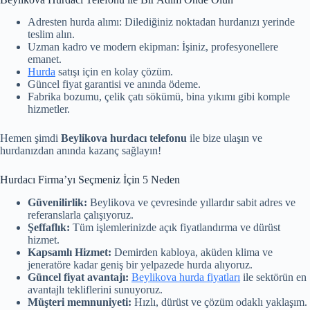
Adresten hurda alımı: Dilediğiniz noktadan hurdanızı yerinde
teslim alın.
Uzman kadro ve modern ekipman: İşiniz, profesyonellere
emanet.
Hurda
satışı için en kolay çözüm.
Güncel fiyat garantisi ve anında ödeme.
Fabrika bozumu, çelik çatı sökümü, bina yıkımı gibi komple
hizmetler.
Hemen şimdi
Beylikova hurdacı telefonu
ile bize ulaşın ve
hurdanızdan anında kazanç sağlayın!
Hurdacı Firma’yı Seçmeniz İçin 5 Neden
Güvenilirlik:
Beylikova ve çevresinde yıllardır sabit adres ve
referanslarla çalışıyoruz.
Şeffaflık:
Tüm işlemlerinizde açık fiyatlandırma ve dürüst
hizmet.
Kapsamlı Hizmet:
Demirden kabloya, aküden klima ve
jeneratöre kadar geniş bir yelpazede hurda alıyoruz.
Güncel fiyat avantajı:
Beylikova hurda fiyatları
ile sektörün en
avantajlı tekliflerini sunuyoruz.
Müşteri memnuniyeti:
Hızlı, dürüst ve çözüm odaklı yaklaşım.