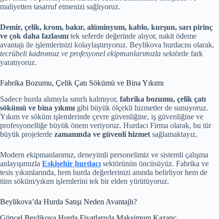
maliyetten tasarruf etmenizi sağlıyoruz.
Demir, çelik, krom, bakır, alüminyum, kablo, kurşun, sarı pirinç
ve çok daha fazlasını
tek seferde değerinde alıyor, nakit ödeme
avantajı ile işlemlerinizi kolaylaştırıyoruz. Beylikova hurdacısı olarak,
tecrübeli kadromuz ve profesyonel ekipmanlarımızla
sektörde fark
yaratıyoruz.
Fabrika Bozumu, Çelik Çatı Sökümü ve Bina Yıkımı
Sadece hurda alımıyla sınırlı kalmıyor,
fabrika bozumu, çelik çatı
sökümü ve bina yıkımı
gibi büyük ölçekli hizmetler de sunuyoruz.
Yıkım ve söküm işlemlerinde çevre güvenliğine, iş güvenliğine ve
profesyonelliğe büyük önem veriyoruz. Hurdacı Firma olarak, bu tür
büyük projelerde
zamanında ve güvenli hizmet
sağlamaktayız.
Modern ekipmanlarımız, deneyimli personelimiz ve sistemli çalışma
anlayışımızla
Eskişehir hurdacı
sektörünün öncüsüyüz. Fabrika ve
tesis yıkımlarında, hem hurda değerlerinizi anında belirliyor hem de
tüm söküm/yıkım işlemlerini tek bir elden yürütüyoruz.
Beylikova’da Hurda Satışı Neden Avantajlı?
Güncel Beylikova Hurda Fiyatlarıyla Maksimum Kazanç