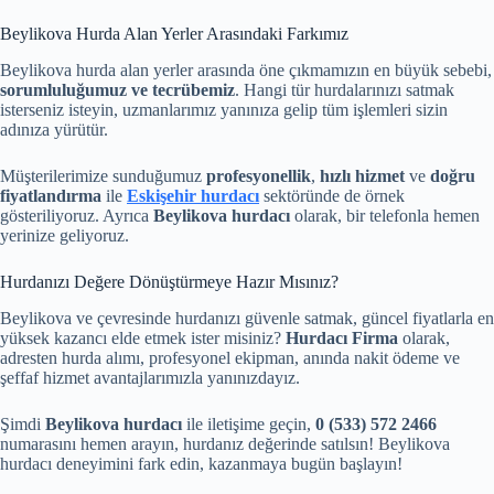
Beylikova Hurda Alan Yerler Arasındaki Farkımız
Beylikova hurda alan yerler arasında öne çıkmamızın en büyük sebebi,
sorumluluğumuz ve tecrübemiz
. Hangi tür hurdalarınızı satmak
isterseniz isteyin, uzmanlarımız yanınıza gelip tüm işlemleri sizin
adınıza yürütür.
Müşterilerimize sunduğumuz
profesyonellik
,
hızlı hizmet
ve
doğru
fiyatlandırma
ile
Eskişehir hurdacı
sektöründe de örnek
gösteriliyoruz. Ayrıca
Beylikova hurdacı
olarak, bir telefonla hemen
yerinize geliyoruz.
Hurdanızı Değere Dönüştürmeye Hazır Mısınız?
Beylikova ve çevresinde hurdanızı güvenle satmak, güncel fiyatlarla en
yüksek kazancı elde etmek ister misiniz?
Hurdacı Firma
olarak,
adresten hurda alımı, profesyonel ekipman, anında nakit ödeme ve
şeffaf hizmet avantajlarımızla yanınızdayız.
Şimdi
Beylikova hurdacı
ile iletişime geçin,
0 (533) 572 2466
numarasını hemen arayın, hurdanız değerinde satılsın! Beylikova
hurdacı deneyimini fark edin, kazanmaya bugün başlayın!