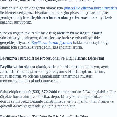
Hurdanızın gerçek değerini almak için
güncel Beylikova hurda fiyatları
ile hizmet veriyoruz. Fiyatlarımızı her gün piyasa koşullarına göre
yeniliyor, böylece
Beylikova hurda alan yerler
arasında en yüksek
kazancı sunuyoruz.
Size en uygun teklifi sunmak için;
aletli tartı
ve
doğru analiz
yöntemleriyle çalışıyor, ödemeleri ise hızlı ve güvenli şekilde
gerçekleştiriyoruz.
Beylikova hurda fiyatları
hakkında detaylı bilgi
almak için sitemizi ziyaret edin, kazancınızı artırın.
Beylikova Hurdacısı ile Profesyonel ve Hızlı Hizmet Deneyimi
Beylikova hurdacısı
olarak, sadece hurda almakla kalmıyor, aynı
zamanda süreci baştan sona yönetiyoruz. Hurda toplama, tartım,
fiyatlandırma ve ödeme aşamalarının tamamında müşteri
memnuniyetini ön planda tutuyoruz.
Saha ekiplerimiz
0 (533) 572 2466
numarasından 7/24 ulaşılabilir. Her
ölçekte hurda alımı ve fabrika, depo, bina yıkımı taleplerinize anında
dönüş sağlıyoruz. Bizimle çalıştığınızda;
en iyi fiyatlar, hızlı hizmet ve
güvenli alışveriş
garantisiyle içiniz rahat olsun.
Beylikova Hurdacı Telefonu ile Bir Adım Önde Olun