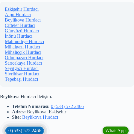
Eskişehir Hurdacı
Alpu Hurdacı
Beylikova Hurdacı
Çifteler Hurdacı
Günyüzü Hurdacı
İnönü Hurdacı
Mahmudiye Hurdacı
Mihalgazi Hurdacı
Mihalıççık Hurdacı
Odunpazarı Hurdacı
Sarıcakaya Hurdacı
Seyitgazi Hurdacı
Sivrihisar Hurdacı
Tepebaşı Hurdacı
Beylikova Hurdacı İletişim:
Telefon Numarası:
0 (533) 572 2466
Adres:
Beylikova, Eskişehir
Site:
Beylikova Hurdacı
0 (533) 572 2466
WhatsApp