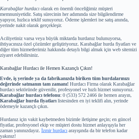
Karabağlar hurdacı
olarak en önemli önceliğimiz müşteri
memnuniyetidir. Satış sürecinin her adımında size bilgilendirme
yapıyor, hızlıca teklif sunuyoruz. Ödeme işlemleri ise satış anında,
yerinde nakit olarak gerçekleşir.
Aciliyetiniz varsa veya büyük miktarda hurdanız bulunuyorsa,
ihtiyacınıza özel çözümler geliştiriyoruz. Karabağlar hurda fiyatları ve
diğer tüm hizmetlerimiz hakkında detaylı bilgi almak için web sitemizi
ziyaret edebilirsiniz.
Karabağlar Hurdacı ile Hemen Kazançlı Çıkın!
Evde, iş yerinde ya da fabrikanızda biriken tüm hurdalarınızı
değerinde satmanın tam zamanı!
Hurdacı Firma olarak Karabağlar
hurdacı sektöründe güvenilir, profesyonel ve hızlı hizmet sunuyoruz.
Karabağlar hurdacı telefonu
: 0 (533) 572 2466 ile hemen arayın,
Karabağlar hurda fiyatları
listesinden en iyi teklifi alın, yerinde
ödemeyle kazançlı çıkın.
Hurdanız için vakit kaybetmeden bizimle iletişime geçin; en güncel
fiyatlar, profesyonel ekip ve müşteri dostu hizmet anlayışıyla her
zaman yanınızdayız.
İzmir hurdacı
arayışında da bir telefon kadar
yakınız!