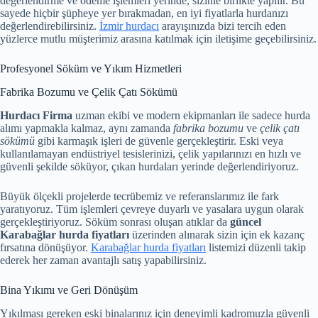
değerlendirme ve ödeme işlemleri yerinde, sizinle birlikte yapılır. Bu
sayede hiçbir şüpheye yer bırakmadan, en iyi fiyatlarla hurdanızı
değerlendirebilirsiniz.
İzmir hurdacı
arayışınızda bizi tercih eden
yüzlerce mutlu müşterimiz arasına katılmak için iletişime geçebilirsiniz.
Profesyonel Söküm ve Yıkım Hizmetleri
Fabrika Bozumu ve Çelik Çatı Sökümü
Hurdacı Firma
uzman ekibi ve modern ekipmanları ile sadece hurda
alımı yapmakla kalmaz, aynı zamanda
fabrika bozumu
ve
çelik çatı
sökümü
gibi karmaşık işleri de güvenle gerçekleştirir. Eski veya
kullanılamayan endüstriyel tesislerinizi, çelik yapılarınızı en hızlı ve
güvenli şekilde söküyor, çıkan hurdaları yerinde değerlendiriyoruz.
Büyük ölçekli projelerde tecrübemiz ve referanslarımız ile fark
yaratıyoruz. Tüm işlemleri çevreye duyarlı ve yasalara uygun olarak
gerçekleştiriyoruz. Söküm sonrası oluşan atıklar da
güncel
Karabağlar hurda fiyatları
üzerinden alınarak sizin için ek kazanç
fırsatına dönüşüyor.
Karabağlar hurda fiyatları
listemizi düzenli takip
ederek her zaman avantajlı satış yapabilirsiniz.
Bina Yıkımı ve Geri Dönüşüm
Yıkılması gereken eski binalarınız için deneyimli kadromuzla güvenli