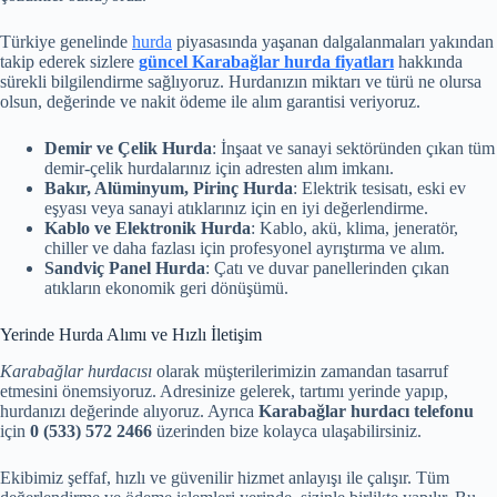
Türkiye genelinde
hurda
piyasasında yaşanan dalgalanmaları yakından
takip ederek sizlere
güncel Karabağlar hurda fiyatları
hakkında
sürekli bilgilendirme sağlıyoruz. Hurdanızın miktarı ve türü ne olursa
olsun, değerinde ve nakit ödeme ile alım garantisi veriyoruz.
Demir ve Çelik Hurda
: İnşaat ve sanayi sektöründen çıkan tüm
demir-çelik hurdalarınız için adresten alım imkanı.
Bakır, Alüminyum, Pirinç Hurda
: Elektrik tesisatı, eski ev
eşyası veya sanayi atıklarınız için en iyi değerlendirme.
Kablo ve Elektronik Hurda
: Kablo, akü, klima, jeneratör,
chiller ve daha fazlası için profesyonel ayrıştırma ve alım.
Sandviç Panel Hurda
: Çatı ve duvar panellerinden çıkan
atıkların ekonomik geri dönüşümü.
Yerinde Hurda Alımı ve Hızlı İletişim
Karabağlar hurdacısı
olarak müşterilerimizin zamandan tasarruf
etmesini önemsiyoruz. Adresinize gelerek, tartımı yerinde yapıp,
hurdanızı değerinde alıyoruz. Ayrıca
Karabağlar hurdacı telefonu
için
0 (533) 572 2466
üzerinden bize kolayca ulaşabilirsiniz.
Ekibimiz şeffaf, hızlı ve güvenilir hizmet anlayışı ile çalışır. Tüm