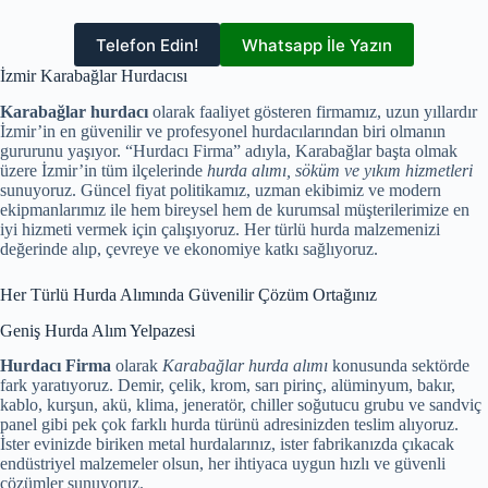
Telefon Edin!
Whatsapp İle Yazın
İzmir Karabağlar Hurdacısı
Karabağlar hurdacı
olarak faaliyet gösteren firmamız, uzun yıllardır
İzmir’in en güvenilir ve profesyonel hurdacılarından biri olmanın
gururunu yaşıyor. “Hurdacı Firma” adıyla, Karabağlar başta olmak
üzere İzmir’in tüm ilçelerinde
hurda alımı, söküm ve yıkım hizmetleri
sunuyoruz. Güncel fiyat politikamız, uzman ekibimiz ve modern
ekipmanlarımız ile hem bireysel hem de kurumsal müşterilerimize en
iyi hizmeti vermek için çalışıyoruz. Her türlü hurda malzemenizi
değerinde alıp, çevreye ve ekonomiye katkı sağlıyoruz.
Her Türlü Hurda Alımında Güvenilir Çözüm Ortağınız
Geniş Hurda Alım Yelpazesi
Hurdacı Firma
olarak
Karabağlar hurda alımı
konusunda sektörde
fark yaratıyoruz. Demir, çelik, krom, sarı pirinç, alüminyum, bakır,
kablo, kurşun, akü, klima, jeneratör, chiller soğutucu grubu ve sandviç
panel gibi pek çok farklı hurda türünü adresinizden teslim alıyoruz.
İster evinizde biriken metal hurdalarınız, ister fabrikanızda çıkacak
endüstriyel malzemeler olsun, her ihtiyaca uygun hızlı ve güvenli
çözümler sunuyoruz.