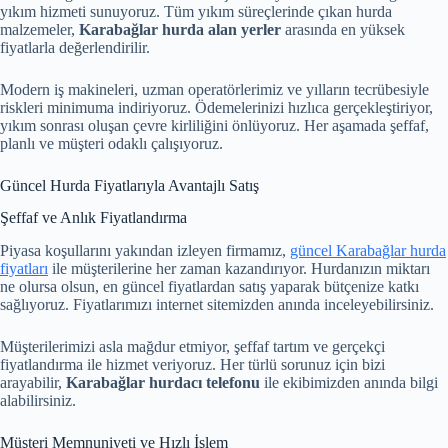
yıkım hizmeti sunuyoruz. Tüm yıkım süreçlerinde çıkan hurda
malzemeler,
Karabağlar hurda alan yerler
arasında en yüksek
fiyatlarla değerlendirilir.
Modern iş makineleri, uzman operatörlerimiz ve yılların tecrübesiyle
riskleri minimuma indiriyoruz. Ödemelerinizi hızlıca gerçekleştiriyor,
yıkım sonrası oluşan çevre kirliliğini önlüyoruz. Her aşamada şeffaf,
planlı ve müşteri odaklı çalışıyoruz.
Güncel Hurda Fiyatlarıyla Avantajlı Satış
Şeffaf ve Anlık Fiyatlandırma
Piyasa koşullarını yakından izleyen firmamız,
güncel Karabağlar hurda
fiyatları
ile müşterilerine her zaman kazandırıyor. Hurdanızın miktarı
ne olursa olsun, en güncel fiyatlardan satış yaparak bütçenize katkı
sağlıyoruz. Fiyatlarımızı internet sitemizden anında inceleyebilirsiniz.
Müşterilerimizi asla mağdur etmiyor, şeffaf tartım ve gerçekçi
fiyatlandırma ile hizmet veriyoruz. Her türlü sorunuz için bizi
arayabilir,
Karabağlar hurdacı telefonu
ile ekibimizden anında bilgi
alabilirsiniz.
Müşteri Memnuniyeti ve Hızlı İşlem