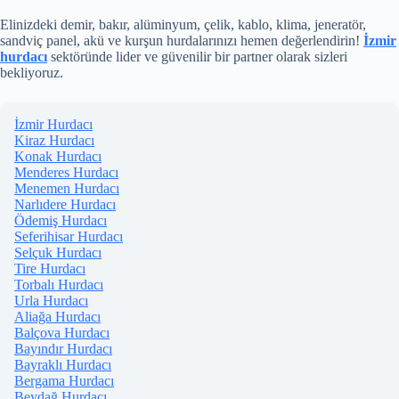
Elinizdeki demir, bakır, alüminyum, çelik, kablo, klima, jeneratör,
sandviç panel, akü ve kurşun hurdalarınızı hemen değerlendirin!
İzmir
hurdacı
sektöründe lider ve güvenilir bir partner olarak sizleri
bekliyoruz.
İzmir Hurdacı
Kiraz Hurdacı
Konak Hurdacı
Menderes Hurdacı
Menemen Hurdacı
Narlıdere Hurdacı
Ödemiş Hurdacı
Seferihisar Hurdacı
Selçuk Hurdacı
Tire Hurdacı
Torbalı Hurdacı
Urla Hurdacı
Aliağa Hurdacı
Balçova Hurdacı
Bayındır Hurdacı
Bayraklı Hurdacı
Bergama Hurdacı
Beydağ Hurdacı