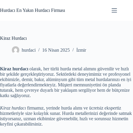
Skip
to
Hurdacı En Yakın Hurdacı Firması
content
Kiraz Hurdacı
hurdaci
16 Nisan 2025
İzmir
Kiraz hurdacı
olarak, her türlü hurda metal alımını güvenilir ve hızlı
bir şekilde gerçekleştiriyoruz. Sektördeki deneyimimiz ve profesyonel
ekibimizle, demir, bakır, alüminyum gibi tüm metal hurdalarınızı en iyi
fiyatlarla değerlendirmekteyiz. Müşteri memnuniyetini ön planda
tutarak, hem çevreye duyarlı bir yaklaşım sergiliyor hem de bütçenize
katkı sağlıyoruz.
Kiraz hurdacı
firmamız, yerinde hurda alımı ve ücretsiz ekspertiz
hizmetleriyle size kolaylık sunar. Hurda metallerinizi değerinde satmak
istiyorsanız, uzman ekibimize güvenebilir, hızlı ve sorunsuz hizmetin
keyfini çıkarabilirsiniz.