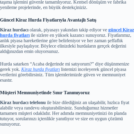
taşıma işlemini güvenle tamamlıyoruz. Kentsel dönüşüm ve fabrika
yenileme projelerinde, en büyük destekçiniziz.
Güncel Kiraz Hurda Fiyatlarıyla Avantajlı Satış
Kiraz hurdacı
olarak, piyasayı yakından takip ediyor ve
güncel Kiraz
hurda fiyatları
ile sizlere en yüksek kazancı sunuyoruz. Fiyatlarımız,
anlık piyasa hareketlerine göre belirleniyor ve her zaman şeffaflık
ilkesiyle paylaşılıyor. Böylece elinizdeki hurdaların gerçek değerini
aldığınızdan emin oluyorsunuz.
Hurda satarken “Acaba değerinde mi satıyorum?” diye düşünmenize
gerek yok.
Kiraz hurda fiyatları
listemizi inceleyerek güncel piyasa
verilerini görebilirsiniz. Tüm işlemlerimizde güven ve memnuniyet
esastır.
Müşteri Memnuniyetinde Sınır Tanımıyoruz
Kiraz hurdacı telefonu
ile bize dilediğiniz an ulaşabilir, hızlıca fiyat
alabilir veya randevu oluşturabilirsiniz. Sunduğumuz hizmetler
tamamen müşteri odaklıdır. Her adımda memnuniyetinizi ön planda
tutuyor, sorularınızı içtenlikle yanıtlıyor ve size en uygun çözümü
sunuyoruz.