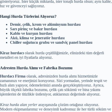
gösteriyoruz. İster küçük miktarda, ister tonajlı hurda olsun; aynı kalite,
hız ve güvenceyi sağlıyoruz.
Hangi Hurda Türlerini Alıyoruz?
Demir, çelik, krom ve alüminyum hurdası
Sarı pirinç ve bakır hurdası
Kablo ve kurşun hurdası
Akü, klima ve jeneratör hurdası
Chiller soğutucu grubu ve sandviç panel hurdası
Kiraz hurdacı
olarak hurda çeşitliliğimizle, elinizdeki tüm değerli
metalleri en iyi fiyatlarla alıyoruz.
Adresten Hurda Alımı ve Fabrika Bozumu
Hurdacı Firma
olarak, adresinizden hurda alımı hizmetimizle
zamanınızı ve enerjinizi koruyoruz. Sizi yormadan, yerinde tespit ve
hızlı alım yapıyor, ödemelerinizi anında gerçekleştiriyoruz. Ayrıca,
büyük ölçekli fabrika bozumu, çelik çatı sökümü ve bina yıkımı
işlemlerini de titizlikle üstleniyor, atıklarınızı değerinde alıyoruz.
Kiraz hurda alan yerler
arayışınızda çözüm ortağınız oluyoruz.
Modern ekipmanlarımız ve deneyimli kadromuz ile her türlü söküm ve