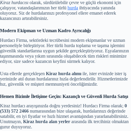
Kiraz hurdacısı
olarak, sürdürülebilir çevre ve güçlü ekonomi için
çalışıyor, vatandaşlarımızın her türlü
hurda
ihtiyacında yanında
oluyoruz. Siz de hurdalarınızı profesyonel ellere emanet ederek
kazancınızı artırabilirsiniz.
Modern Ekipman ve Uzman Kadro Ayrıcalığı
Hurdacı Firma, sektördeki tecrübesini modern ekipmanlar ve uzman
personeliyle birleştiriyor. Her türlü hurda toplama ve taşıma işlemini
güvenlik standartlarına uygun şekilde gerçekleştiriyoruz. Eşyalarınızın
taşınmasında veya yıkım sırasında oluşabilecek tüm riskleri minimize
ediyor, size sadece kazancın keyfini sürmek kalıyor.
Usta ellerde gerçekleşen
Kiraz hurda alımı
ile, ister evinizde ister iş
yerinizde atıl duran hurdalarınız hızla değerlendirilir. Hizmetlerimizde
hız, güvenlik ve müşteri memnuniyeti önceliğimizdir.
Hemen Bizimle İletişime Geçin: Kazançlı ve Güvenli Hurda Satışı
Kiraz hurdacı arayışınızda doğru yerdesiniz! Hurdacı Firma olarak;
0
(533) 572 2466
numarasından bize ulaşarak, hurdalarınızı değerinde
satabilir, en iyi fiyatlar ve hızlı hizmet avantajından yararlanabilirsiniz.
Unutmayın,
Kiraz hurda alan yerler
arasında ilk tercihiniz olmaktan
gurur duyuyoruz.