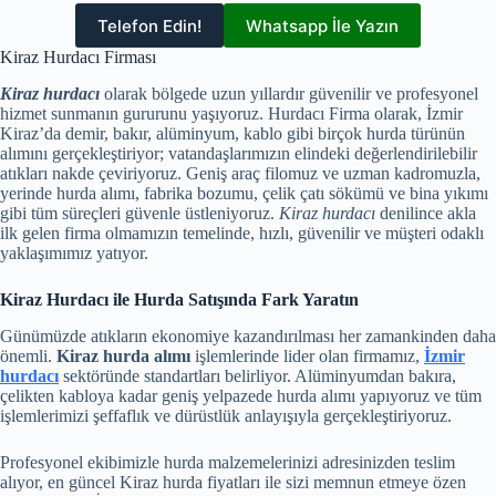
Telefon Edin!
Whatsapp İle Yazın
Kiraz Hurdacı Firması
Kiraz hurdacı
olarak bölgede uzun yıllardır güvenilir ve profesyonel
hizmet sunmanın gururunu yaşıyoruz. Hurdacı Firma olarak, İzmir
Kiraz’da demir, bakır, alüminyum, kablo gibi birçok hurda türünün
alımını gerçekleştiriyor; vatandaşlarımızın elindeki değerlendirilebilir
atıkları nakde çeviriyoruz. Geniş araç filomuz ve uzman kadromuzla,
yerinde hurda alımı, fabrika bozumu, çelik çatı sökümü ve bina yıkımı
gibi tüm süreçleri güvenle üstleniyoruz.
Kiraz hurdacı
denilince akla
ilk gelen firma olmamızın temelinde, hızlı, güvenilir ve müşteri odaklı
yaklaşımımız yatıyor.
Kiraz Hurdacı ile Hurda Satışında Fark Yaratın
Günümüzde atıkların ekonomiye kazandırılması her zamankinden daha
önemli.
Kiraz hurda alımı
işlemlerinde lider olan firmamız,
İzmir
hurdacı
sektöründe standartları belirliyor. Alüminyumdan bakıra,
çelikten kabloya kadar geniş yelpazede hurda alımı yapıyoruz ve tüm
işlemlerimizi şeffaflık ve dürüstlük anlayışıyla gerçekleştiriyoruz.
Profesyonel ekibimizle hurda malzemelerinizi adresinizden teslim
alıyor, en güncel Kiraz hurda fiyatları ile sizi memnun etmeye özen