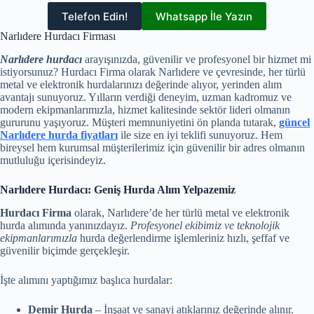
Telefon Edin!
Whatsapp İle Yazın
Narlıdere Hurdacı Firması
Narlıdere hurdacı
arayışınızda, güvenilir ve profesyonel bir hizmet mi
istiyorsunuz? Hurdacı Firma olarak Narlıdere ve çevresinde, her türlü
metal ve elektronik hurdalarınızı değerinde alıyor, yerinden alım
avantajı sunuyoruz. Yılların verdiği deneyim, uzman kadromuz ve
modern ekipmanlarımızla, hizmet kalitesinde sektör lideri olmanın
gururunu yaşıyoruz. Müşteri memnuniyetini ön planda tutarak,
güncel
Narlıdere hurda fiyatları
ile size en iyi teklifi sunuyoruz. Hem
bireysel hem kurumsal müşterilerimiz için güvenilir bir adres olmanın
mutluluğu içerisindeyiz.
Narlıdere Hurdacı: Geniş Hurda Alım Yelpazemiz
Hurdacı Firma
olarak, Narlıdere’de her türlü metal ve elektronik
hurda alımında yanınızdayız.
Profesyonel ekibimiz ve teknolojik
ekipmanlarımızla
hurda değerlendirme işlemleriniz hızlı, şeffaf ve
güvenilir biçimde gerçekleşir.
İşte alımını yaptığımız başlıca hurdalar:
Demir Hurda
– İnşaat ve sanayi atıklarınız değerinde alınır.