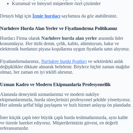
Kurumsal ve bireysel müşterilere özel çözümler
Detaylı bilgi için
İzmir hurdacı
sayfamıza da göz atabilirsiniz.
Narlıdere Hurda Alan Yerler ve Fiyatlandırma Politikamız
Hurdacı Firma olarak
Narlıdere hurda alan yerler
arasında lider
konumdayız. Her türlü demir, çelik, kablo, alüminyum, bakır ve
elektronik hurdanızı piyasa koşullarına uygun fiyatlarla satın alıyoruz.
Fiyatlandırmalarımız,
Narlıdere hurda fiyatları
ve sektördeki anlık
değişiklikler dikkate alınarak belirlenir. Böylece hiçbir zaman mağdur
olmaz, her zaman en iyi teklifi alırsınız.
Uzman Kadro ve Modern Ekipmanlarla Profesyonellik
Alanında deneyimli uzmanlarımız ve modern nakliye
ekipmanlarımızla, hurda süreçlerinizi profesyonel şekilde yönetiyoruz.
Her adımda şeffaf bilgi paylaşımı ve hızlı hizmet anlayışı ön plandadır.
İster küçük çaplı ister büyük çaplı hurda teslimatlarınızda, aynı kalite
ve özenle hareket ediyoruz. Müşterilerimizin güveni, en değerli
referansımızdır.