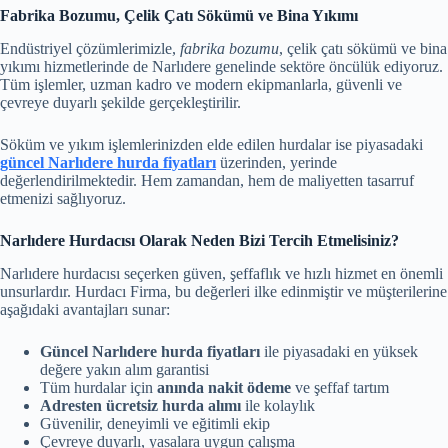
Fabrika Bozumu, Çelik Çatı Sökümü ve Bina Yıkımı
Endüstriyel çözümlerimizle,
fabrika bozumu
, çelik çatı sökümü ve bina
yıkımı hizmetlerinde de Narlıdere genelinde sektöre öncülük ediyoruz.
Tüm işlemler, uzman kadro ve modern ekipmanlarla, güvenli ve
çevreye duyarlı şekilde gerçekleştirilir.
Söküm ve yıkım işlemlerinizden elde edilen hurdalar ise piyasadaki
güncel Narlıdere hurda fiyatları
üzerinden, yerinde
değerlendirilmektedir. Hem zamandan, hem de maliyetten tasarruf
etmenizi sağlıyoruz.
Narlıdere Hurdacısı Olarak Neden Bizi Tercih Etmelisiniz?
Narlıdere hurdacısı seçerken güven, şeffaflık ve hızlı hizmet en önemli
unsurlardır. Hurdacı Firma, bu değerleri ilke edinmiştir ve müşterilerine
aşağıdaki avantajları sunar:
Güncel Narlıdere hurda fiyatları
ile piyasadaki en yüksek
değere yakın alım garantisi
Tüm hurdalar için
anında nakit ödeme
ve şeffaf tartım
Adresten ücretsiz hurda alımı
ile kolaylık
Güvenilir, deneyimli ve eğitimli ekip
Çevreye duyarlı, yasalara uygun çalışma