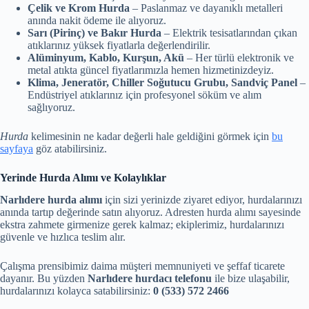
Çelik ve Krom Hurda
– Paslanmaz ve dayanıklı metalleri
anında nakit ödeme ile alıyoruz.
Sarı (Pirinç) ve Bakır Hurda
– Elektrik tesisatlarından çıkan
atıklarınız yüksek fiyatlarla değerlendirilir.
Alüminyum, Kablo, Kurşun, Akü
– Her türlü elektronik ve
metal atıkta güncel fiyatlarımızla hemen hizmetinizdeyiz.
Klima, Jeneratör, Chiller Soğutucu Grubu, Sandviç Panel
–
Endüstriyel atıklarınız için profesyonel söküm ve alım
sağlıyoruz.
Hurda
kelimesinin ne kadar değerli hale geldiğini görmek için
bu
sayfaya
göz atabilirsiniz.
Yerinde Hurda Alımı ve Kolaylıklar
Narlıdere hurda alımı
için sizi yerinizde ziyaret ediyor, hurdalarınızı
anında tartıp değerinde satın alıyoruz. Adresten hurda alımı sayesinde
ekstra zahmete girmenize gerek kalmaz; ekiplerimiz, hurdalarınızı
güvenle ve hızlıca teslim alır.
Çalışma prensibimiz daima müşteri memnuniyeti ve şeffaf ticarete
dayanır. Bu yüzden
Narlıdere hurdacı telefonu
ile bize ulaşabilir,
hurdalarınızı kolayca satabilirsiniz:
0 (533) 572 2466