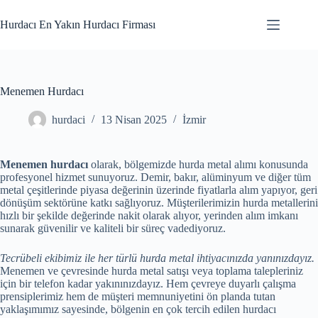
Skip
to
Hurdacı En Yakın Hurdacı Firması
content
Menemen Hurdacı
hurdaci
13 Nisan 2025
İzmir
Menemen hurdacı
olarak, bölgemizde hurda metal alımı konusunda
profesyonel hizmet sunuyoruz. Demir, bakır, alüminyum ve diğer tüm
metal çeşitlerinde piyasa değerinin üzerinde fiyatlarla alım yapıyor, geri
dönüşüm sektörüne katkı sağlıyoruz. Müşterilerimizin hurda metallerini
hızlı bir şekilde değerinde nakit olarak alıyor, yerinden alım imkanı
sunarak güvenilir ve kaliteli bir süreç vadediyoruz.
Tecrübeli ekibimiz ile her türlü hurda metal ihtiyacınızda yanınızdayız.
Menemen ve çevresinde hurda metal satışı veya toplama talepleriniz
için bir telefon kadar yakınınızdayız. Hem çevreye duyarlı çalışma
prensiplerimiz hem de müşteri memnuniyetini ön planda tutan
yaklaşımımız sayesinde, bölgenin en çok tercih edilen hurdacı