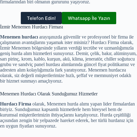
firmalarından biri olmanın gururunu yaşıyoruz.
Telefon Edin!
Whatsapp İle Yazın
İzmir Menemen Hurdacı Firması
Menemen hurdacı
arayışınızda güvenilir ve profesyonel bir firma ile
çalışmanın avantajlarını yaşamak ister misiniz? Hurdacı Firma olarak,
İzmir Menemen bölgesinde yılların verdiği tecrübe ve uzmanlığımızla
geniş hurda alım hizmetleri sunuyoruz. Demir, çelik, bakır, alüminyum,
sarı pirinç, krom, kablo, kurşun, akü, klima, jeneratör, chiller soğutucu
grubu ve sandviç panel hurdası alımlarında güncel fiyat politikamız ve
adresten alım kolaylığımızla fark yaratıyoruz. Menemen hurdacısı
olarak, siz değerli müşterilerimize hızlı, şeffaf ve memnuniyet odaklı
bir hizmet sunmayı amaçlıyoruz.
Menemen Hurdacı Olarak Sunduğumuz Hizmetler
Hurdacı Firma
olarak, Menemen hurda alımı yapan lider firmalardan
biriyiz. Sunduğumuz kapsamlı hizmetlerle hem bireysel hem de
kurumsal müşterilerimizin ihtiyaçlarını karşılıyoruz. Hurda çeşitliliği
açısından zengin bir yelpazede hareket ederek, her türlü hurdanız için
en uygun fiyatları sunuyoruz.