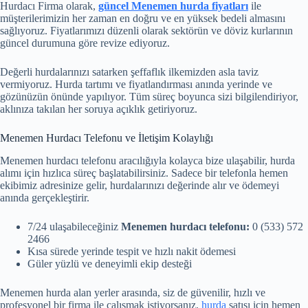
Hurdacı Firma olarak,
güncel Menemen hurda fiyatları
ile
müşterilerimizin her zaman en doğru ve en yüksek bedeli almasını
sağlıyoruz. Fiyatlarımızı düzenli olarak sektörün ve döviz kurlarının
güncel durumuna göre revize ediyoruz.
Değerli hurdalarınızı satarken şeffaflık ilkemizden asla taviz
vermiyoruz. Hurda tartımı ve fiyatlandırması anında yerinde ve
gözünüzün önünde yapılıyor. Tüm süreç boyunca sizi bilgilendiriyor,
aklınıza takılan her soruya açıklık getiriyoruz.
Menemen Hurdacı Telefonu ve İletişim Kolaylığı
Menemen hurdacı telefonu aracılığıyla kolayca bize ulaşabilir, hurda
alımı için hızlıca süreç başlatabilirsiniz. Sadece bir telefonla hemen
ekibimiz adresinize gelir, hurdalarınızı değerinde alır ve ödemeyi
anında gerçekleştirir.
7/24 ulaşabileceğiniz
Menemen hurdacı telefonu:
0 (533) 572
2466
Kısa sürede yerinde tespit ve hızlı nakit ödemesi
Güler yüzlü ve deneyimli ekip desteği
Menemen hurda alan yerler arasında, siz de güvenilir, hızlı ve
profesyonel bir firma ile çalışmak istiyorsanız,
hurda
satışı için hemen