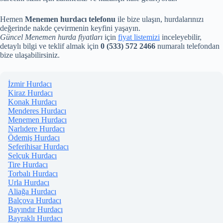
Hemen
Menemen hurdacı telefonu
ile bize ulaşın, hurdalarınızı
değerinde nakde çevirmenin keyfini yaşayın.
Güncel Menemen hurda fiyatları
için
fiyat listemizi
inceleyebilir,
detaylı bilgi ve teklif almak için
0 (533) 572 2466
numaralı telefondan
bize ulaşabilirsiniz.
İzmir Hurdacı
Kiraz Hurdacı
Konak Hurdacı
Menderes Hurdacı
Menemen Hurdacı
Narlıdere Hurdacı
Ödemiş Hurdacı
Seferihisar Hurdacı
Selçuk Hurdacı
Tire Hurdacı
Torbalı Hurdacı
Urla Hurdacı
Aliağa Hurdacı
Balçova Hurdacı
Bayındır Hurdacı
Bayraklı Hurdacı