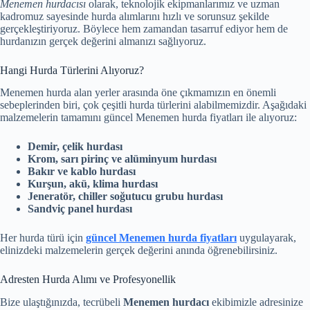
Menemen hurdacısı
olarak, teknolojik ekipmanlarımız ve uzman
kadromuz sayesinde hurda alımlarını hızlı ve sorunsuz şekilde
gerçekleştiriyoruz. Böylece hem zamandan tasarruf ediyor hem de
hurdanızın gerçek değerini almanızı sağlıyoruz.
Hangi Hurda Türlerini Alıyoruz?
Menemen hurda alan yerler arasında öne çıkmamızın en önemli
sebeplerinden biri, çok çeşitli hurda türlerini alabilmemizdir. Aşağıdaki
malzemelerin tamamını güncel Menemen hurda fiyatları ile alıyoruz:
Demir, çelik hurdası
Krom, sarı pirinç ve alüminyum hurdası
Bakır ve kablo hurdası
Kurşun, akü, klima hurdası
Jeneratör, chiller soğutucu grubu hurdası
Sandviç panel hurdası
Her hurda türü için
güncel Menemen hurda fiyatları
uygulayarak,
elinizdeki malzemelerin gerçek değerini anında öğrenebilirsiniz.
Adresten Hurda Alımı ve Profesyonellik
Bize ulaştığınızda, tecrübeli
Menemen hurdacı
ekibimizle adresinize