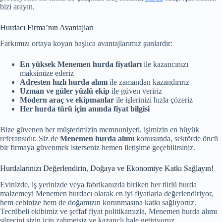
bizi arayın.
Hurdacı Firma’nın Avantajları
Farkımızı ortaya koyan başlıca avantajlarımız şunlardır:
En yüksek Menemen hurda fiyatları
ile kazancınızı
maksimize ederiz
Adresten hızlı hurda alımı
ile zamandan kazandırırız
Uzman ve güler yüzlü ekip
ile güven veririz
Modern araç ve ekipmanlar
ile işlerinizi hızla çözeriz
Her hurda türü için anında fiyat bilgisi
Bize güvenen her müşterimizin memnuniyeti, işimizin en büyük
referansıdır. Siz de
Menemen hurda alımı
konusunda, sektörde öncü
bir firmaya güvenmek isterseniz hemen iletişime geçebilirsiniz.
Hurdalarınızı Değerlendirin, Doğaya ve Ekonomiye Katkı Sağlayın!
Evinizde, iş yerinizde veya fabrikanızda biriken her türlü hurda
malzemeyi Menemen hurdacı olarak en iyi fiyatlarla değerlendiriyor,
hem cebinize hem de doğamızın korunmasına katkı sağlıyoruz.
Tecrübeli ekibimiz ve şeffaf fiyat politikamızla, Menemen hurda alımı
sürecini sizin için zahmetsiz ve kazançlı hale getiriyoruz.