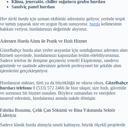
Klima, jeneratör, chiller soğutucu grubu hurdası
Sandviç panel hurdası
Her türlü hurda
için uzman ekibimiz adresinize geliyor, yerinde tespit
ve tartım yaparak size en uygun fiyatı sunuyoruz.
hurda
kelimesinin
hakkını veriyor, hurdalarınızı değerinde alıyoruz.
Adresten Hurda Alımı ile Pratik ve Hızlı Hizmet
Güzelbahçe hurda alan yerler arayanlar için sunduğumuz adresten alım
hizmeti sayesinde, hurdalarınızı kapınızdan teslim edebiliyorsunuz.
Sadece telefon ile iletişime geçmeniz yeterli! Ekiplerimiz, randevu
gününde ve saatinde adresinize gelerek profesyonel bir şekilde alım
işlemlerini gerçekleştiriyor.
Hurdanızın miktarı, türü ya da büyüklüğü ne olursa olsun,
Güzelbahçe
hurdacı telefonu
0 (533) 572 2466 ile bize ulaşın; size hızlı, güvenilir
ve sorunsuz bir hizmet sunalım. Böylece zamandan ve enerjiden
tasarruf edersiniz, hurdalarınız anında nakde dönüşür.
Fabrika Bozumu, Çelik Çatı Sökümü ve Bina Yıkımında Sektör
Lideriyiz
Sadece klasik hurda alımıyla sınırlı kalmıyor, büyük ölçekli projelerde