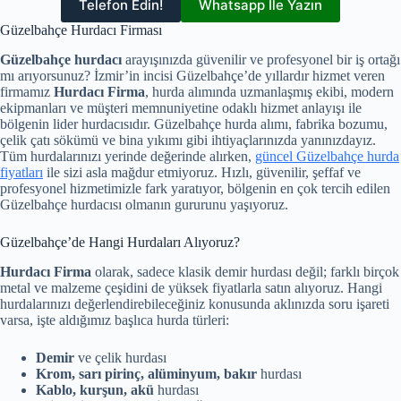
Telefon Edin!
Whatsapp İle Yazın
Güzelbahçe Hurdacı Firması
Güzelbahçe hurdacı
arayışınızda güvenilir ve profesyonel bir iş ortağı
mı arıyorsunuz? İzmir’in incisi Güzelbahçe’de yıllardır hizmet veren
firmamız
Hurdacı Firma
, hurda alımında uzmanlaşmış ekibi, modern
ekipmanları ve müşteri memnuniyetine odaklı hizmet anlayışı ile
bölgenin lider hurdacısıdır. Güzelbahçe hurda alımı, fabrika bozumu,
çelik çatı sökümü ve bina yıkımı gibi ihtiyaçlarınızda yanınızdayız.
Tüm hurdalarınızı yerinde değerinde alırken,
güncel Güzelbahçe hurda
fiyatları
ile sizi asla mağdur etmiyoruz. Hızlı, güvenilir, şeffaf ve
profesyonel hizmetimizle fark yaratıyor, bölgenin en çok tercih edilen
Güzelbahçe hurdacısı olmanın gururunu yaşıyoruz.
Güzelbahçe’de Hangi Hurdaları Alıyoruz?
Hurdacı Firma
olarak, sadece klasik demir hurdası değil; farklı birçok
metal ve malzeme çeşidini de yüksek fiyatlarla satın alıyoruz. Hangi
hurdalarınızı değerlendirebileceğiniz konusunda aklınızda soru işareti
varsa, işte aldığımız başlıca hurda türleri:
Demir
ve çelik hurdası
Krom, sarı pirinç, alüminyum, bakır
hurdası
Kablo, kurşun, akü
hurdası