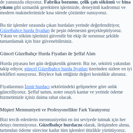
de yanınızda oluyoruz.
Fabrika bozumu
,
çelik çatı sökümü
ve
bina
yıkımı
gibi uzmanlık gerektiren işlerinizde, deneyimli kadromuz ve
modern makinelerimizle kısa sürede çözümler sunuyoruz.
Bu tür işlemler sırasında çıkan hurdaları yerinde değerlendiriyor,
Güzelbahçe hurda fiyatları
ile peşin ödemesini gerçekleştiriyoruz.
Yıkım ve söküm işlerinizi güvenilir bir ekip ile sorunsuz şekilde
tamamlamak için bize güvenebilirsiniz.
Güncel Güzelbahçe Hurda Fiyatları ile Şeffaf Alım
Hurda piyasası her gün değişkenlik gösterir. Biz ise, sektörü yakından
takip ediyor,
güncel Güzelbahçe hurda fiyatları
üzerinden sizlere en iyi
teklifleri sunuyoruz. Böylece hak ettiğiniz değeri kesinlikle alırsınız.
Fiyatlarımızı
İzmir hurdacı
sektöründeki gelişmelere göre anlık
güncelliyoruz. Şeffaf tartım, noter onaylı kantar ve yerinde ödeme
hizmetimizle içiniz daima rahat olacak.
Müşteri Memnuniyeti ve Profesyonellikte Fark Yaratıyoruz
Bizi tercih edenlerin memnuniyetini en üst seviyede tutmak için her
detayı önemsiyoruz.
Güzelbahçe hurdacısı
olarak, iletişimden alıma,
tartımdan ödeme sürecine kadar tüm işlemleri titizlikle yürütüyoruz.