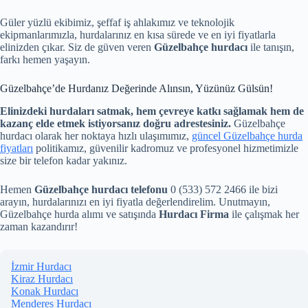
Güler yüzlü ekibimiz, şeffaf iş ahlakımız ve teknolojik
ekipmanlarımızla, hurdalarınız en kısa sürede ve en iyi fiyatlarla
elinizden çıkar. Siz de güven veren
Güzelbahçe hurdacı
ile tanışın,
farkı hemen yaşayın.
Güzelbahçe’de Hurdanız Değerinde Alınsın, Yüzünüz Gülsün!
Elinizdeki hurdaları satmak, hem çevreye katkı sağlamak hem de
kazanç elde etmek istiyorsanız doğru adrestesiniz.
Güzelbahçe
hurdacı olarak her noktaya hızlı ulaşımımız,
güncel Güzelbahçe hurda
fiyatları
politikamız, güvenilir kadromuz ve profesyonel hizmetimizle
size bir telefon kadar yakınız.
Hemen
Güzelbahçe hurdacı telefonu
0 (533) 572 2466 ile bizi
arayın, hurdalarınızı en iyi fiyatla değerlendirelim. Unutmayın,
Güzelbahçe hurda alımı ve satışında
Hurdacı Firma
ile çalışmak her
zaman kazandırır!
İzmir Hurdacı
Kiraz Hurdacı
Konak Hurdacı
Menderes Hurdacı