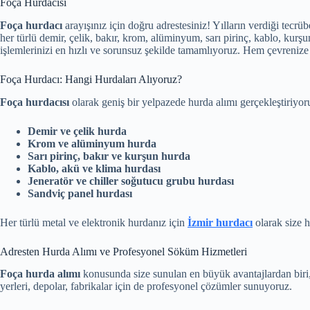
Foça Hurdacısı
Foça hurdacı
arayışınız için doğru adrestesiniz! Yılların verdiği tec
her türlü demir, çelik, bakır, krom, alüminyum, sarı pirinç, kablo, kurş
işlemlerinizi en hızlı ve sorunsuz şekilde tamamlıyoruz. Hem çevreniz
Foça Hurdacı: Hangi Hurdaları Alıyoruz?
Foça hurdacısı
olarak geniş bir yelpazede hurda alımı gerçekleştiriyor
Demir ve çelik hurda
Krom ve alüminyum hurda
Sarı pirinç, bakır ve kurşun hurda
Kablo, akü ve klima hurdası
Jeneratör ve chiller soğutucu grubu hurdası
Sandviç panel hurdası
Her türlü metal ve elektronik hurdanız için
İzmir hurdacı
olarak size h
Adresten Hurda Alımı ve Profesyonel Söküm Hizmetleri
Foça hurda alımı
konusunda size sunulan en büyük avantajlardan biri,
yerleri, depolar, fabrikalar için de profesyonel çözümler sunuyoruz.