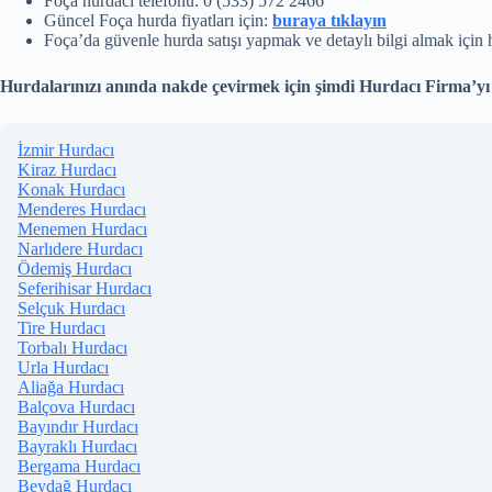
Foça hurdacı telefonu: 0 (533) 572 2466
Güncel Foça hurda fiyatları için:
buraya tıklayın
Foça’da güvenle hurda satışı yapmak ve detaylı bilgi almak için
Hurdalarınızı anında nakde çevirmek için şimdi Hurdacı Firma’yı a
İzmir Hurdacı
Kiraz Hurdacı
Konak Hurdacı
Menderes Hurdacı
Menemen Hurdacı
Narlıdere Hurdacı
Ödemiş Hurdacı
Seferihisar Hurdacı
Selçuk Hurdacı
Tire Hurdacı
Torbalı Hurdacı
Urla Hurdacı
Aliağa Hurdacı
Balçova Hurdacı
Bayındır Hurdacı
Bayraklı Hurdacı
Bergama Hurdacı
Beydağ Hurdacı