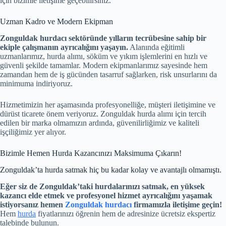
için bizimle iletişime geçebilirsiniz.
Uzman Kadro ve Modern Ekipman
Zonguldak hurdacı sektöründe yılların tecrübesine sahip bir
ekiple çalışmanın ayrıcalığını yaşayın.
Alanında eğitimli
uzmanlarımız, hurda alımı, söküm ve yıkım işlemlerini en hızlı ve
güvenli şekilde tamamlar. Modern ekipmanlarımız sayesinde hem
zamandan hem de iş gücünden tasarruf sağlarken, risk unsurlarını da
minimuma indiriyoruz.
Hizmetimizin her aşamasında profesyonelliğe, müşteri iletişimine ve
dürüst ticarete önem veriyoruz. Zonguldak hurda alımı için tercih
edilen bir marka olmamızın ardında, güvenilirliğimiz ve kaliteli
işçiliğimiz yer alıyor.
Bizimle Hemen Hurda Kazancınızı Maksimuma Çıkarın!
Zonguldak’ta hurda satmak hiç bu kadar kolay ve avantajlı olmamıştı.
Eğer siz de Zonguldak’taki hurdalarınızı satmak, en yüksek
kazancı elde etmek ve profesyonel hizmet ayrıcalığını yaşamak
istiyorsanız hemen
Zonguldak hurdacı
firmamızla iletişime geçin!
Hem
hurda
fiyatlarınızı öğrenin hem de adresinize ücretsiz ekspertiz
talebinde bulunun.