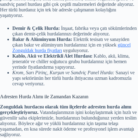
sandviç panel hurdası gibi çok çeşitli malzemeleri değerinde alıyoruz.
Her türlü hurdanız için tek bir adresle çalışmanın kolaylığını
yaşatıyoruz.
Demir & Çelik Hurda:
İnşaat, fabrika veya çatı sökümlerinden
çıkan demir-çelik hurdalarınızı değerinde alıyoruz.
Bakır & Alüminyum Hurda:
Elektrik tesisatı ve sanayiden
çıkan bakır ve alüminyum hurdalarınız için en yüksek
güncel
Zonguldak hurda fiyatları
uyguluyoruz.
Kablo, Akü ve Elektrikli Alet Hurdası:
Kablo, akü, klima,
jeneratör ve chiller soğutucu grubu hurdalarınız için hemen
yerinde fiyatlandırma yapıyoruz.
Krom, Sarı Pirinç, Kurşun ve Sandviç Panel Hurda:
Sanayi ve
yapı sektörünün her türlü hurda ihtiyacına uzman kadromuzla
cevap veriyoruz.
Adresten Hurda Alımı ile Zamandan Kazanın
Zonguldak hurdacısı olarak tüm ilçelerde adresten hurda alımı
gerçekleştiriyoruz.
Vatandaşlarımızın işini kolaylaştırmak için hızlı ve
güvenilir saha ekiplerimizle, hurdalarınızı bulunduğunuz yerden teslim
alıyoruz. Böylece ağır ve yüklü hurdalarınız için taşıma telaşı
yaşamadan, en kısa sürede nakit ödeme ve profesyonel işlem avantajı
sağlıyoruz.