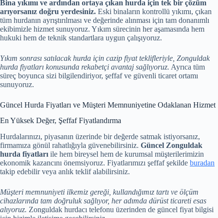
Bina yıkımı ve ardından ortaya çıkan hurda için tek bir çözüm
arıyorsanız doğru yerdesiniz.
Eski binaların kontrollü yıkımı, çıkan
tüm hurdanın ayrıştırılması ve değerinde alınması için tam donanımlı
ekibimizle hizmet sunuyoruz. Yıkım sürecinin her aşamasında hem
hukuki hem de teknik standartlara uygun çalışıyoruz.
Yıkım sonrası satılacak hurda için cazip fiyat teklifleriyle, Zonguldak
hurda fiyatları konusunda rekabetçi avantaj sağlıyoruz.
Ayrıca tüm
süreç boyunca sizi bilgilendiriyor, şeffaf ve güvenli ticaret ortamı
sunuyoruz.
Güncel Hurda Fiyatları ve Müşteri Memnuniyetine Odaklanan Hizmet
En Yüksek Değer, Şeffaf Fiyatlandırma
Hurdalarınızı, piyasanın üzerinde bir değerde satmak istiyorsanız,
firmamıza gönül rahatlığıyla güvenebilirsiniz.
Güncel Zonguldak
hurda fiyatları
ile hem bireysel hem de kurumsal müşterilerimizin
ekonomik kazancını önemsiyoruz. Fiyatlarımızı şeffaf şekilde
buradan
takip edebilir veya anlık teklif alabilirsiniz.
Müşteri memnuniyeti ilkemiz gereği, kullandığımız tartı ve ölçüm
cihazlarında tam doğruluk sağlıyor, her adımda dürüst ticareti esas
alıyoruz.
Zonguldak hurdacı telefonu üzerinden de güncel fiyat bilgisi