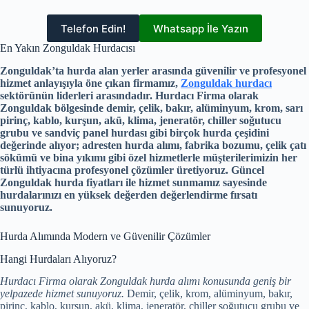
Telefon Edin!
Whatsapp İle Yazın
En Yakın Zonguldak Hurdacısı
Zonguldak’ta hurda alan yerler arasında güvenilir ve profesyonel
hizmet anlayışıyla öne çıkan firmamız,
Zonguldak hurdacı
sektörünün liderleri arasındadır. Hurdacı Firma olarak
Zonguldak bölgesinde demir, çelik, bakır, alüminyum, krom, sarı
pirinç, kablo, kurşun, akü, klima, jeneratör, chiller soğutucu
grubu ve sandviç panel hurdası gibi birçok hurda çeşidini
değerinde alıyor; adresten hurda alımı, fabrika bozumu, çelik çatı
sökümü ve bina yıkımı gibi özel hizmetlerle müşterilerimizin her
türlü ihtiyacına profesyonel çözümler üretiyoruz. Güncel
Zonguldak hurda fiyatları ile hizmet sunmamız sayesinde
hurdalarınızı en yüksek değerden değerlendirme fırsatı
sunuyoruz.
Hurda Alımında Modern ve Güvenilir Çözümler
Hangi Hurdaları Alıyoruz?
Hurdacı Firma olarak Zonguldak hurda alımı konusunda geniş bir
yelpazede hizmet sunuyoruz.
Demir, çelik, krom, alüminyum, bakır,
pirinç, kablo, kurşun, akü, klima, jeneratör, chiller soğutucu grubu ve