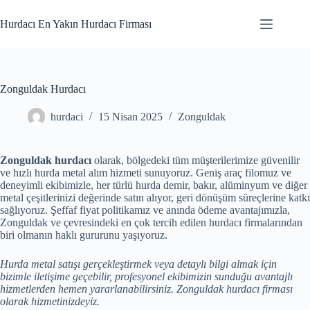
Skip
to
Hurdacı En Yakın Hurdacı Firması
content
Zonguldak Hurdacı
hurdaci
15 Nisan 2025
Zonguldak
Zonguldak hurdacı
olarak, bölgedeki tüm müşterilerimize güvenilir
ve hızlı hurda metal alım hizmeti sunuyoruz. Geniş araç filomuz ve
deneyimli ekibimizle, her türlü hurda demir, bakır, alüminyum ve diğer
metal çeşitlerinizi değerinde satın alıyor, geri dönüşüm süreçlerine katkı
sağlıyoruz. Şeffaf fiyat politikamız ve anında ödeme avantajımızla,
Zonguldak ve çevresindeki en çok tercih edilen hurdacı firmalarından
biri olmanın haklı gururunu yaşıyoruz.
Hurda metal satışı gerçekleştirmek veya detaylı bilgi almak için
bizimle iletişime geçebilir, profesyonel ekibimizin sunduğu avantajlı
hizmetlerden hemen yararlanabilirsiniz. Zonguldak hurdacı firması
olarak hizmetinizdeyiz.