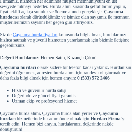
Firmamız, hizmetin her adımında müşteri memnuniyetini en üst
seviyede tutmayı hedefler. Hurda alımı sırasında şeffaf tartım yapılır,
fiyat teklifi açıkça sunulur ve ödeme anında gerçekleşir.
Çaycuma
hurdacısı
olarak dürüstlüğümüz ve işimize olan saygımız ile memnun
müşterilerimizin sayısını her geçen gün artırıyoruz.
Siz de
Çaycuma hurda fiyatları
konusunda bilgi almak, hurdalarınızı
hızlıca satmak ve güvenli hizmetten yararlanmak için bizimle iletişime
geçebilirsiniz.
Değerli Hurdalarınızı Hemen Satın, Kazançlı Çıkın!
Çaycuma hurdacı
olarak sizlere bir telefon kadar yakınız. Hurdanızın
değerini öğrenmek, adresten hurda alımı için randevu oluşturmak ve
daha fazla bilgi almak için hemen arayın:
0 (533) 572 2466
Hızlı ve güvenilir hurda satışı
Değerinde ve güncel fiyat garantisi
Uzman ekip ve profesyonel hizmet
Çaycuma hurda alımı, Çaycuma hurda alan yerler ve
Çaycuma
hurdacı
hizmetlerinde bir adım önde olmak için
Hurdacı Firma
‘yı
tercih edin. Hemen bizi arayın, hurdalarınızı değerinde nakde
dönüştürün!