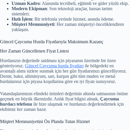
Uzman Kadro
: Alanında tecrübeli, eğitimli ve güler yüzlü ekip.
Modern Ekipman
: Son teknoloji araçlar, hassas tartım
sistemleri.
Hızlı İşlem
: Bir telefonla yerinde hizmet, anında ödeme.
Müşteri Memnuniyeti
: Her zaman müşteriyi önceliklendiren
yaklaşım.
Güncel Çaycuma Hurda Fiyatlarıyla Maksimum Kazanç
Her Zaman Güncellenen Fiyat Listesi
Hurdanızın değerinde satılması için piyasanın üzerinde bir özen
gösteriyoruz.
Güncel Çaycuma hurda fiyatları
ile bölgedeki en
avantajlı alımı sizlere sunmak için her gün fiyatlarımızı güncelliyoruz.
Demir, bakır, alüminyum, sarı, kurşun gibi tüm maden ve metal
hurdalarınız için piyasa koşullarına göre en iyi fiyatı sunuyoruz.
Vatandaşlarımızın elindeki ürünleri değerinin altında satmasının önüne
geçmek en büyük ilkemizdir. Anlık fiyat bilgisi almak,
Çaycuma
hurdacı telefonu
ile bize ulaşmak ve hurdanızı değerlendirmek için
ekibimiz her zaman hazır.
Müşteri Memnuniyetini Ön Planda Tutan Hizmet