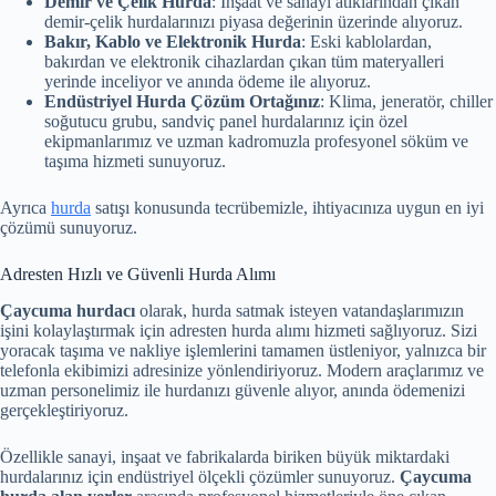
Demir ve Çelik Hurda
: İnşaat ve sanayi atıklarından çıkan
demir-çelik hurdalarınızı piyasa değerinin üzerinde alıyoruz.
Bakır, Kablo ve Elektronik Hurda
: Eski kablolardan,
bakırdan ve elektronik cihazlardan çıkan tüm materyalleri
yerinde inceliyor ve anında ödeme ile alıyoruz.
Endüstriyel Hurda Çözüm Ortağınız
: Klima, jeneratör, chiller
soğutucu grubu, sandviç panel hurdalarınız için özel
ekipmanlarımız ve uzman kadromuzla profesyonel söküm ve
taşıma hizmeti sunuyoruz.
Ayrıca
hurda
satışı konusunda tecrübemizle, ihtiyacınıza uygun en iyi
çözümü sunuyoruz.
Adresten Hızlı ve Güvenli Hurda Alımı
Çaycuma hurdacı
olarak, hurda satmak isteyen vatandaşlarımızın
işini kolaylaştırmak için adresten hurda alımı hizmeti sağlıyoruz. Sizi
yoracak taşıma ve nakliye işlemlerini tamamen üstleniyor, yalnızca bir
telefonla ekibimizi adresinize yönlendiriyoruz. Modern araçlarımız ve
uzman personelimiz ile hurdanızı güvenle alıyor, anında ödemenizi
gerçekleştiriyoruz.
Özellikle sanayi, inşaat ve fabrikalarda biriken büyük miktardaki
hurdalarınız için endüstriyel ölçekli çözümler sunuyoruz.
Çaycuma