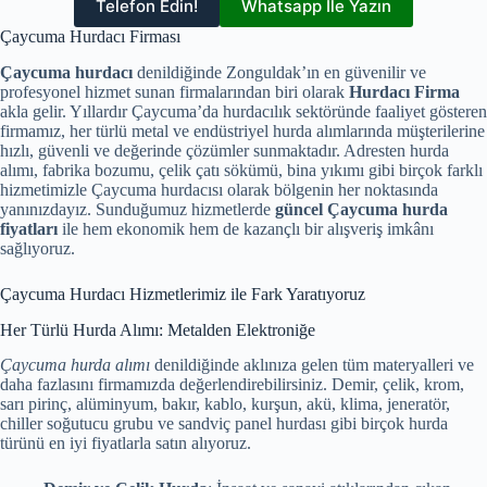
Telefon Edin!
Whatsapp İle Yazın
Çaycuma Hurdacı Firması
Çaycuma hurdacı
denildiğinde Zonguldak’ın en güvenilir ve
profesyonel hizmet sunan firmalarından biri olarak
Hurdacı Firma
akla gelir. Yıllardır Çaycuma’da hurdacılık sektöründe faaliyet gösteren
firmamız, her türlü metal ve endüstriyel hurda alımlarında müşterilerine
hızlı, güvenli ve değerinde çözümler sunmaktadır. Adresten hurda
alımı, fabrika bozumu, çelik çatı sökümü, bina yıkımı gibi birçok farklı
hizmetimizle Çaycuma hurdacısı olarak bölgenin her noktasında
yanınızdayız. Sunduğumuz hizmetlerde
güncel Çaycuma hurda
fiyatları
ile hem ekonomik hem de kazançlı bir alışveriş imkânı
sağlıyoruz.
Çaycuma Hurdacı Hizmetlerimiz ile Fark Yaratıyoruz
Her Türlü Hurda Alımı: Metalden Elektroniğe
Çaycuma hurda alımı
denildiğinde aklınıza gelen tüm materyalleri ve
daha fazlasını firmamızda değerlendirebilirsiniz. Demir, çelik, krom,
sarı pirinç, alüminyum, bakır, kablo, kurşun, akü, klima, jeneratör,
chiller soğutucu grubu ve sandviç panel hurdası gibi birçok hurda
türünü en iyi fiyatlarla satın alıyoruz.