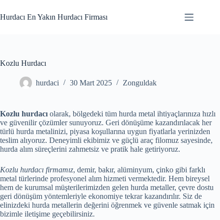
Skip
to
Hurdacı En Yakın Hurdacı Firması
content
Kozlu Hurdacı
hurdaci
30 Mart 2025
Zonguldak
Kozlu hurdacı
olarak, bölgedeki tüm hurda metal ihtiyaçlarınıza hızlı
ve güvenilir çözümler sunuyoruz. Geri dönüşüme kazandırılacak her
türlü hurda metalinizi, piyasa koşullarına uygun fiyatlarla yerinizden
teslim alıyoruz. Deneyimli ekibimiz ve güçlü araç filomuz sayesinde,
hurda alım süreçlerini zahmetsiz ve pratik hale getiriyoruz.
Kozlu hurdacı firmamız
, demir, bakır, alüminyum, çinko gibi farklı
metal türlerinde profesyonel alım hizmeti vermektedir. Hem bireysel
hem de kurumsal müşterilerimizden gelen hurda metaller, çevre dostu
geri dönüşüm yöntemleriyle ekonomiye tekrar kazandırılır. Siz de
elinizdeki hurda metallerin değerini öğrenmek ve güvenle satmak için
bizimle iletişime geçebilirsiniz.