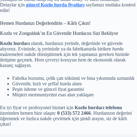
Detaylar için
güncel Kozlu hurda fiyatları
sayfamızı mutlaka kontrol
edin!
Hemen Hurdanızı Değerlendirin – Kârlı Çıkın!
Kozlu ve Zonguldak’ın En Güvenilir Hurdacısı Sizi Bekliyor
Kozlu hurdacı
olarak, hurdanızı yerinde, değerinde ve güvenle
alıyoruz. Evinizde, iş yerinizde ya da fabrikanızda biriken
hurda
malzemeleri nakde dönüştürmek için tek yapmanız gereken bizimle
iletişime geçmek. Hem çevreyi koruyun hem de ekonomik olarak
kazanç sağlayın.
Fabrika bozumu, çelik çatı sökümü ve bina yıkımında uzmanlık
Güvenilir, hızlı ve şeffaf hurda alımı
Peşin ödeme ve güncel fiyat garantisi
Müşteri memnuniyetini esas alan yaklaşım
En iyi fiyat ve profesyonel hizmet için
Kozlu hurdacı telefonu
üzerinden hemen bize ulaşın:
0 (533) 572 2466
. Hurdanızın değerini
öğrenmek ve hızlıca nakde çevirmek için şimdi arayın, siz de kârlı
çıkın!