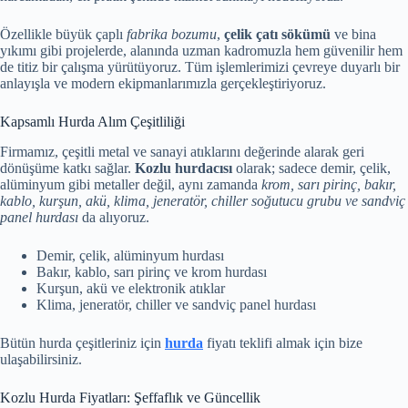
Özellikle büyük çaplı
fabrika bozumu
,
çelik çatı sökümü
ve bina
yıkımı gibi projelerde, alanında uzman kadromuzla hem güvenilir hem
de titiz bir çalışma yürütüyoruz. Tüm işlemlerimizi çevreye duyarlı bir
anlayışla ve modern ekipmanlarımızla gerçekleştiriyoruz.
Kapsamlı Hurda Alım Çeşitliliği
Firmamız, çeşitli metal ve sanayi atıklarını değerinde alarak geri
dönüşüme katkı sağlar.
Kozlu hurdacısı
olarak; sadece demir, çelik,
alüminyum gibi metaller değil, aynı zamanda
krom, sarı pirinç, bakır,
kablo, kurşun, akü, klima, jeneratör, chiller soğutucu grubu ve sandviç
panel hurdası
da alıyoruz.
Demir, çelik, alüminyum hurdası
Bakır, kablo, sarı pirinç ve krom hurdası
Kurşun, akü ve elektronik atıklar
Klima, jeneratör, chiller ve sandviç panel hurdası
Bütün hurda çeşitleriniz için
hurda
fiyatı teklifi almak için bize
ulaşabilirsiniz.
Kozlu Hurda Fiyatları: Şeffaflık ve Güncellik