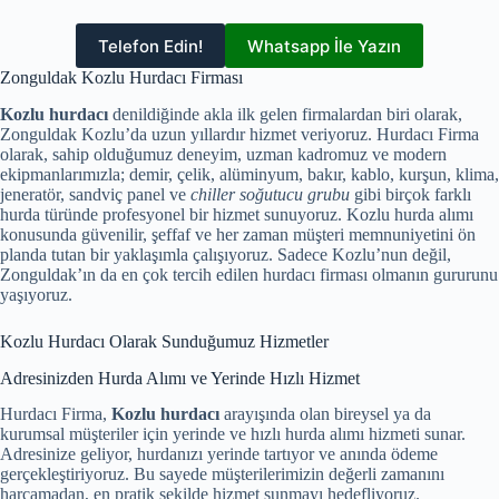
Telefon Edin!
Whatsapp İle Yazın
Zonguldak Kozlu Hurdacı Firması
Kozlu hurdacı
denildiğinde akla ilk gelen firmalardan biri olarak,
Zonguldak Kozlu’da uzun yıllardır hizmet veriyoruz. Hurdacı Firma
olarak, sahip olduğumuz deneyim, uzman kadromuz ve modern
ekipmanlarımızla; demir, çelik, alüminyum, bakır, kablo, kurşun, klima,
jeneratör, sandviç panel ve
chiller soğutucu grubu
gibi birçok farklı
hurda türünde profesyonel bir hizmet sunuyoruz. Kozlu hurda alımı
konusunda güvenilir, şeffaf ve her zaman müşteri memnuniyetini ön
planda tutan bir yaklaşımla çalışıyoruz. Sadece Kozlu’nun değil,
Zonguldak’ın da en çok tercih edilen hurdacı firması olmanın gururunu
yaşıyoruz.
Kozlu Hurdacı Olarak Sunduğumuz Hizmetler
Adresinizden Hurda Alımı ve Yerinde Hızlı Hizmet
Hurdacı Firma,
Kozlu hurdacı
arayışında olan bireysel ya da
kurumsal müşteriler için yerinde ve hızlı hurda alımı hizmeti sunar.
Adresinize geliyor, hurdanızı yerinde tartıyor ve anında ödeme
gerçekleştiriyoruz. Bu sayede müşterilerimizin değerli zamanını
harcamadan, en pratik şekilde hizmet sunmayı hedefliyoruz.