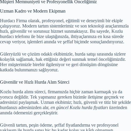
Müşteri Memnuniyeti ve Profesyonellik Önceliğimiz
Uzman Kadro ve Modern Ekipman
Hurdacı Firma olarak, profesyonel, eğitimli ve deneyimli bir ekiple
çalışıyoruz. Modern tartım sistemlerimiz ve son teknoloji araçlarımızla
hızlı, güvenilir ve sorunsuz hizmet sunmaktayız. Bu sayede, Kozlu
hurdacı telefonu ile bize ulaştığınızda, ihtiyaçlarınıza en kısa sürede
cevap veriyor, işlemleri anında ve şeffaf biçimde sonuçlandırıyoruz.
Güleryüzlü ve çözüm odaklı ekibimizle, hurda satışı sırasında sizlere
kolaylık sağlamak, hak ettiğiniz değeri sunmak temel önceliğimizdir.
Her müşterimizle birebir ilgileniyor ve geri dönüşüm döngüsüne
katkıda bulunmanızı sağlıyoruz.
Güvenilir ve Hızlı Hurda Alım Süreci
Kozlu hurda alımı süreci, firmamızda hiçbir zaman karmaşık ya da
yorucu değildir. Tek yapmanız gereken bizimle iletişime geçmek ve
adresinizi paylaşmak. Uzman ekibimiz; hızlı, güvenli ve titiz bir şekilde
hurdanızı adresinizden alır,
en güncel Kozlu hurda fiyatları
üzerinden
anında ödemenizi gerçekleştirir.
Güvenli tartım, peşin ödeme, şeffaf fiyatlandırma ve profesyonel
yaklaşım ile hurda satışı hiç bu kadar kolay ve kârlı olmamıştı.