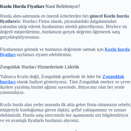
Kozlu Hurda Fiyatları
Nasıl Belirleniyor?
Hurda alım-satımında en önemli kriterlerden biri
güncel Kozlu hurda
fiyatları
dır. Hurdacı Firma olarak, piyasalardaki dalgalanmaları
yakından takip ederek fiyatlarımızı sürekli güncelliyoruz. Böylece siz
değerli müşterilerimiz, hurdanızın gerçek değerini öğrenerek satış
gerçekleştiriyorsunuz.
Fiyatlarımızı görmek ve hurdanızı değerinde satmak için
Kozlu hurda
fiyatları
sayfamızı ziyaret edebilirsiniz.
Zonguldak Hurdacı Hizmetlerinde Liderlik
Yalnızca Kozlu değil, Zonguldak genelinde de lider bir
Zonguldak
hurdacı
olarak faaliyet gösteriyoruz. Tüm Zonguldak merkez ve çevre
ilçelere yayılmış hizmet ağımız sayesinde, ihtiyacınız olan her yerde
yanınızdayız.
Kozlu hurda alan yerler arasında ilk akla gelen firma olmamızın sebebi;
müşteriyle kurduğumuz güven ilişkisi, şeffaf yaklaşımımız ve uzman
ekibimizdir. Hurda satış sürecinizin her aşamasında sizi bilgilendiriyor
ve en avantajlı fiyatlarla hurdanızı alıyoruz.