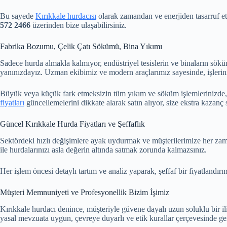
Bu sayede
Kırıkkale hurdacısı
olarak zamandan ve enerjiden tasarruf et
572 2466
üzerinden bize ulaşabilirsiniz.
Fabrika Bozumu, Çelik Çatı Sökümü, Bina Yıkımı
Sadece hurda almakla kalmıyor, endüstriyel tesislerin ve binaların sök
yanınızdayız. Uzman ekibimiz ve modern araçlarımız sayesinde, işlerini
Büyük veya küçük fark etmeksizin tüm yıkım ve söküm işlemlerinizde
fiyatları
güncellemelerini dikkate alarak satın alıyor, size ekstra kazanç 
Güncel Kırıkkale Hurda Fiyatları ve Şeffaflık
Sektördeki hızlı değişimlere ayak uydurmak ve müşterilerimize her zam
ile hurdalarınızı asla değerin altında satmak zorunda kalmazsınız.
Her işlem öncesi detaylı tartım ve analiz yaparak, şeffaf bir fiyatland
Müşteri Memnuniyeti ve Profesyonellik Bizim İşimiz
Kırıkkale hurdacı denince, müşteriyle güvene dayalı uzun soluklu bir i
yasal mevzuata uygun, çevreye duyarlı ve etik kurallar çerçevesinde ger