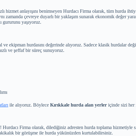
hızlı hizmet anlayışını benimseyen Hurdacı Firma olarak, tüm hurda iht
aynı zamanda çevreye duyarlı bir yaklaşım sunarak ekonomik değer yar
lı gururunu yaşıyoruz.
 ve ekipman hurdasını değerinde alıyoruz. Sadece klasik hurdalar değil, f
ızlı ve şeffaf bir süreç sunuyoruz.
lımı
tları
ile alıyoruz. Böylece
Kırıkkale hurda alan yerler
içinde sizi her
 Hurdacı Firma olarak, dilediğiniz adresten hurda toplama hizmetiyle si
kikalık bir görüşme ile hurda yükünüzden kurtulabilirsiniz.