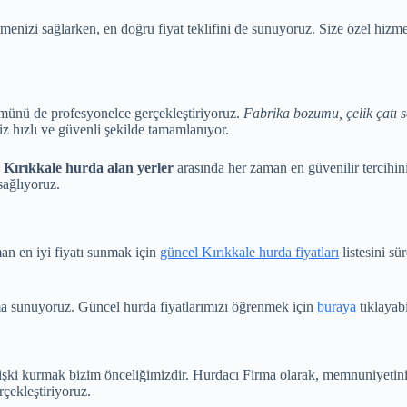
menizi sağlarken, en doğru fiyat teklifini de sunuyoruz. Size özel hizm
ümünü de profesyonelce gerçekleştiriyoruz.
Fabrika bozumu, çelik çatı 
z hızlı ve güvenli şekilde tamamlanıyor.
,
Kırıkkale hurda alan yerler
arasında her zaman en güvenilir tercihi
sağlıyoruz.
an en iyi fiyatı sunmak için
güncel Kırıkkale hurda fiyatları
listesini sü
ırma sunuyoruz. Güncel hurda fiyatlarımızı öğrenmek için
buraya
tıklayabi
lişki kurmak bizim önceliğimizdir. Hurdacı Firma olarak, memnuniyetiniz
çekleştiriyoruz.