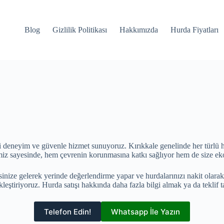
Blog
Gizlilik Politikası
Hakkımızda
Hurda Fiyatları
 deneyim ve güvenle hizmet sunuyoruz. Kırıkkale genelinde her türlü hur
ğimiz sayesinde, hem çevrenin korunmasına katkı sağlıyor hem de size 
inize gelerek yerinde değerlendirme yapar ve hurdalarınızı nakit olarak
kleştiriyoruz. Hurda satışı hakkında daha fazla bilgi almak ya da teklif ta
Telefon Edin!
Whatsapp İle Yazın