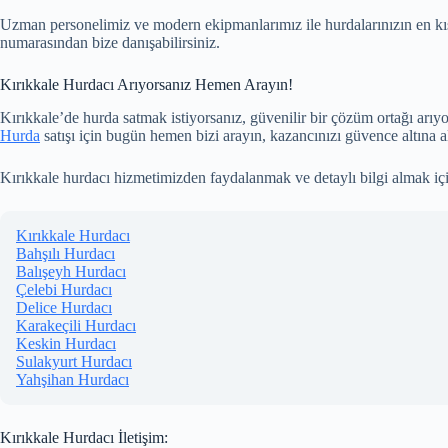
Uzman personelimiz ve modern ekipmanlarımız ile hurdalarınızın en kısa
numarasından bize danışabilirsiniz.
Kırıkkale Hurdacı Arıyorsanız Hemen Arayın!
Kırıkkale’de hurda satmak istiyorsanız, güvenilir bir çözüm ortağı arıy
Hurda
satışı için bugün hemen bizi arayın, kazancınızı güvence altına a
Kırıkkale hurdacı hizmetimizden faydalanmak ve detaylı bilgi almak i
Kırıkkale Hurdacı
Bahşılı Hurdacı
Balışeyh Hurdacı
Çelebi Hurdacı
Delice Hurdacı
Karakeçili Hurdacı
Keskin Hurdacı
Sulakyurt Hurdacı
Yahşihan Hurdacı
Kırıkkale Hurdacı İletişim: