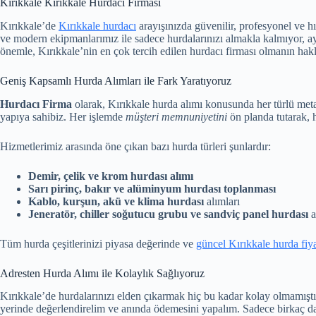
Kırıkkale Kırıkkale Hurdacı Firması
Kırıkkale’de
Kırıkkale hurdacı
arayışınızda güvenilir, profesyonel ve 
ve modern ekipmanlarımız ile sadece hurdalarınızı almakla kalmıyor, 
önemle, Kırıkkale’nin en çok tercih edilen hurdacı firması olmanın hak
Geniş Kapsamlı Hurda Alımları ile Fark Yaratıyoruz
Hurdacı Firma
olarak, Kırıkkale hurda alımı konusunda her türlü metal
yapıya sahibiz. Her işlemde
müşteri memnuniyetini
ön planda tutarak, h
Hizmetlerimiz arasında öne çıkan bazı hurda türleri şunlardır:
Demir, çelik ve krom hurdası alımı
Sarı pirinç, bakır ve alüminyum hurdası toplanması
Kablo, kurşun, akü ve klima hurdası
alımları
Jeneratör, chiller soğutucu grubu ve sandviç panel hurdası
a
Tüm hurda çeşitlerinizi piyasa değerinde ve
güncel Kırıkkale hurda fiya
Adresten Hurda Alımı ile Kolaylık Sağlıyoruz
Kırıkkale’de hurdalarınızı elden çıkarmak hiç bu kadar kolay olmamıştı!
yerinde değerlendirelim ve anında ödemesini yapalım. Sadece birkaç da