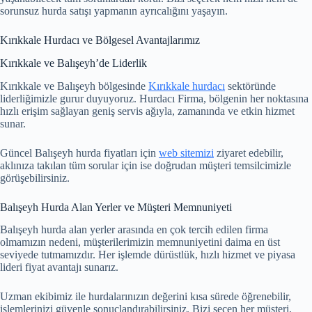
sorunsuz hurda satışı yapmanın ayrıcalığını yaşayın.
Kırıkkale Hurdacı ve Bölgesel Avantajlarımız
Kırıkkale ve Balışeyh’de Liderlik
Kırıkkale ve Balışeyh bölgesinde
Kırıkkale hurdacı
sektöründe
liderliğimizle gurur duyuyoruz. Hurdacı Firma, bölgenin her noktasına
hızlı erişim sağlayan geniş servis ağıyla, zamanında ve etkin hizmet
sunar.
Güncel Balışeyh hurda fiyatları için
web sitemizi
ziyaret edebilir,
aklınıza takılan tüm sorular için ise doğrudan müşteri temsilcimizle
görüşebilirsiniz.
Balışeyh Hurda Alan Yerler ve Müşteri Memnuniyeti
Balışeyh hurda alan yerler arasında en çok tercih edilen firma
olmamızın nedeni, müşterilerimizin memnuniyetini daima en üst
seviyede tutmamızdır. Her işlemde dürüstlük, hızlı hizmet ve piyasa
lideri fiyat avantajı sunarız.
Uzman ekibimiz ile hurdalarınızın değerini kısa sürede öğrenebilir,
işlemlerinizi güvenle sonuçlandırabilirsiniz. Bizi seçen her müşteri,