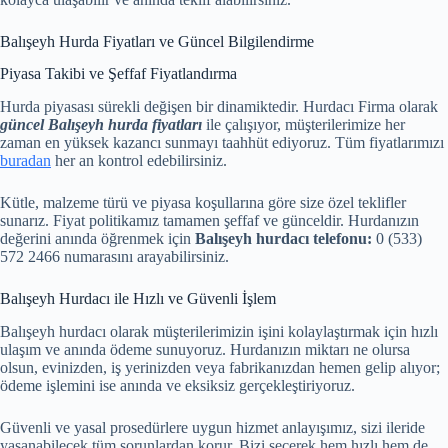
Balışeyh Hurda Fiyatları ve Güncel Bilgilendirme
Piyasa Takibi ve Şeffaf Fiyatlandırma
Hurda piyasası sürekli değişen bir dinamiktedir. Hurdacı Firma olarak
güncel Balışeyh hurda fiyatları
ile çalışıyor, müşterilerimize her
zaman en yüksek kazancı sunmayı taahhüt ediyoruz. Tüm fiyatlarımızı
buradan
her an kontrol edebilirsiniz.
Kütle, malzeme türü ve piyasa koşullarına göre size özel teklifler
sunarız. Fiyat politikamız tamamen şeffaf ve günceldir. Hurdanızın
değerini anında öğrenmek için
Balışeyh hurdacı telefonu:
0 (533)
572 2466 numarasını arayabilirsiniz.
Balışeyh Hurdacı ile Hızlı ve Güvenli İşlem
Balışeyh hurdacı olarak müşterilerimizin işini kolaylaştırmak için hızlı
ulaşım ve anında ödeme sunuyoruz. Hurdanızın miktarı ne olursa
olsun, evinizden, iş yerinizden veya fabrikanızdan hemen gelip alıyor;
ödeme işlemini ise anında ve eksiksiz gerçekleştiriyoruz.
Güvenli ve yasal prosedürlere uygun hizmet anlayışımız, sizi ileride
yaşanabilecek tüm sorunlardan korur. Bizi seçerek hem hızlı hem de