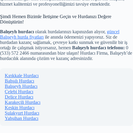
hizmet kalitemizi ve profesyonelliğimizi tavsiye etmektedir.
Şimdi Hemen Bizimle İletişime Geçin ve Hurdanızı Değere
Dönüştürün!
Balışeyh hurdacı
olarak hurdalarınızı kapınızdan alıyor,
güncel
Balışeyh hurda fiyatları
ile anında ödemenizi yapıyoruz. Siz de
hurdadan kazanç sağlamak, çevreye katkı sunmak ve güvenilir bir iş
ortağı ile çalışmak istiyorsanız, hemen
Balışeyh hurdacı telefonu:
0
(533) 572 2466 numarasından bize ulaşın! Hurdacı Firma, Balışeyh’de
hurdacılık alanında çözüm ve kazanç adresinizdir.
Kırıkkale Hurdacı
Bahşılı Hurdacı
Balışeyh Hurdacı
Çelebi Hurdacı
Delice Hurdacı
Karakeçili Hurdacı
Keskin Hurdacı
Sulakyurt Hurdacı
Yahşihan Hurdacı