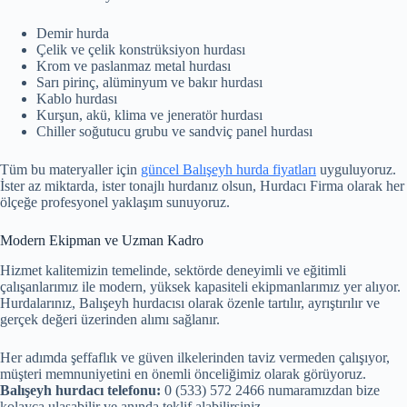
Demir hurda
Çelik ve çelik konstrüksiyon hurdası
Krom ve paslanmaz metal hurdası
Sarı pirinç, alüminyum ve bakır hurdası
Kablo hurdası
Kurşun, akü, klima ve jeneratör hurdası
Chiller soğutucu grubu ve sandviç panel hurdası
Tüm bu materyaller için
güncel Balışeyh hurda fiyatları
uyguluyoruz.
İster az miktarda, ister tonajlı hurdanız olsun, Hurdacı Firma olarak her
ölçeğe profesyonel yaklaşım sunuyoruz.
Modern Ekipman ve Uzman Kadro
Hizmet kalitemizin temelinde, sektörde deneyimli ve eğitimli
çalışanlarımız ile modern, yüksek kapasiteli ekipmanlarımız yer alıyor.
Hurdalarınız, Balışeyh hurdacısı olarak özenle tartılır, ayrıştırılır ve
gerçek değeri üzerinden alımı sağlanır.
Her adımda şeffaflık ve güven ilkelerinden taviz vermeden çalışıyor,
müşteri memnuniyetini en önemli önceliğimiz olarak görüyoruz.
Balışeyh hurdacı telefonu:
0 (533) 572 2466 numaramızdan bize
kolayca ulaşabilir ve anında teklif alabilirsiniz.