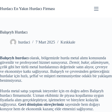
Skip
to
Hurdacı En Yakın Hurdacı Firması
content
Balışeyh Hurdacı
hurdaci
7 Mart 2025
Kırıkkale
Balışeyh hurdacı
olarak, bölgemizde hurda metal alımı konusunda
güvenilir ve profesyonel hizmet sunuyoruz.
Demir, bakır, alüminyum,
çelik
gibi her türlü metal hurdalarınızı değerinde satın alıyor, çevreye
ve ekonomiye katkı sağlıyoruz. Balışeyh ve çevresinden getireceğiniz
hurdalar için hızlı, şeffaf ve müşteri memnuniyetine odaklı bir yaklaşım
benimsiyoruz.
Hurda metal satışı yapmak isteyenler için en doğru adres Balışeyh
hurdacı firmamızdır. Uzman ekibimiz ile piyasa koşullarına uygun
fiyatlarla alım gerçekleştiriyor, işletmelere ve bireylere kolaylık
sağlıyoruz.
Geri dönüşüm süreçlerimiz
sayesinde hem doğayı
koruyor hem de ekonomik kazanç elde etmenizi sağlıyoruz.