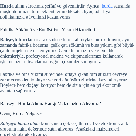
Hurda
alımı sürecimiz şeffaf ve güvenilirdir. Ayrıca,
hurda
satışında
müşterilerimizin tüm beklentilerini dikkate alıyor, adil fiyat
politikamızla güveninizi kazanıyoruz.
Fabrika Sökümü ve Endüstriyel Yıkım Hizmetleri
Balışeyh hurdacı
olarak sadece hurda alımıyla sınırlı kalmıyor, aynı
zamanda fabrika bozumu, çelik çatı sökümü ve bina yıkımı gibi büyük
çaplı projeleri de üstleniyoruz. Gerekli tüm izin ve güvenlik
önlemleriyle, profesyonel makine ve ekipmanlarımızı kullanarak
işletmenizin ihtiyaçlarına uygun çözümler sunuyoruz.
Fabrika ve bina yıkımı sürecinde, ortaya çıkan tüm atıkları çevreye
zarar vermeden topluyor ve geri dönüşüm zincirine kazandırıyoruz.
Böylece hem doğayı koruyor hem de sizin için en iyi ekonomik
avantajı sağlıyoruz.
Balışeyh Hurda Alımı: Hangi Malzemeleri Alıyoruz?
Geniş Hurda Yelpazesi
Balışeyh hurda alımı
konusunda çok çeşitli metal ve elektronik atık
grubunu nakit değerinde satın alıyoruz. Aşağıdaki malzemeleri
öncelikli olarak alıyoruz: