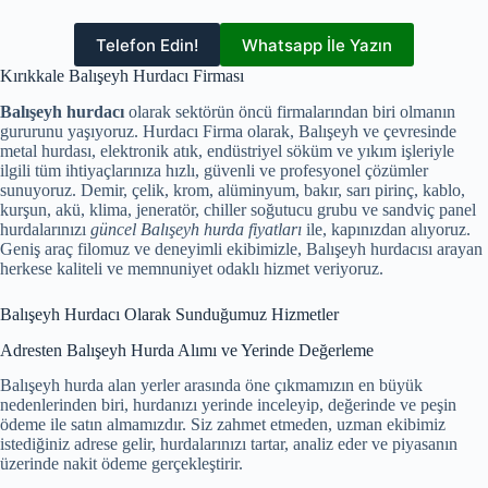
Telefon Edin!
Whatsapp İle Yazın
Kırıkkale Balışeyh Hurdacı Firması
Balışeyh hurdacı
olarak sektörün öncü firmalarından biri olmanın
gururunu yaşıyoruz. Hurdacı Firma olarak, Balışeyh ve çevresinde
metal hurdası, elektronik atık, endüstriyel söküm ve yıkım işleriyle
ilgili tüm ihtiyaçlarınıza hızlı, güvenli ve profesyonel çözümler
sunuyoruz. Demir, çelik, krom, alüminyum, bakır, sarı pirinç, kablo,
kurşun, akü, klima, jeneratör, chiller soğutucu grubu ve sandviç panel
hurdalarınızı
güncel Balışeyh hurda fiyatları
ile, kapınızdan alıyoruz.
Geniş araç filomuz ve deneyimli ekibimizle, Balışeyh hurdacısı arayan
herkese kaliteli ve memnuniyet odaklı hizmet veriyoruz.
Balışeyh Hurdacı Olarak Sunduğumuz Hizmetler
Adresten Balışeyh Hurda Alımı ve Yerinde Değerleme
Balışeyh hurda alan yerler arasında öne çıkmamızın en büyük
nedenlerinden biri, hurdanızı yerinde inceleyip, değerinde ve peşin
ödeme ile satın almamızdır. Siz zahmet etmeden, uzman ekibimiz
istediğiniz adrese gelir, hurdalarınızı tartar, analiz eder ve piyasanın
üzerinde nakit ödeme gerçekleştirir.