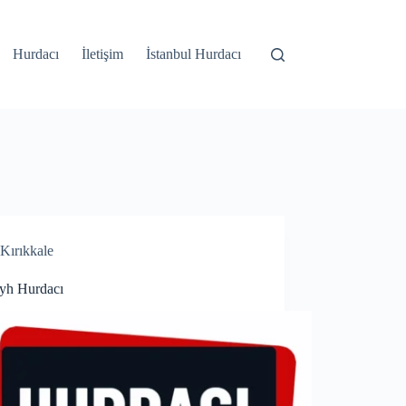
Hurdacı
İletişim
İstanbul Hurdacı
Kırıkkale
eyh Hurdacı