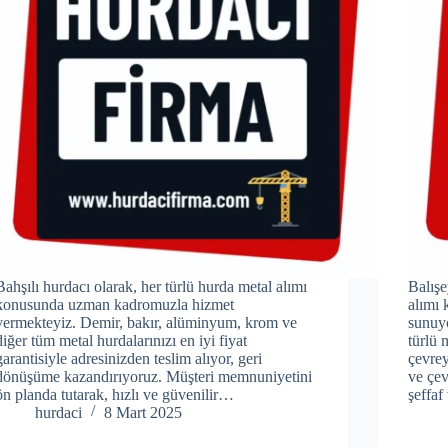
Bahşılı hurdacı olarak, her türlü hurda metal alımı
Balışe
konusunda uzman kadromuzla hizmet
alımı 
vermekteyiz. Demir, bakır, alüminyum, krom ve
sunuyo
diğer tüm metal hurdalarınızı en iyi fiyat
türlü 
garantisiyle adresinizden teslim alıyor, geri
çevrey
dönüşüme kazandırıyoruz. Müşteri memnuniyetini
ve çev
ön planda tutarak, hızlı ve güvenilir…
şeffa
hurdaci
8 Mart 2025