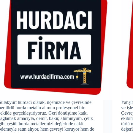
Sulakyurt hurdacı olarak, ilçemizde ve çevresinde
Yahşih
her türlü hurda metalin alımını profesyonel bir
ve işl
şekilde gerçekleştiriyoruz. Geri dönüşüme katkı
Çevre
sağlamak amacıyla, demir, bakır, alüminyum, çelik
ekibim
gibi çeşitli hurda metallerinizi değerinde nakit
türlü 
ödemeyle satın alıyor, hem çevreyi koruyor hem de
değerl