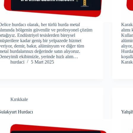
Delice hurdacı olarak, her türlü hurda metal
Karake
alımında bölgenin güvenilir ve profesyonel çözüm
alımı
ortağıyız. Endüstriyel tesislerden bireysel
Kulla
müşterilere kadar geniş bir yelpazede hizmet
alümin
veriyor, demir, bakır, alüminyum ve diğer tüm
alıyor
metal hurdalarınızı değerinde satın alıyoruz.
Hurda 
Deneyimli ekibimizle, yerinde hızlı alım…
koşull
hurdaci
5 Mart 2025
Karak
Kırıkkale
Sulakyurt Hurdacı
Yahşi