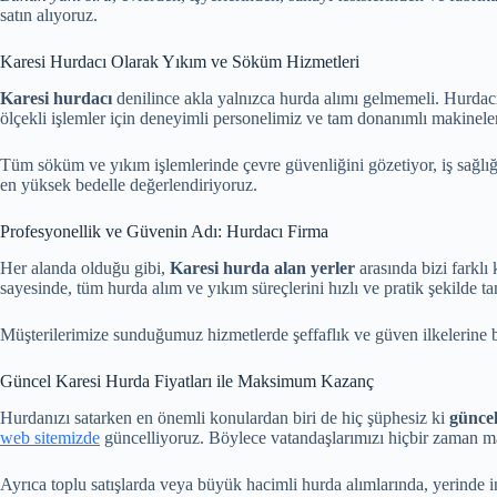
satın alıyoruz.
Karesi Hurdacı Olarak Yıkım ve Söküm Hizmetleri
Karesi hurdacı
denilince akla yalnızca hurda alımı gelmemeli. Hurdac
ölçekli işlemler için deneyimli personelimiz ve tam donanımlı makinele
Tüm söküm ve yıkım işlemlerinde çevre güvenliğini gözetiyor, iş sağlığı
en yüksek bedelle değerlendiriyoruz.
Profesyonellik ve Güvenin Adı: Hurdacı Firma
Her alanda olduğu gibi,
Karesi hurda alan yerler
arasında bizi farkl
sayesinde, tüm hurda alım ve yıkım süreçlerini hızlı ve pratik şekilde 
Müşterilerimize sunduğumuz hizmetlerde şeffaflık ve güven ilkelerin
Güncel Karesi Hurda Fiyatları ile Maksimum Kazanç
Hurdanızı satarken en önemli konulardan biri de hiç şüphesiz ki
güncel
web sitemizde
güncelliyoruz. Böylece vatandaşlarımızı hiçbir zaman ma
Ayrıca toplu satışlarda veya büyük hacimli hurda alımlarında, yerinde i