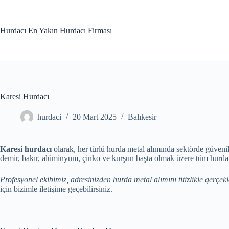
Skip
to
content
Hurdacı En Yakın Hurdacı Firması
Karesi Hurdacı
hurdaci
20 Mart 2025
Balıkesir
Karesi hurdacı
olarak, her türlü hurda metal alımında sektörde güveni
demir, bakır, alüminyum, çinko ve kurşun başta olmak üzere tüm hurda me
Profesyonel ekibimiz, adresinizden hurda metal alımını titizlikle gerçekl
için bizimle iletişime geçebilirsiniz.