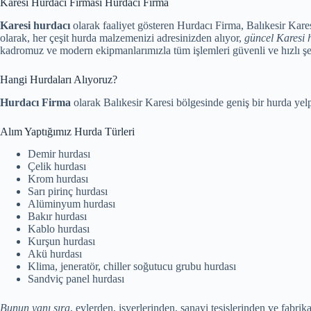
Karesi Hurdacı Firması Hurdacı Firma
Karesi hurdacı
olarak faaliyet gösteren Hurdacı Firma, Balıkesir Kares
olarak, her çeşit hurda malzemenizi adresinizden alıyor,
güncel Karesi h
kadromuz ve modern ekipmanlarımızla tüm işlemleri güvenli ve hızlı ş
Hangi Hurdaları Alıyoruz?
Hurdacı Firma
olarak Balıkesir Karesi bölgesinde geniş bir hurda yel
Alım Yaptığımız Hurda Türleri
Demir hurdası
Çelik hurdası
Krom hurdası
Sarı pirinç hurdası
Alüminyum hurdası
Bakır hurdası
Kablo hurdası
Kurşun hurdası
Akü hurdası
Klima, jeneratör, chiller soğutucu grubu hurdası
Sandviç panel hurdası
Bunun yanı sıra
, evlerden, işyerlerinden, sanayi tesislerinden ve fabri