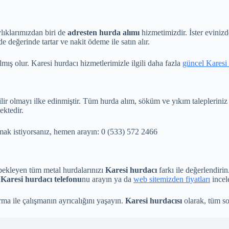
lıklarımızdan biri de
adresten hurda alımı
hizmetimizdir. İster evinizde
 değerinde tartar ve nakit ödeme ile satın alır.
ş olur. Karesi hurdacı hizmetlerimizle ilgili daha fazla
güncel Karesi 
ir olmayı ilke edinmiştir. Tüm hurda alım, söküm ve yıkım talepleriniz i
ektedir.
ak istiyorsanız, hemen arayın: 0 (533) 572 2466
 bekleyen tüm metal hurdalarınızı
Karesi hurdacı
farkı ile değerlendirin
i
Karesi hurdacı telefonu
nu arayın ya da
web sitemizden fiyatları
incele
rma ile çalışmanın ayrıcalığını yaşayın.
Karesi hurdacısı
olarak, tüm sor