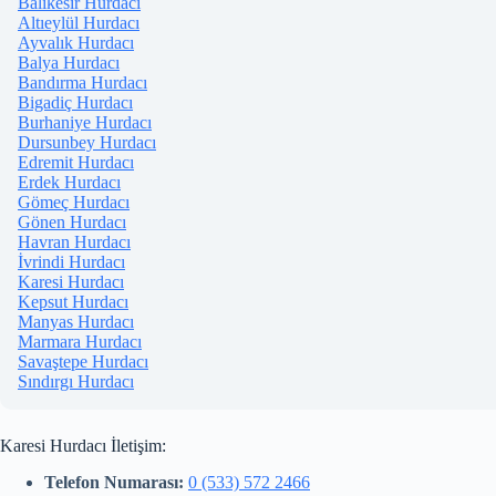
Balıkesir Hurdacı
Altıeylül Hurdacı
Ayvalık Hurdacı
Balya Hurdacı
Bandırma Hurdacı
Bigadiç Hurdacı
Burhaniye Hurdacı
Dursunbey Hurdacı
Edremit Hurdacı
Erdek Hurdacı
Gömeç Hurdacı
Gönen Hurdacı
Havran Hurdacı
İvrindi Hurdacı
Karesi Hurdacı
Kepsut Hurdacı
Manyas Hurdacı
Marmara Hurdacı
Savaştepe Hurdacı
Sındırgı Hurdacı
Karesi Hurdacı İletişim:
Telefon Numarası:
0 (533) 572 2466