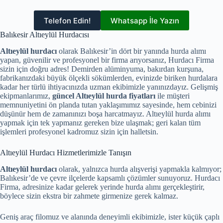
Telefon Edin!
Whatsapp İle Yazın
Balıkesir Altıeylül Hurdacısı
Altıeylül hurdacı
olarak Balıkesir’in dört bir yanında hurda alımı
yapan, güvenilir ve profesyonel bir firma arıyorsanız, Hurdacı Firma
sizin için doğru adres! Demirden alüminyuma, bakırdan kurşuna,
fabrikanızdaki büyük ölçekli sökümlerden, evinizde biriken hurdalara
kadar her türlü ihtiyacınızda uzman ekibimizle yanınızdayız. Gelişmiş
ekipmanlarımız,
güncel Altıeylül hurda fiyatları
ile müşteri
memnuniyetini ön planda tutan yaklaşımımız sayesinde, hem cebinizi
düşünür hem de zamanınızı boşa harcatmayız. Altıeylül hurda alımı
yapmak için tek yapmanız gereken bize ulaşmak; geri kalan tüm
işlemleri profesyonel kadromuz sizin için halletsin.
Altıeylül Hurdacı Hizmetlerimizle Tanışın
Altıeylül hurdacı
olarak, yalnızca hurda alışverişi yapmakla kalmıyor;
Balıkesir’de ve çevre ilçelerde kapsamlı çözümler sunuyoruz. Hurdacı
Firma, adresinize kadar gelerek yerinde hurda alımı gerçekleştirir,
böylece sizin ekstra bir zahmete girmenize gerek kalmaz.
Geniş araç filomuz ve alanında deneyimli ekibimizle, ister küçük çaplı