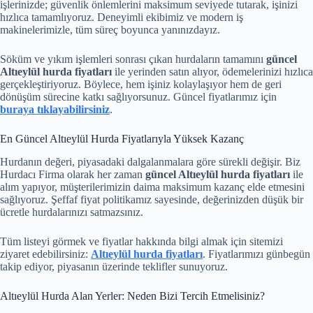
işlerinizde; güvenlik önlemlerini maksimum seviyede tutarak, işinizi
hızlıca tamamlıyoruz. Deneyimli ekibimiz ve modern iş
makinelerimizle, tüm süreç boyunca yanınızdayız.
Söküm ve yıkım işlemleri sonrası çıkan hurdaların tamamını
güncel
Altıeylül hurda fiyatları
ile yerinden satın alıyor, ödemelerinizi hızlıca
gerçekleştiriyoruz. Böylece, hem işiniz kolaylaşıyor hem de geri
dönüşüm sürecine katkı sağlıyorsunuz. Güncel fiyatlarımız için
buraya tıklayabilirsiniz
.
En Güncel Altıeylül Hurda Fiyatlarıyla Yüksek Kazanç
Hurdanın değeri, piyasadaki dalgalanmalara göre sürekli değişir. Biz
Hurdacı Firma olarak her zaman
güncel Altıeylül hurda fiyatları
ile
alım yapıyor, müşterilerimizin daima maksimum kazanç elde etmesini
sağlıyoruz. Şeffaf fiyat politikamız sayesinde, değerinizden düşük bir
ücretle hurdalarınızı satmazsınız.
Tüm listeyi görmek ve fiyatlar hakkında bilgi almak için sitemizi
ziyaret edebilirsiniz:
Altıeylül hurda fiyatları
. Fiyatlarımızı günbegün
takip ediyor, piyasanın üzerinde teklifler sunuyoruz.
Altıeylül Hurda Alan Yerler: Neden Bizi Tercih Etmelisiniz?