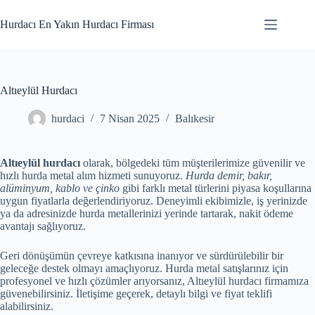
Skip
to
Hurdacı En Yakın Hurdacı Firması
content
Altıeylül Hurdacı
hurdaci
7 Nisan 2025
Balıkesir
Altıeylül hurdacı
olarak, bölgedeki tüm müşterilerimize güvenilir ve
hızlı hurda metal alım hizmeti sunuyoruz.
Hurda demir, bakır,
alüminyum, kablo ve çinko
gibi farklı metal türlerini piyasa koşullarına
uygun fiyatlarla değerlendiriyoruz. Deneyimli ekibimizle, iş yerinizde
ya da adresinizde hurda metallerinizi yerinde tartarak, nakit ödeme
avantajı sağlıyoruz.
Geri dönüşümün çevreye katkısına inanıyor ve sürdürülebilir bir
geleceğe destek olmayı amaçlıyoruz. Hurda metal satışlarınız için
profesyonel ve hızlı çözümler arıyorsanız, Altıeylül hurdacı firmamıza
güvenebilirsiniz. İletişime geçerek, detaylı bilgi ve fiyat teklifi
alabilirsiniz.