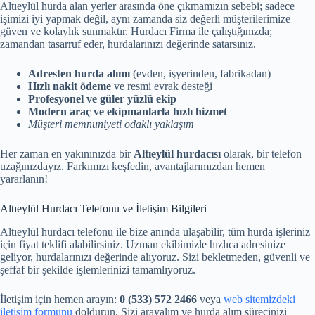
Altıeylül hurda alan yerler arasında öne çıkmamızın sebebi; sadece
işimizi iyi yapmak değil, aynı zamanda siz değerli müşterilerimize
güven ve kolaylık sunmaktır. Hurdacı Firma ile çalıştığınızda;
zamandan tasarruf eder, hurdalarınızı değerinde satarsınız.
Adresten hurda alımı
(evden, işyerinden, fabrikadan)
Hızlı nakit ödeme
ve resmi evrak desteği
Profesyonel ve güler yüzlü ekip
Modern araç ve ekipmanlarla hızlı hizmet
Müşteri memnuniyeti odaklı yaklaşım
Her zaman en yakınınızda bir
Altıeylül hurdacısı
olarak, bir telefon
uzağınızdayız. Farkımızı keşfedin, avantajlarımızdan hemen
yararlanın!
Altıeylül Hurdacı Telefonu ve İletişim Bilgileri
Altıeylül hurdacı telefonu ile bize anında ulaşabilir, tüm hurda işleriniz
için fiyat teklifi alabilirsiniz. Uzman ekibimizle hızlıca adresinize
geliyor, hurdalarınızı değerinde alıyoruz. Sizi bekletmeden, güvenli ve
şeffaf bir şekilde işlemlerinizi tamamlıyoruz.
İletişim için hemen arayın:
0 (533) 572 2466
veya
web sitemizdeki
iletişim formunu
doldurun. Sizi arayalım ve hurda alım sürecinizi