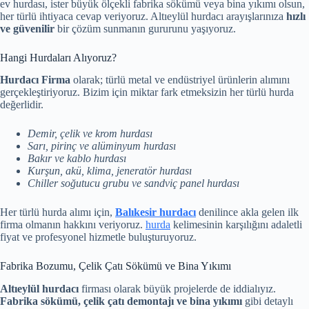
ev hurdası, ister büyük ölçekli fabrika sökümü veya bina yıkımı olsun,
her türlü ihtiyaca cevap veriyoruz. Altıeylül hurdacı arayışlarınıza
hızlı
ve güvenilir
bir çözüm sunmanın gururunu yaşıyoruz.
Hangi Hurdaları Alıyoruz?
Hurdacı Firma
olarak; türlü metal ve endüstriyel ürünlerin alımını
gerçekleştiriyoruz. Bizim için miktar fark etmeksizin her türlü hurda
değerlidir.
Demir, çelik ve krom hurdası
Sarı, pirinç ve alüminyum hurdası
Bakır ve kablo hurdası
Kurşun, akü, klima, jeneratör hurdası
Chiller soğutucu grubu ve sandviç panel hurdası
Her türlü hurda alımı için,
Balıkesir hurdacı
denilince akla gelen ilk
firma olmanın hakkını veriyoruz.
hurda
kelimesinin karşılığını adaletli
fiyat ve profesyonel hizmetle buluşturuyoruz.
Fabrika Bozumu, Çelik Çatı Sökümü ve Bina Yıkımı
Altıeylül hurdacı
firması olarak büyük projelerde de iddialıyız.
Fabrika sökümü, çelik çatı demontajı ve bina yıkımı
gibi detaylı