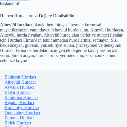
başlatalım!
Hemen Hurdalarınızı Değere Dönüştürün!
Altıeylül hurdacı
olarak, hem bireysel hem de kurumsal
müşterilerimizin yanındayız. Altıeylül hurda alımı, Altıeylül hurdacısı,
Altıeylül hurda fiyatları, Altıeylül hurda alan yerler ve güncel fiyatlar
için Hurdacı Firma’dan teklif almadan hurdalarınızı satmayın. Sizi
bekletmeyen, güvenli, yüksek fiyat sunan, profesyonel ve deneyimli
Hurdacı Firma ile hurdalarınızın gerçek değerine kavuşmasına izin
verin. Şimdi arayın, hurdalarınızı yerinden alın, kazancınızı anında
cebinize koyun!
Balıkesir Hurdacı
Altıeylül Hurdacı
Ayvalık Hurdacı
Balya Hurdacı
Bandırma Hurdacı
Bigadiç Hurdacı
Burhaniye Hurdacı
Dursunbey Hurdacı
Edremit Hurdacı
Erdek Hurdacı