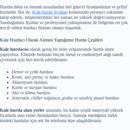
Hurdacılıkta en önemli unsurlardan biri güncel fiyatlandırma ve şeffaf
hizmettir. Biz de,
Kale hurda fiyatları
konusunda piyasayı yakından
takip ederek, müşterilerimize her zaman en yüksek değeri sunuyoruz.
Sunduğumuz fiyatlar ve profesyonel yaklaşımımız ile bölgenin en çok
tercih edilen hurdacı firması olmayı başardık.
Kale Hurdacı Olarak Alımını Yaptığımız Hurda Çeşitleri
Kale hurdacısı
olarak geniş bir ürün yelpazesinde hurda alımı
yapıyoruz. Elinizde bulunan birçok metal ve endüstriyel atığı nakde
çevirmek için bizi tercih edebilirsiniz.
Demir ve çelik hurdası
Krom, sarı pirinç ve bakır hurdası
Alüminyum hurdası
Kablo ve kurşun hurdası
Akü ve klima hurdası
Jeneratör, chiller soğutucu grubu ve sandviç panel hurdası
Kale hurda alan yerler
arasında, bu kadar çeşitli materyali yüksek
fiyatlarla alan ender firmalardan biriyiz. Satmak istediğiniz farklı
türdeki hurdalar için tek bir telefonla bize ulaşabilirsiniz.