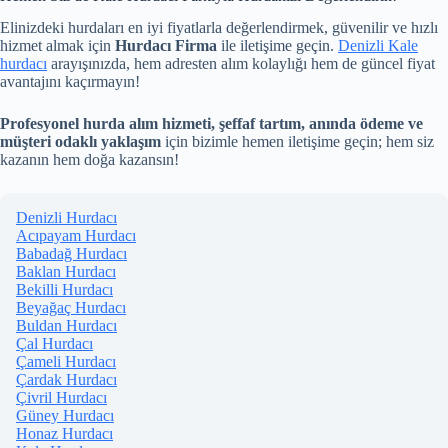
Elinizdeki hurdaları en iyi fiyatlarla değerlendirmek, güvenilir ve hızlı
hizmet almak için
Hurdacı Firma
ile iletişime geçin.
Denizli Kale
hurdacı
arayışınızda, hem adresten alım kolaylığı hem de güncel fiyat
avantajını kaçırmayın!
Profesyonel hurda alım hizmeti, şeffaf tartım, anında ödeme ve
müşteri odaklı yaklaşım
için bizimle hemen iletişime geçin; hem siz
kazanın hem doğa kazansın!
Denizli Hurdacı
Acıpayam Hurdacı
Babadağ Hurdacı
Baklan Hurdacı
Bekilli Hurdacı
Beyağaç Hurdacı
Buldan Hurdacı
Çal Hurdacı
Çameli Hurdacı
Çardak Hurdacı
Çivril Hurdacı
Güney Hurdacı
Honaz Hurdacı