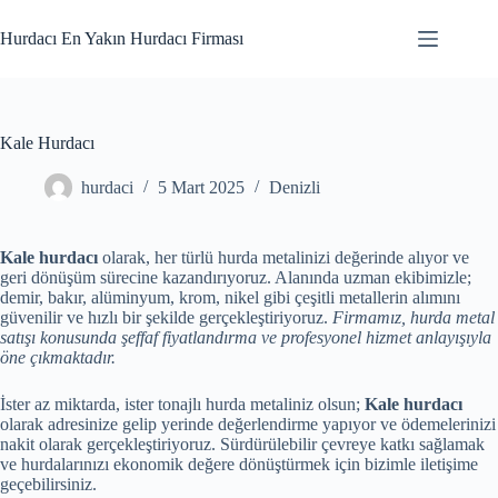
Skip
to
Hurdacı En Yakın Hurdacı Firması
content
Kale Hurdacı
hurdaci
5 Mart 2025
Denizli
Kale hurdacı
olarak, her türlü hurda metalinizi değerinde alıyor ve
geri dönüşüm sürecine kazandırıyoruz. Alanında uzman ekibimizle;
demir, bakır, alüminyum, krom, nikel gibi çeşitli metallerin alımını
güvenilir ve hızlı bir şekilde gerçekleştiriyoruz.
Firmamız, hurda metal
satışı konusunda şeffaf fiyatlandırma ve profesyonel hizmet anlayışıyla
öne çıkmaktadır.
İster az miktarda, ister tonajlı hurda metaliniz olsun;
Kale hurdacı
olarak adresinize gelip yerinde değerlendirme yapıyor ve ödemelerinizi
nakit olarak gerçekleştiriyoruz. Sürdürülebilir çevreye katkı sağlamak
ve hurdalarınızı ekonomik değere dönüştürmek için bizimle iletişime
geçebilirsiniz.