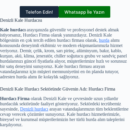
Telefon Edin!
Whatsapp İle Yazın
Denizli Kale Hurdacısı
Kale hurdacı
arayışınızda güvenilir ve profesyonel destek almak
istiyorsanız, Hurdacı Firma olarak yanınızdayız. Denizli Kale
bölgesinin en çok tercih edilen hurdacı firması olarak,
hurda
alımı
konusunda deneyimli ekibimiz ve modern ekipmanlarımızla hizmet
veriyoruz. Demir, çelik, krom, sarı pirinç, alüminyum, bakır, kablo,
kurşun, akü, klima, jeneratör, chiller soğutucu grubu ve sandviç panel
hurdalarınızı güncel fiyatlarla alıyor, müşterilerimize hızlı ve sorunsuz
bir satış deneyimi sunuyoruz. Kale hurdacı firması arayan
vatandaşlarımız için müşteri memnuniyetini en ön planda tutuyor,
adresten hurda alımı ile kolaylık sağlıyoruz.
Denizli Kale Hurdacı Sektöründe Güvenin Adı: Hurdacı Firma
Hurdacı Firma
olarak Denizli Kale ve çevresinde uzun yıllardır
hurdacılık sektöründe faaliyet gösteriyoruz. Sektördeki tecrübemiz
sayesinde,
Denizli hurdacı
arayan vatandaşlarımızın tüm beklentilerine
cevap verecek çözümler sunuyoruz. Kale hurdacı hizmetlerimizle,
bireysel ve kurumsal müşterilerimizin her türlü hurda alım taleplerini
karşılıyoruz.