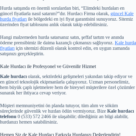
Hurda satışında en önemli sorulardan biri, “Elimdeki hurdaları en
güncel fiyatlarla nasıl satarım?”dır. Hurdacı Firma olarak,
güncel Kale
hurda fiyatları
ile bölgedeki en iyi fiyat garantisini sunuyoruz. Sitemiz
üzerinden fiyat tablosunu anlık olarak takip edebilirsiniz.
Hangi malzemeden hurda satarsanız satın, şeffaf tartım ve anında
ödeme prensibimiz ile daima kazançlı çıkmanızı sağlıyoruz.
Kale hurda
fiyatları
için sitemizi düzenli olarak kontrol edin, en uygun zamanda
satışınızı gerçekleştirin.
Kale Hurdacı ile Profesyonel ve Güvenilir Hizmet
Kale hurdacı
olarak, sektördeki gelişmeleri yakından takip ediyor ve
en güncel teknolojik ekipmanlarla çalışıyoruz. Uzman personelimiz,
hem büyük çaplı işletmelere hem de bireysel müşterilere özel çözümler
sunarak her ihtiyaca cevap veriyor.
Müşteri memnuniyetini ön planda tutuyor, tüm alım ve söküm
süreçlerinde güvenlik ve hızdan ödün vermiyoruz. Bize
Kale hurdacı
telefonu
0 (533) 572 2466 ile ulaşabilir; dilediğiniz an bilgi alabilir,
hurdanızı hemen satabilirsiniz.
Hemen Siz de Kale Hurdacı Farkıyla Hurdanızı Değerlendirin!