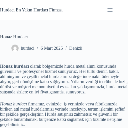
Skip
to
Hurdacı En Yakın Hurdacı Firması
content
Honaz Hurdacı
hurdaci
6 Mart 2025
Denizli
Honaz hurdacı
olarak bölgemizde hurda metal alımı konusunda
güvenilir ve profesyonel hizmet sunuyoruz. Her türlü demir, bakır,
alüminyum ve çeşitli metal hurdalarınızı değerinde nakit ödemeyle
alıyor, geri dönüşüme katkı sağlıyoruz. Yılların verdiği tecrübe ile hızlı,
dürüst ve müşteri memnuniyetini esas alan yaklaşımımızla, hurda metal
satışında sizlere en iyi fiyat garantisi sunuyoruz.
Honaz hurdacı
firmamız, evinizde, iş yerinizde veya fabrikanızda
biriken atıl metal hurdalarınızı yerinde inceleyip, tartım işlemini şeffaf
bir şekilde gerçekleştirir. Hurda satışınızı zahmetsiz ve güvenli bir
şekilde tamamlamak, bütçenize katkı sağlamak için bizimle iletişime
geçebilirsiniz.