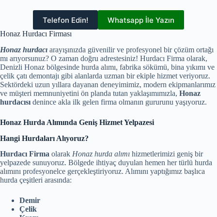
Telefon Edin!
Whatsapp İle Yazın
Honaz Hurdacı Firması
Honaz hurdacı
arayışınızda güvenilir ve profesyonel bir çözüm ortağı
mı arıyorsunuz? O zaman doğru adrestesiniz! Hurdacı Firma olarak,
Denizli Honaz bölgesinde hurda alımı, fabrika sökümü, bina yıkımı ve
çelik çatı demontajı gibi alanlarda uzman bir ekiple hizmet veriyoruz.
Sektördeki uzun yıllara dayanan deneyimimiz, modern ekipmanlarımız
ve müşteri memnuniyetini ön planda tutan yaklaşımımızla,
Honaz
hurdacısı
denince akla ilk gelen firma olmanın gururunu yaşıyoruz.
Honaz Hurda Alımında Geniş Hizmet Yelpazesi
Hangi Hurdaları Alıyoruz?
Hurdacı Firma
olarak
Honaz hurda alımı
hizmetlerimizi geniş bir
yelpazede sunuyoruz. Bölgede ihtiyaç duyulan hemen her türlü hurda
alımını profesyonelce gerçekleştiriyoruz. Alımını yaptığımız başlıca
hurda çeşitleri arasında:
Demir
Çelik