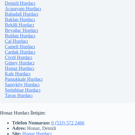
Denizli Hurdacı
Acıpayam Hurdacı
Babadağ Hurdacı
Baklan Hurdacı
Bekilli Hurdacı
Beyağaç Hurdacı
Buldan Hurdacı
Çal Hurdacı
Çameli Hurdacı
Çardak Hurdacı
Çivril Hurdacı
Güney Hurdacı
Honaz Hurdacı
Kale Hurdacı
Pamukkale Hurdacı
Sarayköy Hurdacı
Serinhisar Hurdacı
Tavas Hurdacı
Honaz Hurdacı İletişim:
Telefon Numarası:
0 (533) 572 2466
Adres:
Honaz, Denizli
Site:
Honaz Hurdacı