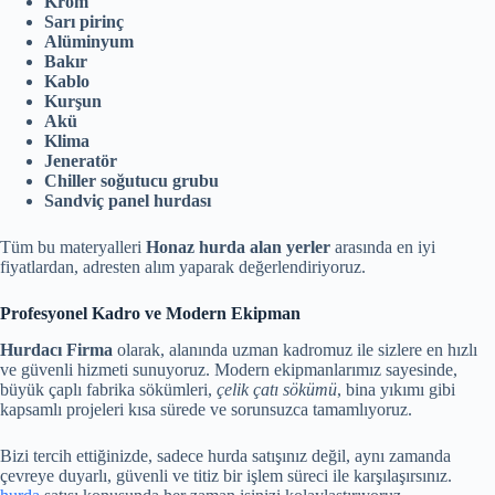
Krom
Sarı pirinç
Alüminyum
Bakır
Kablo
Kurşun
Akü
Klima
Jeneratör
Chiller soğutucu grubu
Sandviç panel hurdası
Tüm bu materyalleri
Honaz hurda alan yerler
arasında en iyi
fiyatlardan, adresten alım yaparak değerlendiriyoruz.
Profesyonel Kadro ve Modern Ekipman
Hurdacı Firma
olarak, alanında uzman kadromuz ile sizlere en hızlı
ve güvenli hizmeti sunuyoruz. Modern ekipmanlarımız sayesinde,
büyük çaplı fabrika sökümleri,
çelik çatı sökümü
, bina yıkımı gibi
kapsamlı projeleri kısa sürede ve sorunsuzca tamamlıyoruz.
Bizi tercih ettiğinizde, sadece hurda satışınız değil, aynı zamanda
çevreye duyarlı, güvenli ve titiz bir işlem süreci ile karşılaşırsınız.