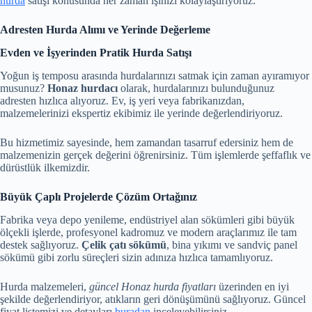
hurda
satışı konusunda her zaman işinizi kolaylaştırıyoruz.
Adresten Hurda Alımı ve Yerinde Değerleme
Evden ve İşyerinden Pratik Hurda Satışı
Yoğun iş temposu arasında hurdalarınızı satmak için zaman ayıramıyor
musunuz?
Honaz hurdacı
olarak, hurdalarınızı bulunduğunuz
adresten hızlıca alıyoruz. Ev, iş yeri veya fabrikanızdan,
malzemelerinizi ekspertiz ekibimiz ile yerinde değerlendiriyoruz.
Bu hizmetimiz sayesinde, hem zamandan tasarruf edersiniz hem de
malzemenizin gerçek değerini öğrenirsiniz. Tüm işlemlerde şeffaflık ve
dürüstlük ilkemizdir.
Büyük Çaplı Projelerde Çözüm Ortağınız
Fabrika veya depo yenileme, endüstriyel alan sökümleri gibi büyük
ölçekli işlerde, profesyonel kadromuz ve modern araçlarımız ile tam
destek sağlıyoruz.
Çelik çatı sökümü
, bina yıkımı ve sandviç panel
sökümü gibi zorlu süreçleri sizin adınıza hızlıca tamamlıyoruz.
Hurda malzemeleri,
güncel Honaz hurda fiyatları
üzerinden en iyi
şekilde değerlendiriyor, atıkların geri dönüşümünü sağlıyoruz. Güncel
fiyat listemizi ve detayları
buradan
inceleyebilirsiniz.