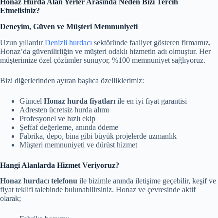
Honaz Hurda Alan Yerler Arasında Neden Bizi Tercih
Etmelisiniz?
Deneyim, Güven ve Müşteri Memnuniyeti
Uzun yıllardır
Denizli hurdacı
sektöründe faaliyet gösteren firmamız,
Honaz’da güvenilirliğin ve müşteri odaklı hizmetin adı olmuştur. Her
müşterimize özel çözümler sunuyor, %100 memnuniyet sağlıyoruz.
Bizi diğerlerinden ayıran başlıca özelliklerimiz:
Güncel
Honaz hurda fiyatları
ile en iyi fiyat garantisi
Adresten ücretsiz hurda alımı
Profesyonel ve hızlı ekip
Şeffaf değerleme, anında ödeme
Fabrika, depo, bina gibi büyük projelerde uzmanlık
Müşteri memnuniyeti ve dürüst hizmet
Hangi Alanlarda Hizmet Veriyoruz?
Honaz hurdacı telefonu
ile bizimle anında iletişime geçebilir, keşif ve
fiyat teklifi talebinde bulunabilirsiniz. Honaz ve çevresinde aktif
olarak;