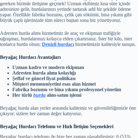
gereken bizimle iletişime geçmek! Uzman ekibimiz kısa süre içinde
adresinize gelir, hurdalarınızı yerinde tartarak adil bir şekilde ödeme
yapar. Özellikle fabrika bozumu, çelik çatı sökümü, bina yıkımı gibi
büyük çaplı işlerinizde tüm süreci baştan sona biz yönetiyoruz.
Adresten hurda alımı hizmetimiz ile araç ve ekipman trafiğiyle
uğraşmaz, hurdalarınızı kolayca elden çıkarırsınız. İster bir kilo, ister
tonlarca hurda olsun;
Denizli hurdacı
hizmetimizin kalitesiyle tanışın.
Beyağaç Hurdacı Avantajları
Uzman kadro ve modern ekipman
Adresten hurda alımı kolaylığı
Şeffaf ve güncel fiyat politikası
Müşteri memnuniyetini esas alan hizmet
Fabrika bozumu ve bina yıkımı profesyonel yönetim
Her türlü
hurda
alım-satım işlemi
Beyağaç hurda alan yerler arasında kalitemiz ve güvenilirliğimizle öne
çıkıyor; sizlere her zaman değer katıyoruz.
Beyağaç Hurdacı Telefonu ve Hızlı İletişim Seçenekleri
Beyağaç hurdacı telefonu ile bize her zaman ulaşabilirsiniz: 0 (533)