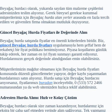
Beyağaç hurdacı olarak, yukarıda sayılan tüm malzeme çeşitlerini
adresinizden teslim alıyoruz. Gerek bireysel gerekse kurumsal
müşterilerimiz için
Beyağaç hurda alan yerler
arasında en fazla tercih
edilen ve güvenilen firma olmaktan mutluluk duyuyoruz.
Güncel Beyağaç Hurda Fiyatları ile Değerinde Alım
Beyağaç hurda satışında fiyatlar en önemli kriterlerden biridir. Biz,
güncel Beyağaç hurda fiyatları
uygulamasıyla hem şeffaf hem de
rekabetçi bir fiyat politikası benimsiyoruz. Piyasa koşullarını günlük
takip ederek, her zaman en iyi fiyatı sunmayı garanti ediyoruz.
Hurdalarınızın gerçek değerinde alındığından emin olabilirsiniz.
Müşterilerimizin mağdur olmaması için Beyağaç hurda fiyatları
konusunda düzenli güncellemeler yapıyor, değer kaybı yaşanmadan
hurdalarınızı satın alıyoruz. Hurda satışı için Beyağaç hurdacısı
arıyorsanız, fiyatlarımızı
buradan
inceleyebilir, 0 (533) 572 2466
numarasından ya da web sitemizden hızlıca teklif alabilirsiniz.
Adresten Hurda Alımı: Hızlı ve Kolay Çözüm
Beyağaç hurdacı olarak size zaman kazandırıyor, hurdalarınız için
ekstra bir çaba sarf etmeden yerinde alım sağlıyoruz. Tek yapmanız