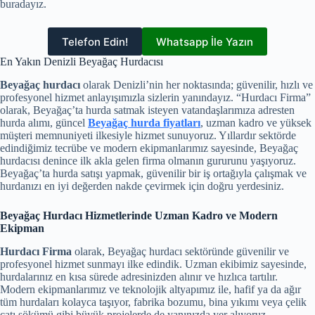
buradayız.
Telefon Edin!
Whatsapp İle Yazın
En Yakın Denizli Beyağaç Hurdacısı
Beyağaç hurdacı
olarak Denizli’nin her noktasında; güvenilir, hızlı ve
profesyonel hizmet anlayışımızla sizlerin yanındayız. “Hurdacı Firma”
olarak, Beyağaç’ta hurda satmak isteyen vatandaşlarımıza adresten
hurda alımı, güncel
Beyağaç hurda fiyatları
, uzman kadro ve yüksek
müşteri memnuniyeti ilkesiyle hizmet sunuyoruz. Yıllardır sektörde
edindiğimiz tecrübe ve modern ekipmanlarımız sayesinde, Beyağaç
hurdacısı denince ilk akla gelen firma olmanın gururunu yaşıyoruz.
Beyağaç’ta hurda satışı yapmak, güvenilir bir iş ortağıyla çalışmak ve
hurdanızı en iyi değerden nakde çevirmek için doğru yerdesiniz.
Beyağaç Hurdacı Hizmetlerinde Uzman Kadro ve Modern
Ekipman
Hurdacı Firma
olarak, Beyağaç hurdacı sektöründe güvenilir ve
profesyonel hizmet sunmayı ilke edindik. Uzman ekibimiz sayesinde,
hurdalarınız en kısa sürede adresinizden alınır ve hızlıca tartılır.
Modern ekipmanlarımız ve teknolojik altyapımız ile, hafif ya da ağır
tüm hurdaları kolayca taşıyor, fabrika bozumu, bina yıkımı veya çelik
çatı sökümü gibi büyük projelerde de yanınızda yer alıyoruz.