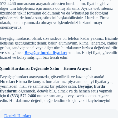
572 2466 numarasını arayarak adresten hurda alımı, fiyat bilgisi ve
diğer tüm talepleriniz için anında dönüş alırsınız. Ayrıca web sitemiz
üzerinden teklif formunu doldurarak ya da WhatsApp ile fotoğraf
göndererek de hurda satış sürecini başlatabilirsiniz. Hurdacı Firma
olarak, her an yanınızda olmayı ve işlemlerinizi hızlandırmayı
önemsiyoruz.
Beyağaç hurdacısı olarak size sadece bir telefon kadar yakınız. Bizimle
iletişime geçtiğinizde; demir, bakır, alüminyum, klima, jeneratör, chiller
grubu, sandviç panel veya diğer tüm hurdalarınız hızlıca değerlendirilir
ve size güncel
Beyağaç hurda fiyatları
sunulur. En iyi fiyat, güvenilir
hizmet ve kolay satış için bizi tercih edin!
Şimdi Hurdanızı Değerinde Satın – Hemen Arayın!
Beyağaç hurdacı arayışınızda, güvenilirlik ve kazanç bir arada!
Hurdacı Firma
ile tanışın, hurdalarınızı piyasanın en iyi fiyatlarıyla,
yerinizden, hızlı ve zahmetsiz bir şekilde satın.
Beyağaç hurda
fiyatlarını
öğrenmek, detaylı bilgi almak ya da hemen satış yapmak
için
0 (533) 572 2466
numarasını arayın veya web sitemizi ziyaret
edin. Hurdalarınız değerli, değerlendirmek için vakit kaybetmeyin!
Denizli Hurdacı