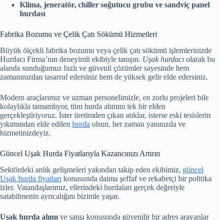
Klima, jeneratör, chiller soğutucu grubu ve sandviç panel
hurdası
Fabrika Bozumu ve Çelik Çatı Sökümü Hizmetleri
Büyük ölçekli fabrika bozumu veya çelik çatı sökümü işlemlerinizde
Hurdacı Firma’nın deneyimli ekibiyle tanışın.
Uşak hurdacı
olarak bu
alanda sunduğumuz hızlı ve güvenli çözümler sayesinde hem
zamanınızdan tasarruf edersiniz hem de yüksek gelir elde edersiniz.
Modern araçlarımız ve uzman personelimizle, en zorlu projeleri bile
kolaylıkla tamamlıyor, tüm hurda alımını tek bir elden
gerçekleştiriyoruz. İster üretimden çıkan atıklar, isterse eski tesislerin
yıkımından elde edilen
hurda
olsun, her zaman yanınızda ve
hizmetinizdeyiz.
Güncel Uşak Hurda Fiyatlarıyla Kazancınızı Artırın
Sektördeki anlık gelişmeleri yakından takip eden ekibimiz,
güncel
Uşak hurda fiyatları
konusunda daima şeffaf ve rekabetçi bir politika
izler. Vatandaşlarımız, ellerindeki hurdaları gerçek değeriyle
satabilmenin ayrıcalığını bizimle yaşar.
Uşak hurda alımı
ve satışı konusunda güvenilir bir adres arayanlar