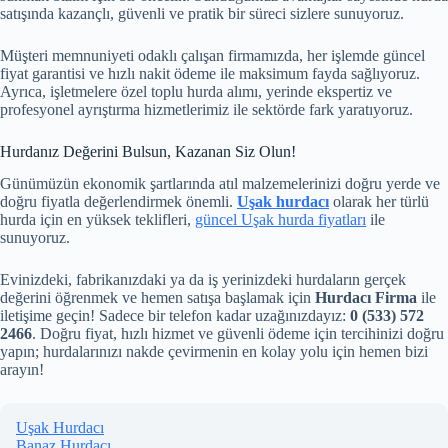
satışında kazançlı, güvenli ve pratik bir süreci sizlere sunuyoruz.
Müşteri memnuniyeti odaklı çalışan firmamızda, her işlemde güncel
fiyat garantisi ve hızlı nakit ödeme ile maksimum fayda sağlıyoruz.
Ayrıca, işletmelere özel toplu hurda alımı, yerinde ekspertiz ve
profesyonel ayrıştırma hizmetlerimiz ile sektörde fark yaratıyoruz.
Hurdanız Değerini Bulsun, Kazanan Siz Olun!
Günümüzün ekonomik şartlarında atıl malzemelerinizi doğru yerde ve
doğru fiyatla değerlendirmek önemli.
Uşak hurdacı
olarak her türlü
hurda için en yüksek teklifleri,
güncel Uşak hurda fiyatları
ile
sunuyoruz.
Evinizdeki, fabrikanızdaki ya da iş yerinizdeki hurdaların gerçek
değerini öğrenmek ve hemen satışa başlamak için
Hurdacı Firma
ile
iletişime geçin! Sadece bir telefon kadar uzağınızdayız:
0 (533) 572
2466
. Doğru fiyat, hızlı hizmet ve güvenli ödeme için tercihinizi doğru
yapın; hurdalarınızı nakde çevirmenin en kolay yolu için hemen bizi
arayın!
Uşak Hurdacı
Banaz Hurdacı