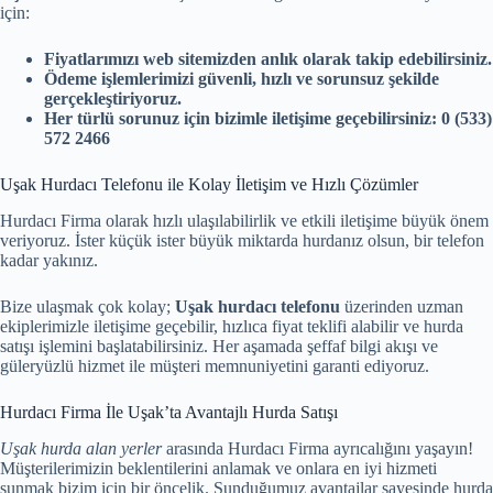
için:
Fiyatlarımızı web sitemizden anlık olarak takip edebilirsiniz.
Ödeme işlemlerimizi güvenli, hızlı ve sorunsuz şekilde
gerçekleştiriyoruz.
Her türlü sorunuz için bizimle iletişime geçebilirsiniz: 0 (533)
572 2466
Uşak Hurdacı Telefonu ile Kolay İletişim ve Hızlı Çözümler
Hurdacı Firma olarak hızlı ulaşılabilirlik ve etkili iletişime büyük önem
veriyoruz. İster küçük ister büyük miktarda hurdanız olsun, bir telefon
kadar yakınız.
Bize ulaşmak çok kolay;
Uşak hurdacı telefonu
üzerinden uzman
ekiplerimizle iletişime geçebilir, hızlıca fiyat teklifi alabilir ve hurda
satışı işlemini başlatabilirsiniz. Her aşamada şeffaf bilgi akışı ve
güleryüzlü hizmet ile müşteri memnuniyetini garanti ediyoruz.
Hurdacı Firma İle Uşak’ta Avantajlı Hurda Satışı
Uşak hurda alan yerler
arasında Hurdacı Firma ayrıcalığını yaşayın!
Müşterilerimizin beklentilerini anlamak ve onlara en iyi hizmeti
sunmak bizim için bir öncelik. Sunduğumuz avantajlar sayesinde hurda