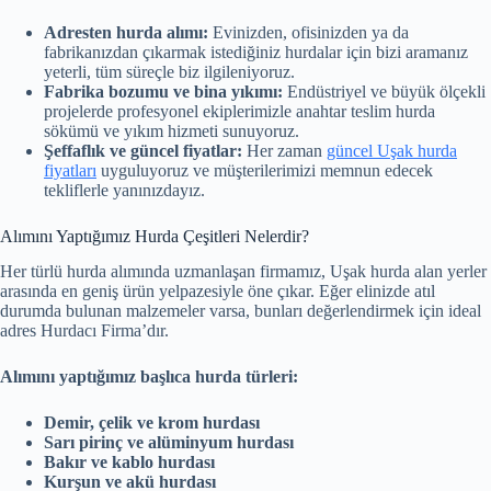
Adresten hurda alımı:
Evinizden, ofisinizden ya da
fabrikanızdan çıkarmak istediğiniz hurdalar için bizi aramanız
yeterli, tüm süreçle biz ilgileniyoruz.
Fabrika bozumu ve bina yıkımı:
Endüstriyel ve büyük ölçekli
projelerde profesyonel ekiplerimizle anahtar teslim hurda
sökümü ve yıkım hizmeti sunuyoruz.
Şeffaflık ve güncel fiyatlar:
Her zaman
güncel Uşak hurda
fiyatları
uyguluyoruz ve müşterilerimizi memnun edecek
tekliflerle yanınızdayız.
Alımını Yaptığımız Hurda Çeşitleri Nelerdir?
Her türlü hurda alımında uzmanlaşan firmamız, Uşak hurda alan yerler
arasında en geniş ürün yelpazesiyle öne çıkar. Eğer elinizde atıl
durumda bulunan malzemeler varsa, bunları değerlendirmek için ideal
adres Hurdacı Firma’dır.
Alımını yaptığımız başlıca hurda türleri:
Demir, çelik ve krom hurdası
Sarı pirinç ve alüminyum hurdası
Bakır ve kablo hurdası
Kurşun ve akü hurdası