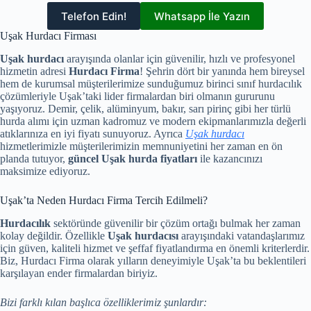
Telefon Edin!
Whatsapp İle Yazın
Uşak Hurdacı Firması
Uşak hurdacı
arayışında olanlar için güvenilir, hızlı ve profesyonel
hizmetin adresi
Hurdacı Firma
! Şehrin dört bir yanında hem bireysel
hem de kurumsal müşterilerimize sunduğumuz birinci sınıf hurdacılık
çözümleriyle Uşak’taki lider firmalardan biri olmanın gururunu
yaşıyoruz. Demir, çelik, alüminyum, bakır, sarı pirinç gibi her türlü
hurda alımı için uzman kadromuz ve modern ekipmanlarımızla değerli
atıklarınıza en iyi fiyatı sunuyoruz. Ayrıca
Uşak hurdacı
hizmetlerimizle müşterilerimizin memnuniyetini her zaman en ön
planda tutuyor,
güncel Uşak hurda fiyatları
ile kazancınızı
maksimize ediyoruz.
Uşak’ta Neden Hurdacı Firma Tercih Edilmeli?
Hurdacılık
sektöründe güvenilir bir çözüm ortağı bulmak her zaman
kolay değildir. Özellikle
Uşak hurdacısı
arayışındaki vatandaşlarımız
için güven, kaliteli hizmet ve şeffaf fiyatlandırma en önemli kriterlerdir.
Biz, Hurdacı Firma olarak yılların deneyimiyle Uşak’ta bu beklentileri
karşılayan ender firmalardan biriyiz.
Bizi farklı kılan başlıca özelliklerimiz şunlardır: