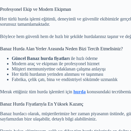
Profesyonel Ekip ve Modern Ekipman
Her türlü hurda işlemi eğitimli, deneyimli ve güvenilir ekibimizle ger
sorunsuz tamamlamaktadır.
Böylece hem güvenli hem de hızlı bir şekilde hurdalarınız taşınır ve değ
Banaz Hurda Alan Yerler Arasında Neden Bizi Tercih Etmelisiniz?
Güncel Banaz hurda fiyatları
ile hızlı ödeme
Modern araç ve ekipman ile profesyonel hizmet
Müşteri memnuniyetine odaklanan çalışma anlayışı
Her türlü hurdanın yerinden alınması ve taşınması
Fabrika, çelik çatı, bina ve endüstriyel sökümde uzmanlık
Merak ettiğiniz tüm hurda işlemleri için
hurda
konusundaki tecrübemizd
Banaz Hurda Fiyatlarıyla En Yüksek Kazanç
Banaz hurdacı olarak, müşterilerimize her zaman piyasanın üstünde, gü
sayfamızdan bize ulaşabilir, detaylı bilgi alabilirsiniz.