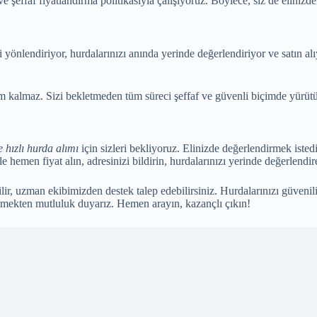
e şeffaf fiyatlandırma politikasıyla çalışıyoruz. Böylece, siz de eliniz
 yönlendiriyor, hurdalarınızı anında yerinde değerlendiriyor ve satın alı
rım kalmaz. Sizi bekletmeden tüm süreci şeffaf ve güvenli biçimde yürüt
e hızlı hurda alımı
için sizleri bekliyoruz. Elinizde değerlendirmek isted
le hemen fiyat alın, adresinizi bildirin, hurdalarınızı yerinde değerlendir
lir, uzman ekibimizden destek talep edebilirsiniz. Hurdalarınızı güveni
rmekten mutluluk duyarız. Hemen arayın, kazançlı çıkın!