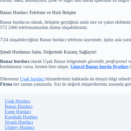
Demir, bakır, alüminyum, çelik ve diğer tüm hurda tiplerinde en doğru v
Banaz Hurdacı Telefonu ve Hızlı İletişim
Banaz hurdacısı olarak, iletişime geçtiğiniz anda size en yakın ekibimizi
572 2466 telefonumuzdan daima ulaşabilirsiniz.
7/24 ulaşabileceğiniz Banaz hurdacı telefonu sayesinde, işiniz asla ya
Şimdi Hurdanızı Satın, Değerinde Kazanç Sağlayın!
Banaz hurdacı
olarak Uşak Banaz bölgesinde
güvenilir, profesyonel v
hurdalarınız varsa, hemen bize ulaşın.
Güncel Banaz hurda fiyatları
i
Dilerseniz
Uşak hurdacı
hizmetlerimiz hakkında da detaylı bilgi edinebi
Firma
her zaman yanınızda. Sizi de değerli müşterilerimiz arasında gö
Uşak Hurdacı
Banaz Hurdacı
Eşme Hurdacı
Karahallı Hurdacı
Sivaslı Hurdacı
Ulubey Hurdacı