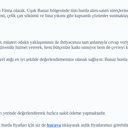
cı Firma olarak, Uşak Banaz bölgesinde tüm hurda alım-satım süreçlerin
sökümü, çelik çatı sökümü ve bina yıkımı gibi kapsamlı çözümler sunm
 müşteri odaklı yaklaşımımız ile ihtiyacınıza tam anlamıyla cevap veriyor
e güvenilir hizmet vererek, hem bütçenize katkı sunuyor hem de çevreyi
el atığı en iyi şekilde değerlendirmemize olanak sağlıyor. Banaz hurda
 yerinde değerlendirerek hızlıca nakit ödeme yapmaktadır.
urda fiyatları için siz de
buraya
tıklayarak anlık fiyatlarımızı görebilir