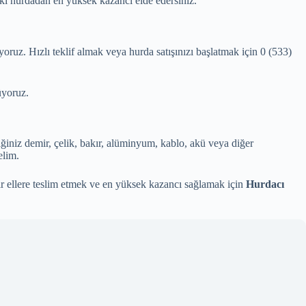
deki hurdadan en yüksek kazancı elde edersiniz.
yoruz. Hızlı teklif almak veya hurda satışınızı başlatmak için 0 (533)
üyoruz.
iğiniz demir, çelik, bakır, alüminyum, kablo, akü veya diğer
elim.
lir ellere teslim etmek ve en yüksek kazancı sağlamak için
Hurdacı