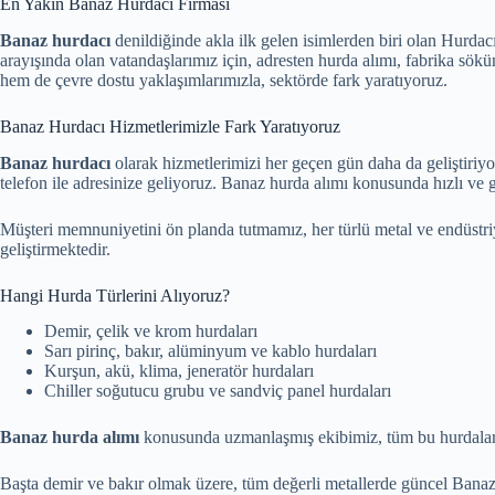
En Yakın Banaz Hurdacı Firması
Banaz hurdacı
denildiğinde akla ilk gelen isimlerden biri olan Hurda
arayışında olan vatandaşlarımız için, adresten hurda alımı, fabrika 
hem de çevre dostu yaklaşımlarımızla, sektörde fark yaratıyoruz.
Banaz Hurdacı Hizmetlerimizle Fark Yaratıyoruz
Banaz hurdacı
olarak hizmetlerimizi her geçen gün daha da geliştiriyor,
telefon ile adresinize geliyoruz. Banaz hurda alımı konusunda hızlı v
Müşteri memnuniyetini ön planda tutmamız, her türlü metal ve endüstriy
geliştirmektedir.
Hangi Hurda Türlerini Alıyoruz?
Demir, çelik ve krom hurdaları
Sarı pirinç, bakır, alüminyum ve kablo hurdaları
Kurşun, akü, klima, jeneratör hurdaları
Chiller soğutucu grubu ve sandviç panel hurdaları
Banaz hurda alımı
konusunda uzmanlaşmış ekibimiz, tüm bu hurdaları
Başta demir ve bakır olmak üzere, tüm değerli metallerde güncel Banaz h