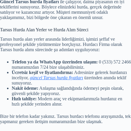
Güncel Tarsus hurda fiyatları
ile çalışıyor, daima piyasanın en iyi
tekliflerini sunuyoruz. Böylece elinizdeki hurda, gerçek değerinde
satılıyor ve kazancınız artıyor. Müşteri memnuniyeti odaklı
yaklaşımımız, bizi bölgede öne çıkaran en önemli unsur.
Tarsus Hurda Alan Yerler ve Hurda Alım Süreci
Tarsus hurda alan yerler arasında liderliğimizi, işimizi şeffaf ve
profesyonel şekilde yürütmemize borçluyuz. Hurdacı Firma olarak
Tarsus hurda alımı sürecinde şu adımları uyguluyoruz:
Telefon ya da WhatsApp üzerinden ulaşım:
0 (533) 572 2466
numaramızdan 7/24 bize ulaşabilirsiniz.
Ücretsiz keşif ve fiyatlandırma:
Adresinize gelerek hurdanızı
inceliyor,
güncel Tarsus hurda fiyatları
üzerinden anında teklif
sunuyoruz.
Nakit ödeme:
Anlaşma sağlandığında ödemeyi peşin olarak,
güvenli şekilde yapıyoruz.
Hızlı tahliye:
Modern araç ve ekipmanlarımızla hurdanız en
hızlı şekilde yerinden alınır.
Bize bir telefon kadar yakınız. Tarsus hurdacı telefonu arayışınızda, tek
yapmanız gereken iletişim numaramızdan bize ulaşmak.