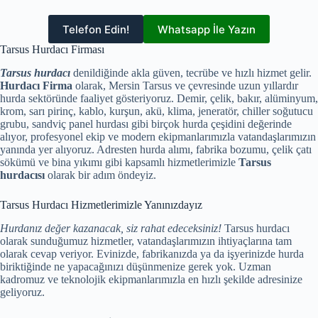
Telefon Edin!
Whatsapp İle Yazın
Tarsus Hurdacı Firması
Tarsus hurdacı
denildiğinde akla güven, tecrübe ve hızlı hizmet gelir.
Hurdacı Firma
olarak, Mersin Tarsus ve çevresinde uzun yıllardır
hurda sektöründe faaliyet gösteriyoruz. Demir, çelik, bakır, alüminyum,
krom, sarı pirinç, kablo, kurşun, akü, klima, jeneratör, chiller soğutucu
grubu, sandviç panel hurdası gibi birçok hurda çeşidini değerinde
alıyor, profesyonel ekip ve modern ekipmanlarımızla vatandaşlarımızın
yanında yer alıyoruz. Adresten hurda alımı, fabrika bozumu, çelik çatı
sökümü ve bina yıkımı gibi kapsamlı hizmetlerimizle
Tarsus
hurdacısı
olarak bir adım öndeyiz.
Tarsus Hurdacı Hizmetlerimizle Yanınızdayız
Hurdanız değer kazanacak, siz rahat edeceksiniz!
Tarsus hurdacı
olarak sunduğumuz hizmetler, vatandaşlarımızın ihtiyaçlarına tam
olarak cevap veriyor. Evinizde, fabrikanızda ya da işyerinizde hurda
biriktiğinde ne yapacağınızı düşünmenize gerek yok. Uzman
kadromuz ve teknolojik ekipmanlarımızla en hızlı şekilde adresinize
geliyoruz.