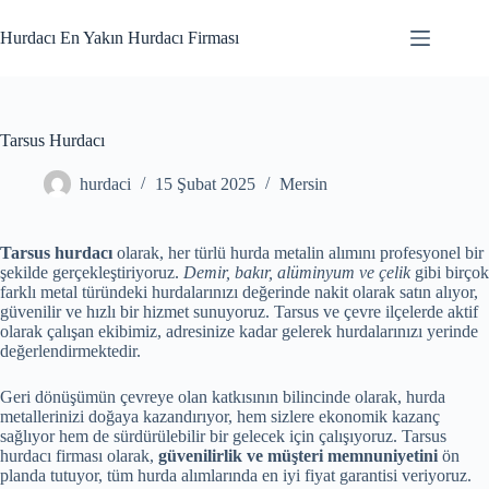
Skip
to
Hurdacı En Yakın Hurdacı Firması
content
Tarsus Hurdacı
hurdaci
15 Şubat 2025
Mersin
Tarsus hurdacı
olarak, her türlü hurda metalin alımını profesyonel bir
şekilde gerçekleştiriyoruz.
Demir, bakır, alüminyum ve çelik
gibi birçok
farklı metal türündeki hurdalarınızı değerinde nakit olarak satın alıyor,
güvenilir ve hızlı bir hizmet sunuyoruz. Tarsus ve çevre ilçelerde aktif
olarak çalışan ekibimiz, adresinize kadar gelerek hurdalarınızı yerinde
değerlendirmektedir.
Geri dönüşümün çevreye olan katkısının bilincinde olarak, hurda
metallerinizi doğaya kazandırıyor, hem sizlere ekonomik kazanç
sağlıyor hem de sürdürülebilir bir gelecek için çalışıyoruz. Tarsus
hurdacı firması olarak,
güvenilirlik ve müşteri memnuniyetini
ön
planda tutuyor, tüm hurda alımlarında en iyi fiyat garantisi veriyoruz.