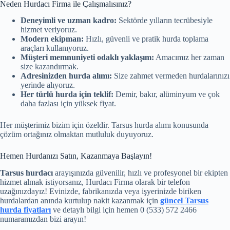
Neden Hurdacı Firma ile Çalışmalısınız?
Deneyimli ve uzman kadro:
Sektörde yılların tecrübesiyle
hizmet veriyoruz.
Modern ekipman:
Hızlı, güvenli ve pratik hurda toplama
araçları kullanıyoruz.
Müşteri memnuniyeti odaklı yaklaşım:
Amacımız her zaman
size kazandırmak.
Adresinizden hurda alımı:
Size zahmet vermeden hurdalarınızı
yerinde alıyoruz.
Her türlü hurda için teklif:
Demir, bakır, alüminyum ve çok
daha fazlası için yüksek fiyat.
Her müşterimiz bizim için özeldir. Tarsus hurda alımı konusunda
çözüm ortağınız olmaktan mutluluk duyuyoruz.
Hemen Hurdanızı Satın, Kazanmaya Başlayın!
Tarsus hurdacı
arayışınızda güvenilir, hızlı ve profesyonel bir ekipten
hizmet almak istiyorsanız, Hurdacı Firma olarak bir telefon
uzağınızdayız! Evinizde, fabrikanızda veya işyerinizde biriken
hurdalardan anında kurtulup nakit kazanmak için
güncel Tarsus
hurda fiyatları
ve detaylı bilgi için hemen 0 (533) 572 2466
numaramızdan bizi arayın!