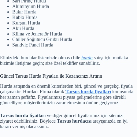
Sarı Pirinç Hurda
Alüminyum Hurda
Bakır Hurda
Kablo Hurda
Kurşun Hurda
Akü Hurda
Klima ve Jeneratör Hurda
Chiller Soğutucu Grubu Hurda
Sandviç Panel Hurda
Elinizdeki hurdalar listemizde olmasa bile
hurda
satışı için mutlaka
bizimle iletişime geçin; size özel teklifler sunabiliriz.
Güncel Tarsus Hurda Fiyatları ile Kazancınızı Artırın
Hurda satışında en önemli kriterlerden biri, güncel ve gerçekçi fiyatla
çalışmaktır. Hurdacı Firma olarak
Tarsus hurda fiyatları
konusunda
her zaman şeffafız. Fiyatlarımızı piyasa gelişmelerine göre sürekli
güncelliyor, müşterilerimizin zarar etmesinin önüne geçiyoruz.
Tarsus hurda fiyatları
ve diğer güncel fiyatlarımız için sitemizi
ziyaret edebilirsiniz. Böylece
Tarsus hurdacısı
arayışınızda en iyi
kararı vermiş olacaksınız.