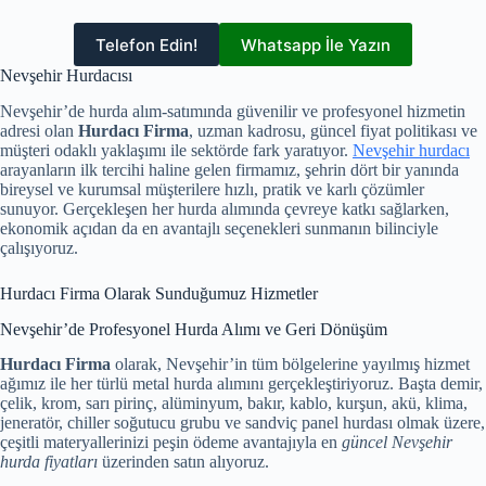
Telefon Edin!
Whatsapp İle Yazın
Nevşehir Hurdacısı
Nevşehir’de hurda alım-satımında güvenilir ve profesyonel hizmetin
adresi olan
Hurdacı Firma
, uzman kadrosu, güncel fiyat politikası ve
müşteri odaklı yaklaşımı ile sektörde fark yaratıyor.
Nevşehir hurdacı
arayanların ilk tercihi haline gelen firmamız, şehrin dört bir yanında
bireysel ve kurumsal müşterilere hızlı, pratik ve karlı çözümler
sunuyor. Gerçekleşen her hurda alımında çevreye katkı sağlarken,
ekonomik açıdan da en avantajlı seçenekleri sunmanın bilinciyle
çalışıyoruz.
Hurdacı Firma Olarak Sunduğumuz Hizmetler
Nevşehir’de Profesyonel Hurda Alımı ve Geri Dönüşüm
Hurdacı Firma
olarak, Nevşehir’in tüm bölgelerine yayılmış hizmet
ağımız ile her türlü metal hurda alımını gerçekleştiriyoruz. Başta demir,
çelik, krom, sarı pirinç, alüminyum, bakır, kablo, kurşun, akü, klima,
jeneratör, chiller soğutucu grubu ve sandviç panel hurdası olmak üzere,
çeşitli materyallerinizi peşin ödeme avantajıyla en
güncel Nevşehir
hurda fiyatları
üzerinden satın alıyoruz.