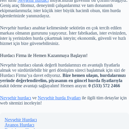
Her türlü
Nevşehir hurdacı
ihtiyacınızda güvenilir bir çözüm ortağıyız.
Geniş araç filomuz, deneyimli çalışanlarımız ve tam donanımlı
ekipmanlarımızla; ister küçük ister büyük hacimli olsun, tüm hurda
işlemlerinizde yanınızdayız.
Nevşehir hurdacı anahtar kelimesinde sektörün en çok tercih edilen
markası olmanın gururunu yaşıyoruz. İster fabrikadan, ister evinizden,
ister iş yerinizden hurda çıkartmak isteyin; ekonomik, güvenli ve hızlı
hizmet için bize güvenebilirsiniz.
Hurdacı Firma ile Hemen Kazanmaya Başlayın!
Nevşehir hurdacı olarak değerli hurdalarınızı en avantajlı fiyatlarla
almak ve sürdürülebilir bir geri dönüşüm süreci başlatmak için sizi de
Hurdacı Firma’ya davet ediyoruz.
Bize hemen ulaşın, hurdalarınızı
yerinde değerlendirelim, piyasanın en güncel hurda fiyatlarıyla
nakit ödeme avantajı sağlayalım! Hemen arayın:
0 (533) 572 2466
Nevşehir hurdacı
ve
Nevşehir hurda fiyatları
ile ilgili tüm detaylar için
web sitemizi inceleyin!
Nevşehir Hurdacı
Avanos Hurdacı