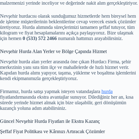
malzemenizi yerinde inceliyor ve değerinde nakit alım gerçekleştiriyor.
Nevşehir hurdacısı olarak sunduğumuz hizmetlerde hem bireysel hem
de işletme müşterilerinin beklentilerine cevap verecek esnek çözümler
üretiyoruz. Hurda alımında süreçlerimizi tamamen şeffaf tutuyor, tüm
kilogram ve fiyat hesaplamalarını açıkça paylaşıyoruz. Bize ulaşmak
için hemen
0 (533) 572 2466
numaralı hattımızı arayabilirsiniz.
Nevşehir Hurda Alan Yerler ve Bölge Çapında Hizmet
Nevşehir hurda alan yerler arasında öne çıkan Hurdacı Firma, şehir
merkezinin yanı sıra tüm ilçe ve mahallelerde de hızlı hizmet verir.
Kapıdan hurda alımı yapıyor, taşıma, yükleme ve boşaltma işlemlerini
kendi ekipmanımızla gerçekleştiriyoruz.
Firmamız, hurda satışı yapmak isteyen vatandaşlara
hurda
fiyatlandırmasında ekstra avantajlar sunuyor. Dilediğiniz her an, kısa
sürede yerinde hizmet almak için bize ulaşabilir, geri dönüşümün
kazançlı yoluna adım atabilirsiniz.
Güncel Nevşehir Hurda Fiyatları ile Ekstra Kazanç
Şeffaf Fiyat Politikası ve Kârınızı Artıracak Çözümler