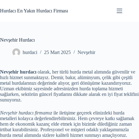
Skip
to
Hurdacı En Yakın Hurdacı Firması
content
Nevşehir Hurdacı
hurdaci
25 Mart 2025
Nevşehir
Nevşehir hurdacı
olarak, her türlü hurda metal alımında güvenilir ve
hızlı hizmet sunmaktayız. Demir, bakır, alüminyum, çelik gibi çeşitli
metal hurdalarınızı değerinde alıyor, geri dönüşüme kazandırıyoruz.
Uzman ekibimiz sayesinde adresinizden hurda toplama hizmeti
sağlarken, sektörün güncel fiyatlarını dikkate alarak en iyi fiyat teklifini
sunuyoruz.
Nevşehir hurdacı firmamız
ile iletişime geçerek elinizdeki hurda
metalleri kolayca değerlendirebilirsiniz. Hem çevreye katkı sağlamak
hem de ekonomik kazanç elde etmek için bizimle dilediğiniz zaman
irtibat kurabilirsiniz. Profesyonel ve müşteri odaklı yaklaşımımızla
hurda metal alımında sizlere kaliteli hizmet sunmayı amaçlıyoruz.