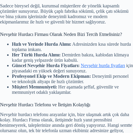
Sadece bireysel değil, kurumsal müşterilere de yönelik kapsamlı
çözümler sunuyoruz. Büyük çaplı fabrika sökümü, çelik çatı sökümü
ve bina yıkımı işlerinizde deneyimli kadromuz ve modern
ekipmanlarımız ile hızlı ve güvenli bir hizmet sağlıyoruz.
Nevşehir Hurdacı Firması Olarak Neden Bizi Tercih Etmelisiniz?
Hızlı ve Yerinde Hurda Alımı:
Adresinizden kısa sürede hurda
toplama imkanı.
Her Türlü Hurda Alımı:
Demirden bakıra, kablodan klimaya
kadar geniş yelpazede ürün kabulü.
Güncel Nevşehir Hurda Fiyatları:
Nevşehir hurda fiyatları
için
piyasadaki en yüksek değeri sunuyoruz.
Profesyonel Ekip ve Modern Ekipman:
Deneyimli personel
ve teknolojik altyapı ile hızlı çözümler.
Müşteri Memnuniyeti:
Her aşamada şeffaf, güvenilir ve
memnuniyet odaklı yaklaşımlar.
Nevşehir Hurdacı Telefonu ve İletişim Kolaylığı
Nevşehir hurdacı telefonu arayanlar için, bize ulaşmak artık çok daha
kolay. Hurdacı Firma olarak, iletişimde hızlı yanıt prensibini
benimseyerek, taleplerinize anında geri dönüş yapıyoruz. Hangi semtte
olursanız olun, tek bir telefonla uzman ekibimiz adresinize geliyor,