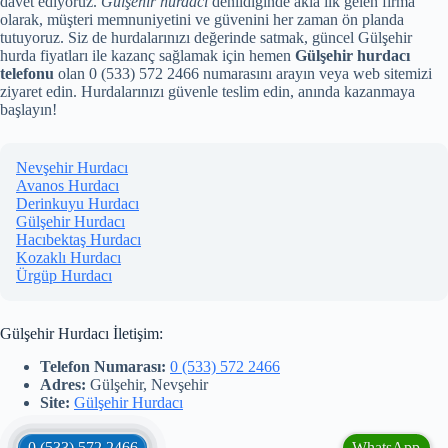
davet ediyoruz.
Gülşehir hurdacı
denildiğinde akla ilk gelen firma
olarak, müşteri memnuniyetini ve güvenini her zaman ön planda
tutuyoruz. Siz de hurdalarınızı değerinde satmak, güncel Gülşehir
hurda fiyatları ile kazanç sağlamak için hemen
Gülşehir hurdacı
telefonu
olan 0 (533) 572 2466 numarasını arayın veya web sitemizi
ziyaret edin. Hurdalarınızı güvenle teslim edin, anında kazanmaya
başlayın!
Nevşehir Hurdacı
Avanos Hurdacı
Derinkuyu Hurdacı
Gülşehir Hurdacı
Hacıbektaş Hurdacı
Kozaklı Hurdacı
Ürgüp Hurdacı
Gülşehir Hurdacı İletişim:
Telefon Numarası:
0 (533) 572 2466
Adres:
Gülşehir, Nevşehir
Site:
Gülşehir Hurdacı
0 (533) 572 2466
WhatsApp