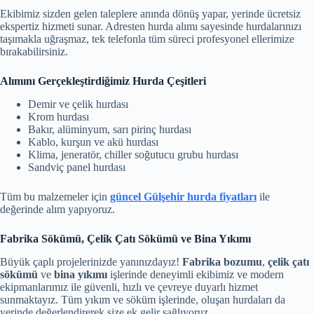
Ekibimiz sizden gelen taleplere anında dönüş yapar, yerinde ücretsiz
ekspertiz hizmeti sunar. Adresten hurda alımı sayesinde hurdalarınızı
taşımakla uğraşmaz, tek telefonla tüm süreci profesyonel ellerimize
bırakabilirsiniz.
Alımını Gerçekleştirdiğimiz Hurda Çeşitleri
Demir ve çelik hurdası
Krom hurdası
Bakır, alüminyum, sarı pirinç hurdası
Kablo, kurşun ve akü hurdası
Klima, jeneratör, chiller soğutucu grubu hurdası
Sandviç panel hurdası
Tüm bu malzemeler için
güncel Gülşehir hurda fiyatları
ile
değerinde alım yapıyoruz.
Fabrika Sökümü, Çelik Çatı Sökümü ve Bina Yıkımı
Büyük çaplı projelerinizde yanınızdayız!
Fabrika bozumu
,
çelik çatı
sökümü
ve
bina yıkımı
işlerinde deneyimli ekibimiz ve modern
ekipmanlarımız ile güvenli, hızlı ve çevreye duyarlı hizmet
sunmaktayız. Tüm yıkım ve söküm işlerinde, oluşan hurdaları da
yerinde değerlendirerek size ek gelir sağlıyoruz.