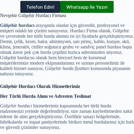
Telefon Edin!
Whatsapp İle Yazın
Nevşehir Gülşehir Hurdacı Firması
Gülşehir hurdacı
arayışında olanlar için güvenilir, profesyonel ve
müşteri odaklı bir çözüm sunuyoruz. Hurdacı Firma olarak, Gülşehir
ve çevresinde her türlü hurda alımını en iyi fiyatlarla gerçekleştiriyoruz.
Demir, çelik, krom, bakır, alüminyum, sarı pirinç, kablo, kurşun, akü,
klima, jeneratör, chiller soğutucu grubu ve sandviç panel hurdası başta
olmak üzere pek çok hurda çeşidini hızlıca adresinizden alıyoruz.
Gülşehir hurdacısı olarak hem bireysel hem de kurumsal
müşterilerimize modern ekipmanlarımız ve uzman personelimiz ile
kaliteli hizmet sunuyor,
Gülşehir hurda fiyatları
konusunda piyasanın
nabzını tutuyoruz.
Gülşehir Hurdacı Olarak Hizmetlerimiz
Her Türlü Hurda Alımı ve Adresten Teslimat
Gülşehir hurdacı
hizmetlerimiz kapsamında her türlü hurda
malzemenizi yerinde değerlendiriyor, size zaman kaybettirmeden nakit
ödeme ile alım gerçekleştiriyoruz. Özellikle sanayi bölgelerinde,
fabrikalarda ve inşaat şantiyelerinde biriken metal hurdalarınız için hızlı
ve güvenli çözümler sunuyoruz.