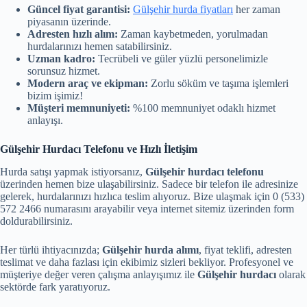
Güncel fiyat garantisi:
Gülşehir hurda fiyatları
her zaman
piyasanın üzerinde.
Adresten hızlı alım:
Zaman kaybetmeden, yorulmadan
hurdalarınızı hemen satabilirsiniz.
Uzman kadro:
Tecrübeli ve güler yüzlü personelimizle
sorunsuz hizmet.
Modern araç ve ekipman:
Zorlu söküm ve taşıma işlemleri
bizim işimiz!
Müşteri memnuniyeti:
%100 memnuniyet odaklı hizmet
anlayışı.
Gülşehir Hurdacı Telefonu ve Hızlı İletişim
Hurda satışı yapmak istiyorsanız,
Gülşehir hurdacı telefonu
üzerinden hemen bize ulaşabilirsiniz. Sadece bir telefon ile adresinize
gelerek, hurdalarınızı hızlıca teslim alıyoruz. Bize ulaşmak için 0 (533)
572 2466 numarasını arayabilir veya internet sitemiz üzerinden form
doldurabilirsiniz.
Her türlü ihtiyacınızda;
Gülşehir hurda alımı
, fiyat teklifi, adresten
teslimat ve daha fazlası için ekibimiz sizleri bekliyor. Profesyonel ve
müşteriye değer veren çalışma anlayışımız ile
Gülşehir hurdacı
olarak
sektörde fark yaratıyoruz.