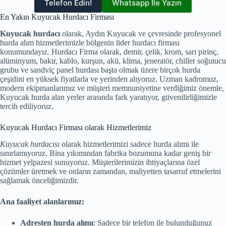
Telefon Edin!
Whatsapp İle Yazın
En Yakın Kuyucak Hurdacı Firması
Kuyucak hurdacı
olarak, Aydın Kuyucak ve çevresinde profesyonel
hurda alım hizmetlerimizle bölgenin lider hurdacı firması
konumundayız. Hurdacı Firma olarak, demir, çelik, krom, sarı pirinç,
alüminyum, bakır, kablo, kurşun, akü, klima, jeneratör, chiller soğutucu
grubu ve sandviç panel hurdası başta olmak üzere birçok hurda
çeşidini en yüksek fiyatlarla ve yerinden alıyoruz. Uzman kadromuz,
modern ekipmanlarımız ve müşteri memnuniyetine verdiğimiz önemle,
Kuyucak hurda alan yerler arasında fark yaratıyor, güvenilirliğimizle
tercih ediliyoruz.
Kuyucak Hurdacı Firması olarak Hizmetlerimiz
Kuyucak hurdacısı
olarak hizmetlerimizi sadece hurda alımı ile
sınırlamıyoruz. Bina yıkımından fabrika bozumuna kadar geniş bir
hizmet yelpazesi sunuyoruz. Müşterilerimizin ihtiyaçlarına özel
çözümler üretmek ve onların zamandan, maliyetten tasarruf etmelerini
sağlamak önceliğimizdir.
Ana faaliyet alanlarımız:
Adresten hurda alımı
: Sadece bir telefon ile bulunduğunuz