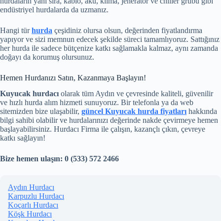
hurdaların yanı sıra, kablo, akü, klima, jeneratör ve chiller grubu gibi
endüstriyel hurdalarda da uzmanız.
Hangi tür
hurda
çeşidiniz olursa olsun, değerinden fiyatlandırma
yapıyor ve sizi memnun edecek şekilde süreci tamamlıyoruz. Sattığınız
her hurda ile sadece bütçenize katkı sağlamakla kalmaz, aynı zamanda
doğayı da korumuş olursunuz.
Hemen Hurdanızı Satın, Kazanmaya Başlayın!
Kuyucak hurdacı
olarak tüm Aydın ve çevresinde kaliteli, güvenilir
ve hızlı hurda alım hizmeti sunuyoruz. Bir telefonla ya da web
sitemizden bize ulaşabilir,
güncel Kuyucak hurda fiyatları
hakkında
bilgi sahibi olabilir ve hurdalarınızı değerinde nakde çevirmeye hemen
başlayabilirsiniz. Hurdacı Firma ile çalışın, kazançlı çıkın, çevreye
katkı sağlayın!
Bize hemen ulaşın: 0 (533) 572 2466
Aydın Hurdacı
Karpuzlu Hurdacı
Koçarlı Hurdacı
Köşk Hurdacı