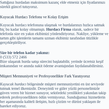
Sattığınız hurdadan maksimum kazanç elde etmeniz için fiyatlarımızı
sürekli güncel tutuyoruz.
Kuyucak Hurdacı Telefonu ve Kolay Erişim
Kuyucak hurdacı telefonuna ulaşmak ve hurdalarınızı hızlıca satmak
hiç bu kadar kolay olmamıştı.
Hurdacı Firma
olarak, sadece bir
telefonla size en yakın ekibimizi yönlendiriyoruz. Nakliye, yükleme ve
tartım gibi işlemlerin tamamı uzman ekibimiz tarafından titizlikle
gerçekleştiriliyor.
Size bir telefon kadar yakınız:
0 (533) 572 2466
Bize ulaşarak hurda satışı sürecini başlatabilir, yerinde ücretsiz keşif
imkanından ve anında nakit ödeme avantajından faydalanabilirsiniz.
Müşteri Memnuniyeti ve Profesyonellikte Fark Yaratıyoruz
Kuyucak hurdacı
bölgesinde müşteri memnuniyetini en üst seviyede
tutmak temel ilkemizdir. Deneyimli ve güler yüzlü personelimizle
güven veren bir hizmet sunuyor, sektördeki yenilikleri yakından takip
ederek profesyonellikten ödün vermiyoruz. Sunduğumuz hizmetlerin
her aşamasında kaliteli iletişim, hızlı çözüm ve dürüst yaklaşım ile
hareket ediyoruz.