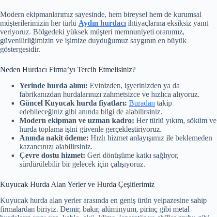
Modern ekipmanlarımız sayesinde, hem bireysel hem de kurumsal
müşterilerimizin her türlü
Aydın hurdacı
ihtiyaçlarına eksiksiz yanıt
veriyoruz. Bölgedeki yüksek müşteri memnuniyeti oranımız,
güvenilirliğimizin ve işimize duyduğumuz saygının en büyük
göstergesidir.
Neden Hurdacı Firma’yı Tercih Etmelisiniz?
Yerinde hurda alımı:
Evinizden, işyerinizden ya da
fabrikanızdan hurdalarınızı zahmetsizce ve hızlıca alıyoruz.
Güncel Kuyucak hurda fiyatları:
Buradan
takip
edebileceğiniz gibi anında bilgi de alabilirsiniz.
Modern ekipman ve uzman kadro:
Her türlü yıkım, söküm ve
hurda toplama işini güvenle gerçekleştiriyoruz.
Anında nakit ödeme:
Hızlı hizmet anlayışımız ile beklemeden
kazancınızı alabilirsiniz.
Çevre dostu hizmet:
Geri dönüşüme katkı sağlıyor,
sürdürülebilir bir gelecek için çalışıyoruz.
Kuyucak Hurda Alan Yerler ve Hurda Çeşitlerimiz
Kuyucak hurda alan yerler arasında en geniş ürün yelpazesine sahip
firmalardan biriyiz. Demir, bakır, alüminyum, pirinç gibi metal