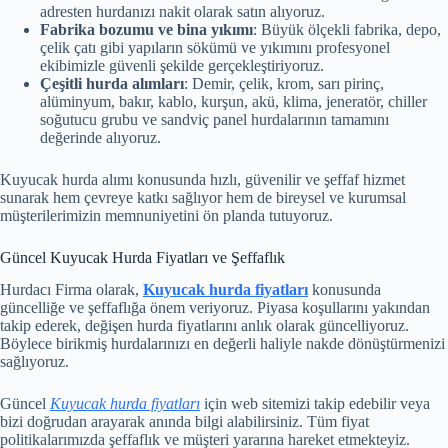
adresten hurdanızı nakit olarak satın alıyoruz.
Fabrika bozumu ve bina yıkımı
: Büyük ölçekli fabrika, depo,
çelik çatı gibi yapıların sökümü ve yıkımını profesyonel
ekibimizle güvenli şekilde gerçekleştiriyoruz.
Çeşitli hurda alımları
: Demir, çelik, krom, sarı pirinç,
alüminyum, bakır, kablo, kurşun, akü, klima, jeneratör, chiller
soğutucu grubu ve sandviç panel hurdalarının tamamını
değerinde alıyoruz.
Kuyucak hurda alımı konusunda hızlı, güvenilir ve şeffaf hizmet
sunarak hem çevreye katkı sağlıyor hem de bireysel ve kurumsal
müşterilerimizin memnuniyetini ön planda tutuyoruz.
Güncel Kuyucak Hurda Fiyatları ve Şeffaflık
Hurdacı Firma olarak,
Kuyucak hurda fiyatları
konusunda
güncelliğe ve şeffaflığa önem veriyoruz. Piyasa koşullarını yakından
takip ederek, değişen hurda fiyatlarını anlık olarak güncelliyoruz.
Böylece birikmiş hurdalarınızı en değerli haliyle nakde dönüştürmenizi
sağlıyoruz.
Güncel
Kuyucak hurda fiyatları
için web sitemizi takip edebilir veya
bizi doğrudan arayarak anında bilgi alabilirsiniz. Tüm fiyat
politikalarımızda şeffaflık ve müşteri yararına hareket etmekteyiz.