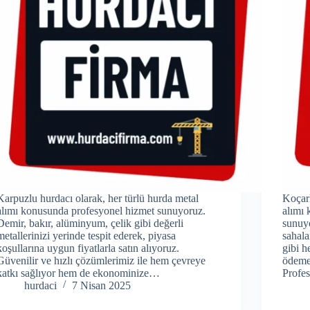
Karpuzlu hurdacı olarak, her türlü hurda metal
Koçarl
alımı konusunda profesyonel hizmet sunuyoruz.
alımı 
Demir, bakır, alüminyum, çelik gibi değerli
sunuyo
metallerinizi yerinde tespit ederek, piyasa
sahala
koşullarına uygun fiyatlarla satın alıyoruz.
gibi h
Güvenilir ve hızlı çözümlerimiz ile hem çevreye
ödemey
katkı sağlıyor hem de ekonominize…
Profe
hurdaci
7 Nisan 2025