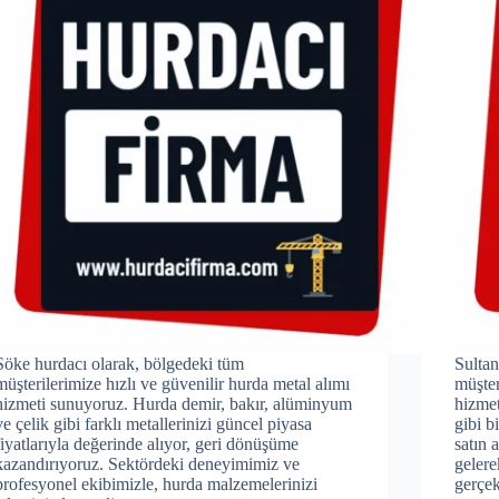
Söke hurdacı olarak, bölgedeki tüm
Sultan
müşterilerimize hızlı ve güvenilir hurda metal alımı
müşter
hizmeti sunuyoruz. Hurda demir, bakır, alüminyum
hizmet
ve çelik gibi farklı metallerinizi güncel piyasa
gibi b
fiyatlarıyla değerinde alıyor, geri dönüşüme
satın 
kazandırıyoruz. Sektördeki deneyimimiz ve
gelere
profesyonel ekibimizle, hurda malzemelerinizi
gerçek