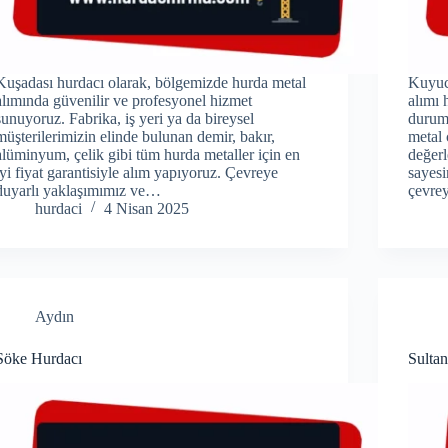
Kuşadası hurdacı olarak, bölgemizde hurda metal
Kuyuc
alımında güvenilir ve profesyonel hizmet
alımı 
sunuyoruz. Fabrika, iş yeri ya da bireysel
durum
müşterilerimizin elinde bulunan demir, bakır,
metal 
alüminyum, çelik gibi tüm hurda metaller için en
değerl
iyi fiyat garantisiyle alım yapıyoruz. Çevreye
sayesi
duyarlı yaklaşımımız ve…
çevrey
hurdaci
4 Nisan 2025
Aydın
Söke Hurdacı
Sultan