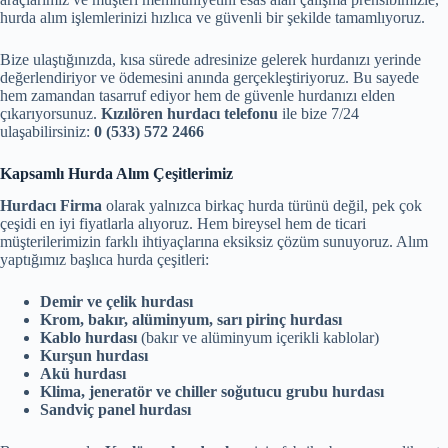
hurda alım işlemlerinizi hızlıca ve güvenli bir şekilde tamamlıyoruz.
Bize ulaştığınızda, kısa sürede adresinize gelerek hurdanızı yerinde
değerlendiriyor ve ödemesini anında gerçekleştiriyoruz. Bu sayede
hem zamandan tasarruf ediyor hem de güvenle hurdanızı elden
çıkarıyorsunuz.
Kızılören hurdacı telefonu
ile bize 7/24
ulaşabilirsiniz:
0 (533) 572 2466
Kapsamlı Hurda Alım Çeşitlerimiz
Hurdacı Firma
olarak yalnızca birkaç hurda türünü değil, pek çok
çeşidi en iyi fiyatlarla alıyoruz. Hem bireysel hem de ticari
müşterilerimizin farklı ihtiyaçlarına eksiksiz çözüm sunuyoruz. Alım
yaptığımız başlıca hurda çeşitleri:
Demir ve çelik hurdası
Krom, bakır, alüminyum, sarı pirinç hurdası
Kablo hurdası
(bakır ve alüminyum içerikli kablolar)
Kurşun hurdası
Akü hurdası
Klima, jeneratör ve chiller soğutucu grubu hurdası
Sandviç panel hurdası