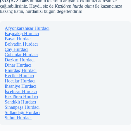
(533) 572 2466
numaralı telefonu arayarak ekibimizi adresinize
çağırabilirsiniz. Haydi, siz de
Kızılören hurda alımı
ile kazancınıza
kazanç katın, hurdanızı bugün değerlendirin!
Afyonkarahisar Hurdacı
Başmakçı Hurdacı
Bayat Hurdacı
Bolvadin Hurdacı
Çay Hurdacı
Çobanlar Hurdacı
Dazkırı Hurdacı
Dinar Hurdacı
Emirdağ Hurdacı
Evciler Hurdacı
Hocalar Hurdacı
İhsaniye Hurdacı
İscehisar Hurdacı
Kızılören Hurdacı
Sandıklı Hurdacı
Sinanpaşa Hurdacı
Sultandağı Hurdacı
Şuhut Hurdacı