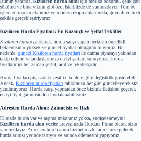
Bunun yanında,
Kızılören hurda alımı
için fabrika bozumu, çelik çatı
sökümü ve bina yıkımı gibi özel işlerinizde de yanınızdayız. Tüm bu
işlemleri uzman ekibimiz ve modern ekipmanlarımızla, güvenli ve hızlı
şekilde gerçekleştiriyoruz.
Kızılören Hurda Fiyatları: En Kazançlı ve Şeffaf Teklifler
Kızılören hurdacısı
olarak, hurda satışı yapan herkesin öncelikli
beklentisinin yüksek ve güncel fiyatlar olduğunu biliyoruz. Bu
nedenle,
güncel Kızılören hurda fiyatları
ile daima piyasayı yakından
takip ediyor, vatandaşlarımıza en iyi şartları sunuyoruz. Hurda
fiyatlarımız her zaman şeffaf, adil ve rekabetçidir.
Hurda fiyatları piyasadaki çeşitli etkenlere göre değişiklik gösterebilir.
Ancak,
Kızılören hurda fiyatları
tablomuzu her gün güncelleyerek sizi
yanıltmıyoruz. Hurda satışı yapmadan önce bizimle iletişime geçerek
en iyi fiyat garantisinden faydalanabilirsiniz.
Adresten Hurda Alımı: Zahmetsiz ve Hızlı
Elinizde hurda var ve taşıma imkanınız yoksa, endişelenmeyin!
Kızılören hurda alan yerler
arayışınızda Hurdacı Firma olarak sizin
yanınızdayız. Adresten hurda alımı hizmetimizle, adresinize gelerek
hurdalarınızı yerinde tartıyor ve anında ödemesini yapıyoruz.