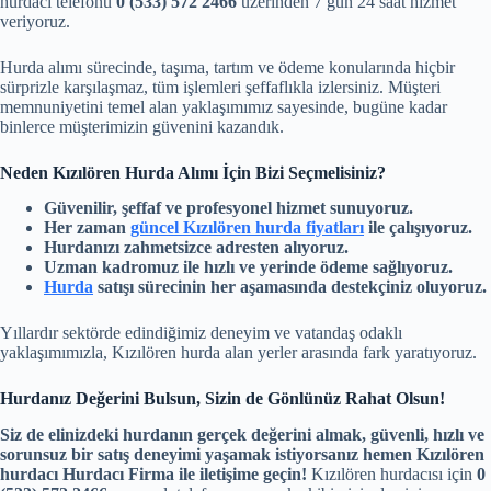
hurdacı telefonu
0 (533) 572 2466
üzerinden 7 gün 24 saat hizmet
veriyoruz.
Hurda alımı sürecinde, taşıma, tartım ve ödeme konularında hiçbir
sürprizle karşılaşmaz, tüm işlemleri şeffaflıkla izlersiniz. Müşteri
memnuniyetini temel alan yaklaşımımız sayesinde, bugüne kadar
binlerce müşterimizin güvenini kazandık.
Neden Kızılören Hurda Alımı İçin Bizi Seçmelisiniz?
Güvenilir, şeffaf ve profesyonel hizmet sunuyoruz.
Her zaman
güncel Kızılören hurda fiyatları
ile çalışıyoruz.
Hurdanızı zahmetsizce adresten alıyoruz.
Uzman kadromuz ile hızlı ve yerinde ödeme sağlıyoruz.
Hurda
satışı sürecinin her aşamasında destekçiniz oluyoruz.
Yıllardır sektörde edindiğimiz deneyim ve vatandaş odaklı
yaklaşımımızla, Kızılören hurda alan yerler arasında fark yaratıyoruz.
Hurdanız Değerini Bulsun, Sizin de Gönlünüz Rahat Olsun!
Siz de elinizdeki hurdanın gerçek değerini almak, güvenli, hızlı ve
sorunsuz bir satış deneyimi yaşamak istiyorsanız hemen
Kızılören
hurdacı
Hurdacı Firma ile iletişime geçin!
Kızılören hurdacısı için
0