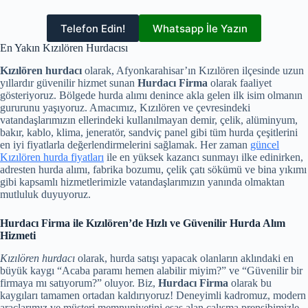
Telefon Edin!
Whatsapp İle Yazın
En Yakın Kızılören Hurdacısı
Kızılören hurdacı
olarak, Afyonkarahisar’ın Kızılören ilçesinde uzun
yıllardır güvenilir hizmet sunan
Hurdacı Firma
olarak faaliyet
gösteriyoruz. Bölgede hurda alımı denince akla gelen ilk isim olmanın
gururunu yaşıyoruz. Amacımız, Kızılören ve çevresindeki
vatandaşlarımızın ellerindeki kullanılmayan demir, çelik, alüminyum,
bakır, kablo, klima, jeneratör, sandviç panel gibi tüm hurda çeşitlerini
en iyi fiyatlarla değerlendirmelerini sağlamak. Her zaman
güncel
Kızılören hurda fiyatları
ile en yüksek kazancı sunmayı ilke edinirken,
adresten hurda alımı, fabrika bozumu, çelik çatı sökümü ve bina yıkımı
gibi kapsamlı hizmetlerimizle vatandaşlarımızın yanında olmaktan
mutluluk duyuyoruz.
Hurdacı Firma ile Kızılören’de Hızlı ve Güvenilir Hurda Alım
Hizmeti
Kızılören hurdacı
olarak, hurda satışı yapacak olanların aklındaki en
büyük kaygı “Acaba paramı hemen alabilir miyim?” ve “Güvenilir bir
firmaya mı satıyorum?” oluyor. Biz,
Hurdacı Firma
olarak bu
kaygıları tamamen ortadan kaldırıyoruz! Deneyimli kadromuz, modern
araçlarımız ve müşteri memnuniyetini esas alan çalışma prensibimizle,