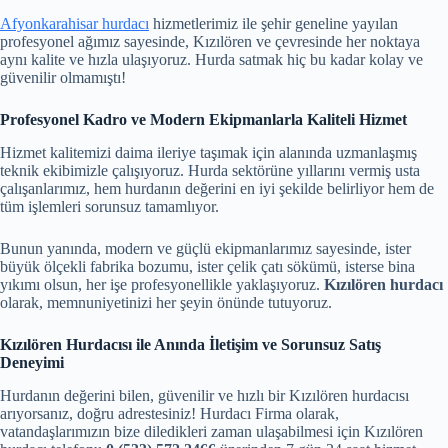
Afyonkarahisar hurdacı
hizmetlerimiz ile şehir geneline yayılan
profesyonel ağımız sayesinde, Kızılören ve çevresinde her noktaya
aynı kalite ve hızla ulaşıyoruz. Hurda satmak hiç bu kadar kolay ve
güvenilir olmamıştı!
Profesyonel Kadro ve Modern Ekipmanlarla Kaliteli Hizmet
Hizmet kalitemizi daima ileriye taşımak için alanında uzmanlaşmış
teknik ekibimizle çalışıyoruz. Hurda sektörüne yıllarını vermiş usta
çalışanlarımız, hem hurdanın değerini en iyi şekilde belirliyor hem de
tüm işlemleri sorunsuz tamamlıyor.
Bunun yanında, modern ve güçlü ekipmanlarımız sayesinde, ister
büyük ölçekli fabrika bozumu, ister çelik çatı sökümü, isterse bina
yıkımı olsun, her işe profesyonellikle yaklaşıyoruz.
Kızılören hurdacı
olarak, memnuniyetinizi her şeyin önünde tutuyoruz.
Kızılören Hurdacısı ile Anında İletişim ve Sorunsuz Satış
Deneyimi
Hurdanın değerini bilen, güvenilir ve hızlı bir Kızılören hurdacısı
arıyorsanız, doğru adrestesiniz! Hurdacı Firma olarak,
vatandaşlarımızın bize diledikleri zaman ulaşabilmesi için Kızılören