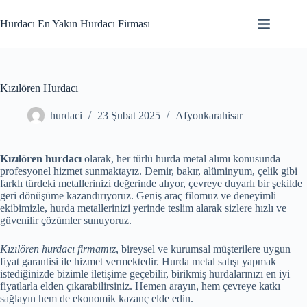
Skip
to
Hurdacı En Yakın Hurdacı Firması
content
Kızılören Hurdacı
hurdaci
23 Şubat 2025
Afyonkarahisar
Kızılören hurdacı
olarak, her türlü hurda metal alımı konusunda
profesyonel hizmet sunmaktayız. Demir, bakır, alüminyum, çelik gibi
farklı türdeki metallerinizi değerinde alıyor, çevreye duyarlı bir şekilde
geri dönüşüme kazandırıyoruz. Geniş araç filomuz ve deneyimli
ekibimizle, hurda metallerinizi yerinde teslim alarak sizlere hızlı ve
güvenilir çözümler sunuyoruz.
Kızılören hurdacı firmamız
, bireysel ve kurumsal müşterilere uygun
fiyat garantisi ile hizmet vermektedir. Hurda metal satışı yapmak
istediğinizde bizimle iletişime geçebilir, birikmiş hurdalarınızı en iyi
fiyatlarla elden çıkarabilirsiniz. Hemen arayın, hem çevreye katkı
sağlayın hem de ekonomik kazanç elde edin.