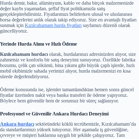
Hurda demir, bakır, alüminyum, kablo ve daha birçok malzemenizde
değer kaybı yaşamadan, şeffaf fiyat politikamızla satış
gerçekleştirebilirsiniz. Fiyatlarımızı belirlerken ulusal ve uluslararası
borsa değerlerini anlık olarak takip ediyoruz. Size en avantajlı fiyatları
sunmak için
Kızılcahamam hurda fiyatları
sayfamızı düzenli olarak
güncelliyoruz.
Yerinde Hurda Alımı ve Hızlı Ödeme
Kızılcahamam hurdacı
olarak, hurdalarınızı adresinizden alıyor, size
zahmetsiz ve konforlu bir satış deneyimi sunuyoruz. Özellikle fabrika
bozumu, çelik çatı sökümü, bina yıkımı gibi büyük çaplı işlerde, hızlı
mobil ekibimizle sahada yerimizi alıyor, hurda malzemenizi en kısa
sürede değerlendiriyoruz.
Ödeme konusunda ise, işlemler tamamlandıktan hemen sonra güncel
fiyatlar üzerinden nakit veya banka transferi ile ödeme yapıyoruz.
Böylece hem güvenilir hem de sorunsuz bir süreç sağlanıyor.
Profesyonel ve Güvenilir Ankara Hurdacı Deneyimi
Ankara hurdacı
sektöründeki köklü tecrübemizle, Kızılcahamam’da
da standartlarımızı yüksek tutuyoruz. Her aşamada iş güvenliğine,
çevreye ve müşteri haklarına saygılı bir şekilde çalışıyoruz. Tam