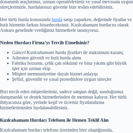
donanımlı araçlarımız, uzman operatörlerimiz ve yasal mevzuata uygun
süreçlerimizle, hurdalarınızı güvenle bize teslim edebilirsiniz.
Her türlü hurda konusunda
hurda
satışı yaparken, değerinde fiyatlar ve
hızlı hizmetin farkını hissedeceksiniz. Kızılcahamam hurdacısı olarak
Ankara genelinde verdiğimiz hizmetlerle tanınıyoruz.
Neden Hurdacı Firma’yı Tercih Etmelisiniz?
Güncel Kızılcahamam hurda fiyatları
ile maksimum kazanç
Adresten güvenli ve hızlı hurda alımı
Fabrika bozumu, çelik çatı sökümü ve bina yıkımı gibi büyük
işler için uzman ekip
Müşteri memnuniyetine dayalı hizmet anlayışı
Şeffaf, güvenilir ve yasal prosedürlere uygun süreçler
Bizi tercih eden müşterilerimiz, sadece satıştan değil, sunduğumuz
danışmanlık ve destek hizmetlerinden de memnun kalıyor. Her türlü
ihtiyacınıza göre, yerinde keşif ve ücretsiz fiyatlandırma
hizmetlerimizden faydalanabilirsiniz.
Kızılcahamam Hurdacı Telefonu ile Hemen Teklif Alın
Kızılcahamam hurdacı telefonu üzerinden bize ulaştığınızda,