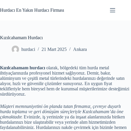
Skip
to
Hurdacı En Yakın Hurdacı Firması
content
Kızılcahamam Hurdacı
hurdaci
21 Mart 2025
Ankara
Kızılcahamam hurdacı
olarak, bölgedeki tüm hurda metal
ihtiyaçlarınızda profesyonel hizmet sağlıyoruz. Demir, bakır,
alüminyum ve çeşitli metal türlerindeki hurdalarınızı değerinde satın
alıyor, hızlı ve güvenilir çözümler sunuyoruz. En uygun fiyat
teklifleriyle hem bireysel hem de kurumsal müşterilerimize desteğimizi
sürdürüyoruz.
Müşteri memnuniyetini ön planda tutan firmamız, çevreye duyarlı
hurda toplama ve geri dönüşüm süreçleriyle Kızılcahamam’da öne
çıkmaktadır.
Evinizde, iş yerinizde ya da inşaat alanlarınızda biriken
hurdalarınızı bize ulaştırabilir veya yerinde alım hizmetimizden
faydalanabilirsiniz. Hurdalarınızı nakde çevirmek için bizimle hemen