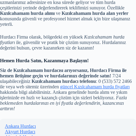
uzmanlarımız adresinize en kısa sürede geliyor ve tüm hurda
çeşitlerinizi yerinde değerlendirerek teklifimizi sunuyor. Özellikle
Kızılcahamam hurda alımı
ve
Kızılcahamam hurda alan yerler
konusunda güvenli ve profesyonel hizmet almak için bize ulaşmanız
yeterli.
Hurdacı Firma olarak, bölgedeki en yüksek
Kızılcahamam hurda
fiyatları
ile, güvenilir ve pratik bir çözüm sunuyoruz. Hurdalarınız
değerini bulsun, çevre kazanırken siz de kazanın!
Hemen Hurda Satın, Kazanmaya Başlayın!
Siz de Kızılcahamam hurdacısı arıyorsanız, Hurdacı Firma ile
hemen iletişime geçin ve hurdalarınızı değerinde satın!
7/24
ulaşabileceğiniz
Kızılcahamam hurdacı telefonu
: 0 (533) 572 2466
ile veya web sitemiz üzerinden
güncel Kızılcahamam hurda fiyatları
hakkında bilgi alabilirsiniz. Ankara genelinde hurda alımı ve yıkım
işlerinizde en hızlı ve kazançlı çözüm için sizleri bekliyoruz.
Fazla
beklemeden hurdalarınızı en iyi fiyatla değerlendirin, kazancınızı
arttırın!
Ankara Hurdacı
Akyurt Hurdacı