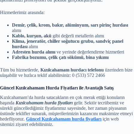
Hizmetlerimiz arasında:
Demir, çelik, krom, bakır, alüminyum, sarı pirinç hurdası
alımı
Kablo, kurşun, akü
gibi değerli metallerin alımı
Klima, jeneratör, chiller soğutucu grubu, sandviç panel
hurdası
alımı
Adresten hurda alımı
ve yerinde değerlendirme hizmetleri
Fabrika bozumu, çelik çatı sökümü, bina yıkımı
Tüm bu hizmetlerde,
Kızılcahamam hurdacı telefonu
üzerinden bize
ulaşabilir ve hızlıca teklif alabilirsiniz: 0 (533) 572 2466
Güncel Kızılcahamam Hurda Fiyatları ile Avantajlı Satış
Kızılcahamam’da hurda satacakların en çok merak ettiği konuların
başında
Kızılcahamam hurda fiyatları
gelir. Sektör tecrübemiz ve
sürekli güncellediğimiz fiyatlarımız sayesinde, her zaman piyasanın
üstünde teklifler sunarak, müşterilerimizin kazancını maksimize etmeyi
hedefliyoruz.
Güncel Kızılcahamam hurda fiyatları
için web
sitemizi ziyaret edebilirsiniz.