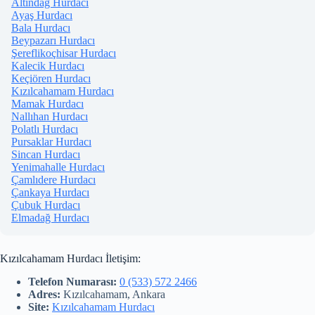
Altındağ Hurdacı
Ayaş Hurdacı
Bala Hurdacı
Beypazarı Hurdacı
Şereflikoçhisar Hurdacı
Kalecik Hurdacı
Keçiören Hurdacı
Kızılcahamam Hurdacı
Mamak Hurdacı
Nallıhan Hurdacı
Polatlı Hurdacı
Pursaklar Hurdacı
Sincan Hurdacı
Yenimahalle Hurdacı
Çamlıdere Hurdacı
Çankaya Hurdacı
Çubuk Hurdacı
Elmadağ Hurdacı
Kızılcahamam Hurdacı İletişim:
Telefon Numarası:
0 (533) 572 2466
Adres:
Kızılcahamam, Ankara
Site:
Kızılcahamam Hurdacı