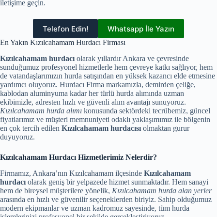
iletişime geçin.
Telefon Edin!
Whatsapp İle Yazın
En Yakın Kızılcahamam Hurdacı Firması
Kızılcahamam hurdacı
olarak yıllardır Ankara ve çevresinde
sunduğumuz profesyonel hizmetlerle hem çevreye katkı sağlıyor, hem
de vatandaşlarımızın hurda satışından en yüksek kazancı elde etmesine
yardımcı oluyoruz. Hurdacı Firma markamızla, demirden çeliğe,
kablodan aluminyuma kadar her türlü hurda alımında uzman
ekibimizle, adresten hızlı ve güvenli alım avantajı sunuyoruz.
Kızılcahamam hurda alımı
konusunda sektördeki tecrübemiz, güncel
fiyatlarımız ve müşteri memnuniyeti odaklı yaklaşımımız ile bölgenin
en çok tercih edilen
Kızılcahamam hurdacısı
olmaktan gurur
duyuyoruz.
Kızılcahamam Hurdacı Hizmetlerimiz Nelerdir?
Firmamız, Ankara’nın Kızılcahamam ilçesinde
Kızılcahamam
hurdacı
olarak geniş bir yelpazede hizmet sunmaktadır. Hem sanayi
hem de bireysel müşterilere yönelik,
Kızılcahamam hurda alan yerler
arasında en hızlı ve güvenilir seçeneklerden biriyiz. Sahip olduğumuz
modern ekipmanlar ve uzman kadromuz sayesinde, tüm hurda
işlemlerinizi profesyonel bir şekilde gerçekleştiriyoruz.