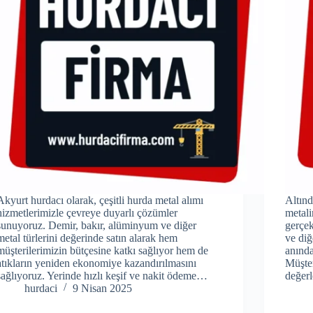
Akyurt hurdacı olarak, çeşitli hurda metal alımı
Altınd
hizmetlerimizle çevreye duyarlı çözümler
metali
sunuyoruz. Demir, bakır, alüminyum ve diğer
gerçek
metal türlerini değerinde satın alarak hem
ve diğ
müşterilerimizin bütçesine katkı sağlıyor hem de
anında
atıkların yeniden ekonomiye kazandırılmasını
Müşter
sağlıyoruz. Yerinde hızlı keşif ve nakit ödeme…
değerl
hurdaci
9 Nisan 2025