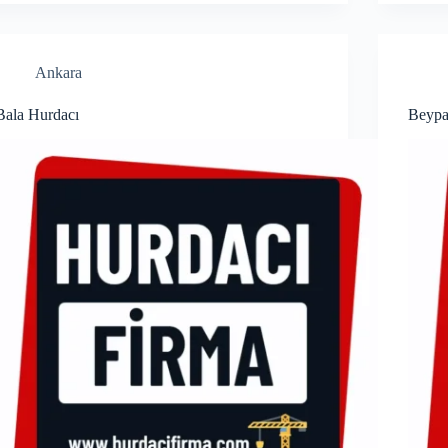
Ankara
Bala Hurdacı
Beypa