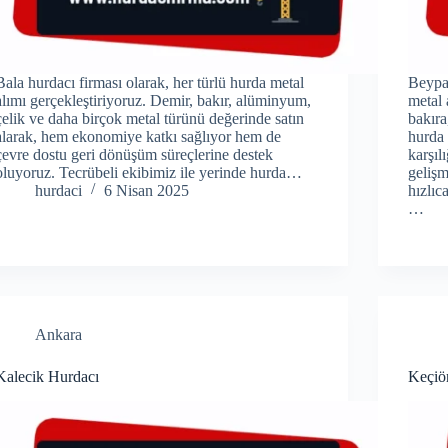
Bala hurdacı firması olarak, her türlü hurda metal
Beypaz
alımı gerçekleştiriyoruz. Demir, bakır, alüminyum,
metal 
çelik ve daha birçok metal türünü değerinde satın
bakır
alarak, hem ekonomiye katkı sağlıyor hem de
hurda 
çevre dostu geri dönüşüm süreçlerine destek
karşıl
oluyoruz. Tecrübeli ekibimiz ile yerinde hurda…
gelişm
hurdaci
6 Nisan 2025
hızlıc
…
Ankara
Kalecik Hurdacı
Keçiö