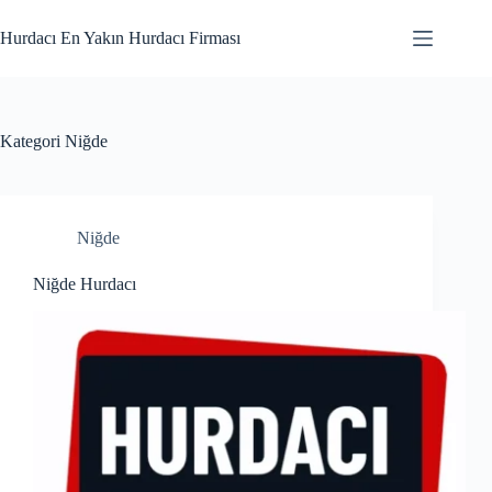
Skip
to
Hurdacı En Yakın Hurdacı Firması
content
Kategori
Niğde
Niğde
Niğde Hurdacı