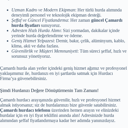
Uzman Kadro ve Modern Ekipman
: Her türlü hurda alımında
deneyimli personel ve teknolojik ekipman desteği.
Şeffaf ve Güncel Fiyatlandırma
: Her zaman
güncel Çamardı
hurda fiyatları
sunuyoruz.
Adresten Hızlı Hurda Alımı
: Sizi yormadan, dakikalar içinde
yerinde hurda değerlendirme ve ödeme.
Geniş Hizmet Yelpazesi
: Demir, bakır, çelik, alüminyum, kablo,
klima, akü ve daha fazlası.
Güvenilirlik ve Müşteri Memnuniyeti
: Tüm süreci şeffaf, hızlı ve
sorunsuz yönetiyoruz.
Çamardı hurda alan yerler içindeki geniş hizmet ağımız ve profesyonel
yaklaşımımız ile, hurdanızı en iyi şartlarda satmak için Hurdacı
Firma’ya güvenebilirsiniz.
Şimdi Hurdanızı Değere Dönüştürmenin Tam Zamanı!
Çamardı hurdacı arayışınızda güvenilir, hızlı ve profesyonel hizmet
almak istiyorsanız; siz de hurdalarınızı bize güvenle satabilirsiniz.
Çamardı hurdacı telefonu
üzerinden hemen arayın ve elinizdeki
hurdalar için en iyi fiyat teklifini anında alın! Adresinizde hurda
alımından şeffaf fiyatlandırmaya kadar her adımda yanınızdayız.