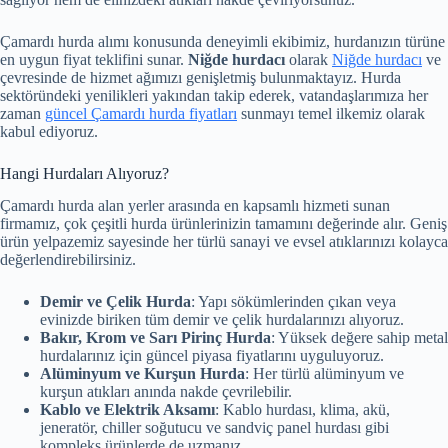
Çamardı hurda alımı konusunda deneyimli ekibimiz, hurdanızın türüne
en uygun fiyat teklifini sunar.
Niğde hurdacı
olarak
Niğde hurdacı
ve
çevresinde de hizmet ağımızı genişletmiş bulunmaktayız. Hurda
sektöründeki yenilikleri yakından takip ederek, vatandaşlarımıza her
zaman
güncel Çamardı hurda fiyatları
sunmayı temel ilkemiz olarak
kabul ediyoruz.
Hangi Hurdaları Alıyoruz?
Çamardı hurda alan yerler arasında en kapsamlı hizmeti sunan
firmamız, çok çeşitli hurda ürünlerinizin tamamını değerinde alır. Geniş
ürün yelpazemiz sayesinde her türlü sanayi ve evsel atıklarınızı kolayca
değerlendirebilirsiniz.
Demir ve Çelik Hurda
: Yapı sökümlerinden çıkan veya
evinizde biriken tüm demir ve çelik hurdalarınızı alıyoruz.
Bakır, Krom ve Sarı Pirinç Hurda
: Yüksek değere sahip metal
hurdalarınız için güncel piyasa fiyatlarını uyguluyoruz.
Alüminyum ve Kurşun Hurda
: Her türlü alüminyum ve
kurşun atıkları anında nakde çevrilebilir.
Kablo ve Elektrik Aksamı
: Kablo hurdası, klima, akü,
jeneratör, chiller soğutucu ve sandviç panel hurdası gibi
kompleks ürünlerde de uzmanız.