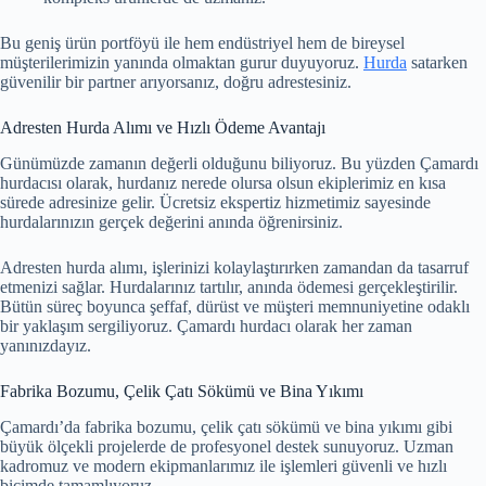
Bu geniş ürün portföyü ile hem endüstriyel hem de bireysel
müşterilerimizin yanında olmaktan gurur duyuyoruz.
Hurda
satarken
güvenilir bir partner arıyorsanız, doğru adrestesiniz.
Adresten Hurda Alımı ve Hızlı Ödeme Avantajı
Günümüzde zamanın değerli olduğunu biliyoruz. Bu yüzden Çamardı
hurdacısı olarak, hurdanız nerede olursa olsun ekiplerimiz en kısa
sürede adresinize gelir. Ücretsiz ekspertiz hizmetimiz sayesinde
hurdalarınızın gerçek değerini anında öğrenirsiniz.
Adresten hurda alımı, işlerinizi kolaylaştırırken zamandan da tasarruf
etmenizi sağlar. Hurdalarınız tartılır, anında ödemesi gerçekleştirilir.
Bütün süreç boyunca şeffaf, dürüst ve müşteri memnuniyetine odaklı
bir yaklaşım sergiliyoruz. Çamardı hurdacı olarak her zaman
yanınızdayız.
Fabrika Bozumu, Çelik Çatı Sökümü ve Bina Yıkımı
Çamardı’da fabrika bozumu, çelik çatı sökümü ve bina yıkımı gibi
büyük ölçekli projelerde de profesyonel destek sunuyoruz. Uzman
kadromuz ve modern ekipmanlarımız ile işlemleri güvenli ve hızlı
biçimde tamamlıyoruz.