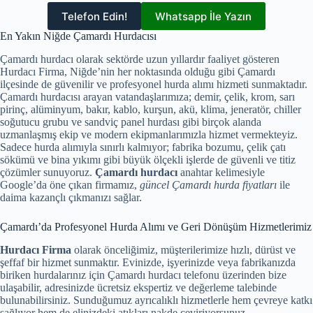
Telefon Edin!
Whatsapp İle Yazın
En Yakın Niğde Çamardı Hurdacısı
Çamardı hurdacı olarak sektörde uzun yıllardır faaliyet gösteren
Hurdacı Firma, Niğde’nin her noktasında olduğu gibi Çamardı
ilçesinde de güvenilir ve profesyonel hurda alımı hizmeti sunmaktadır.
Çamardı hurdacısı arayan vatandaşlarımıza; demir, çelik, krom, sarı
pirinç, alüminyum, bakır, kablo, kurşun, akü, klima, jeneratör, chiller
soğutucu grubu ve sandviç panel hurdası gibi birçok alanda
uzmanlaşmış ekip ve modern ekipmanlarımızla hizmet vermekteyiz.
Sadece hurda alımıyla sınırlı kalmıyor; fabrika bozumu, çelik çatı
sökümü ve bina yıkımı gibi büyük ölçekli işlerde de güvenli ve titiz
çözümler sunuyoruz.
Çamardı hurdacı
anahtar kelimesiyle
Google’da öne çıkan firmamız,
güncel Çamardı hurda fiyatları
ile
daima kazançlı çıkmanızı sağlar.
Çamardı’da Profesyonel Hurda Alımı ve Geri Dönüşüm Hizmetlerimiz
Hurdacı Firma
olarak önceliğimiz, müşterilerimize hızlı, dürüst ve
şeffaf bir hizmet sunmaktır. Evinizde, işyerinizde veya fabrikanızda
biriken hurdalarınız için Çamardı hurdacı telefonu üzerinden bize
ulaşabilir, adresinizde ücretsiz ekspertiz ve değerleme talebinde
bulunabilirsiniz. Sunduğumuz ayrıcalıklı hizmetlerle hem çevreye katkı
sağlıyor hem de elinizdeki atıkları nakde çeviriyorsunuz.