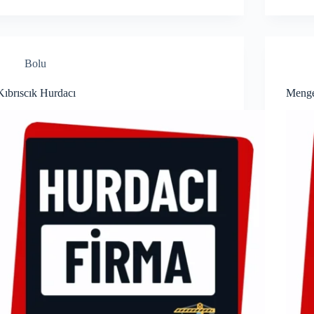
Bolu
Kıbrıscık Hurdacı
Menge