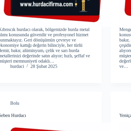
Kıbrıscık hurdacı olarak, bölgemizde hurda metal
Mengen
alımı konusunda güvenilir ve profesyonel hizmet
konus
sunmaktayız. Geri dönüşümün çevreye ve
bakır,
ekonomiye kattığı değerin bilinciyle, her türlü
çeşidi
demir, bakır, alüminyum, çelik ve sarı hurda
alıyor
metallerinizi değerinde satın alıyor; hızlı, şeffaf ve
müşter
müşteri memnuniyeti odaklı…
değer
hurdaci
28 Şubat 2025
ve…
Bolu
Seben Hurdacı
Yeniç