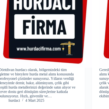
Dörtdivan hurdacı olarak, bölgemizdeki tüm
Gered
işletme ve bireylere hurda metal alımı konusunda
alımı 
profesyonel çözümler sunuyoruz. Yılların verdiği
sunuyo
deneyimle demir, bakır, alüminyum, çelik gibi
çelik 
çeşitli hurda metallerinizi değerinde satın alıyor ve
alarak
çevre dostu geri dönüşüm süreçlerine katkıda
dönüş
bulunuyoruz. Hızlı, güvenilir ve…
ekibi
hurdaci
4 Mart 2025