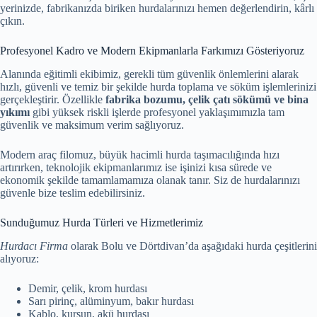
yerinizde, fabrikanızda biriken hurdalarınızı hemen değerlendirin, kârlı
çıkın.
Profesyonel Kadro ve Modern Ekipmanlarla Farkımızı Gösteriyoruz
Alanında eğitimli ekibimiz, gerekli tüm güvenlik önlemlerini alarak
hızlı, güvenli ve temiz bir şekilde hurda toplama ve söküm işlemlerinizi
gerçekleştirir. Özellikle
fabrika bozumu, çelik çatı sökümü ve bina
yıkımı
gibi yüksek riskli işlerde profesyonel yaklaşımımızla tam
güvenlik ve maksimum verim sağlıyoruz.
Modern araç filomuz, büyük hacimli hurda taşımacılığında hızı
artırırken, teknolojik ekipmanlarımız ise işinizi kısa sürede ve
ekonomik şekilde tamamlamamıza olanak tanır. Siz de hurdalarınızı
güvenle bize teslim edebilirsiniz.
Sunduğumuz Hurda Türleri ve Hizmetlerimiz
Hurdacı Firma
olarak Bolu ve Dörtdivan’da aşağıdaki hurda çeşitlerini
alıyoruz:
Demir, çelik, krom hurdası
Sarı pirinç, alüminyum, bakır hurdası
Kablo, kurşun, akü hurdası