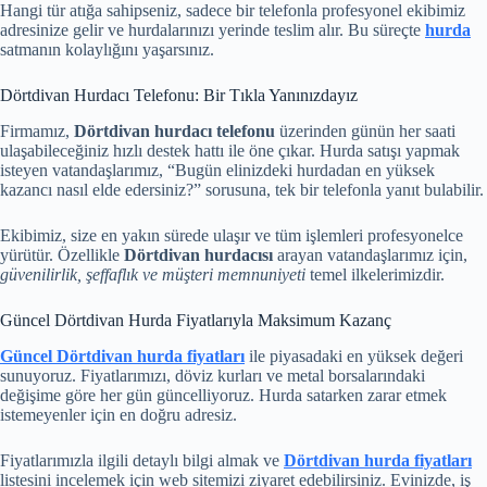
Hangi tür atığa sahipseniz, sadece bir telefonla profesyonel ekibimiz
adresinize gelir ve hurdalarınızı yerinde teslim alır. Bu süreçte
hurda
satmanın kolaylığını yaşarsınız.
Dörtdivan Hurdacı Telefonu: Bir Tıkla Yanınızdayız
Firmamız,
Dörtdivan hurdacı telefonu
üzerinden günün her saati
ulaşabileceğiniz hızlı destek hattı ile öne çıkar. Hurda satışı yapmak
isteyen vatandaşlarımız, “Bugün elinizdeki hurdadan en yüksek
kazancı nasıl elde edersiniz?” sorusuna, tek bir telefonla yanıt bulabilir.
Ekibimiz, size en yakın sürede ulaşır ve tüm işlemleri profesyonelce
yürütür. Özellikle
Dörtdivan hurdacısı
arayan vatandaşlarımız için,
güvenilirlik, şeffaflık ve müşteri memnuniyeti
temel ilkelerimizdir.
Güncel Dörtdivan Hurda Fiyatlarıyla Maksimum Kazanç
Güncel Dörtdivan hurda fiyatları
ile piyasadaki en yüksek değeri
sunuyoruz. Fiyatlarımızı, döviz kurları ve metal borsalarındaki
değişime göre her gün güncelliyoruz. Hurda satarken zarar etmek
istemeyenler için en doğru adresiz.
Fiyatlarımızla ilgili detaylı bilgi almak ve
Dörtdivan hurda fiyatları
listesini incelemek için web sitemizi ziyaret edebilirsiniz. Evinizde, iş