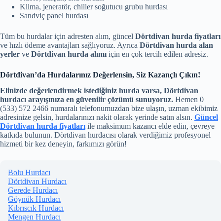
Klima, jeneratör, chiller soğutucu grubu hurdası
Sandviç panel hurdası
Tüm bu hurdalar için adresten alım, güncel
Dörtdivan hurda fiyatları
ve hızlı ödeme avantajları sağlıyoruz. Ayrıca
Dörtdivan hurda alan
yerler
ve
Dörtdivan hurda alımı
için en çok tercih edilen adresiz.
Dörtdivan’da Hurdalarınız Değerlensin, Siz Kazançlı Çıkın!
Elinizde değerlendirmek istediğiniz hurda varsa, Dörtdivan
hurdacı arayışınıza en güvenilir çözümü sunuyoruz.
Hemen 0
(533) 572 2466 numaralı telefonumuzdan bize ulaşın, uzman ekibimiz
adresinize gelsin, hurdalarınızı nakit olarak yerinde satın alsın.
Güncel
Dörtdivan hurda fiyatları
ile maksimum kazancı elde edin, çevreye
katkıda bulunun. Dörtdivan hurdacısı olarak verdiğimiz profesyonel
hizmeti bir kez deneyin, farkımızı görün!
Bolu Hurdacı
Dörtdivan Hurdacı
Gerede Hurdacı
Göynük Hurdacı
Kıbrıscık Hurdacı
Mengen Hurdacı