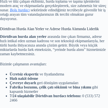
Hızlı ve titiz çalışan ekibimiz, hurda toplama ve taşıma işlemlerini
modern araç ve ekipmanlarla gerçekleştirerek, size zahmetsiz bir süreç
sunar.
Bolu hurdacı
sektöründe edindiğimiz tecrübeyle güvenilir bir iş
ortağı arayan tüm vatandaşlarımızın ilk tercihi olmaktan gurur
duyuyoruz.
Dörtdivan Hurda Alan Yerler ve Adrese Hurda Alımında Liderlik
Dörtdivan hurda alan yerler
arasında öne çıkan firmamız, adrese
hızlı intikal eden uzman kadrosu ve son teknoloji ekipmanlarıyla, her
türlü hurda ihtiyacınıza anında çözüm getirir. Büyük veya küçük
miktarlarda hurda fark etmeksizin, “yerinde hurda alımı” hizmetimizle
zaman kaybetmezsiniz.
Bizimle çalışmanın avantajları:
Ücretsiz ekspertiz
ve fiyatlandırma
Hızlı nakit ödeme
Çevreye duyarlı
geri dönüşüm uygulamaları
Fabrika bozumu, çelik çatı sökümü ve bina yıkımı
gibi
kapsamlı hizmetler
7/24 ulaşılabilir Dörtdivan hurdacı telefonu:
0 (533) 572
2466