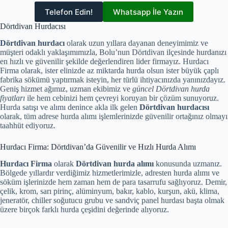
Telefon Edin!
Whatsapp İle Yazın
Dörtdivan Hurdacısı
Dörtdivan hurdacı
olarak uzun yıllara dayanan deneyimimiz ve
müşteri odaklı yaklaşımımızla, Bolu’nun Dörtdivan ilçesinde hurdanızı
en hızlı ve güvenilir şekilde değerlendiren lider firmayız. Hurdacı
Firma olarak, ister elinizde az miktarda hurda olsun ister büyük çaplı
fabrika sökümü yaptırmak isteyin, her türlü ihtiyacınızda yanınızdayız.
Geniş hizmet ağımız, uzman ekibimiz ve
güncel Dörtdivan hurda
fiyatları
ile hem cebinizi hem çevreyi koruyan bir çözüm sunuyoruz.
Hurda satışı ve alımı denince akla ilk gelen
Dörtdivan hurdacısı
olarak, tüm adrese hurda alımı işlemlerinizde güvenilir ortağınız olmayı
taahhüt ediyoruz.
Hurdacı Firma: Dörtdivan’da Güvenilir ve Hızlı Hurda Alımı
Hurdacı Firma
olarak
Dörtdivan hurda alımı
konusunda uzmanız.
Bölgede yıllardır verdiğimiz hizmetlerimizle, adresten hurda alımı ve
söküm işlerinizde hem zaman hem de para tasarrufu sağlıyoruz. Demir,
çelik, krom, sarı pirinç, alüminyum, bakır, kablo, kurşun, akü, klima,
jeneratör, chiller soğutucu grubu ve sandviç panel hurdası başta olmak
üzere birçok farklı hurda çeşidini değerinde alıyoruz.