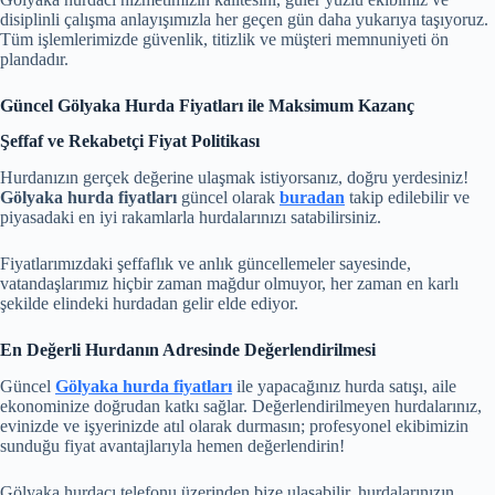
disiplinli çalışma anlayışımızla her geçen gün daha yukarıya taşıyoruz.
Tüm işlemlerimizde güvenlik, titizlik ve müşteri memnuniyeti ön
plandadır.
Güncel Gölyaka Hurda Fiyatları ile Maksimum Kazanç
Şeffaf ve Rekabetçi Fiyat Politikası
Hurdanızın gerçek değerine ulaşmak istiyorsanız, doğru yerdesiniz!
Gölyaka hurda fiyatları
güncel olarak
buradan
takip edilebilir ve
piyasadaki en iyi rakamlarla hurdalarınızı satabilirsiniz.
Fiyatlarımızdaki şeffaflık ve anlık güncellemeler sayesinde,
vatandaşlarımız hiçbir zaman mağdur olmuyor, her zaman en karlı
şekilde elindeki hurdadan gelir elde ediyor.
En Değerli Hurdanın Adresinde Değerlendirilmesi
Güncel
Gölyaka hurda fiyatları
ile yapacağınız hurda satışı, aile
ekonominize doğrudan katkı sağlar. Değerlendirilmeyen hurdalarınız,
evinizde ve işyerinizde atıl olarak durmasın; profesyonel ekibimizin
sunduğu fiyat avantajlarıyla hemen değerlendirin!
Gölyaka hurdacı telefonu üzerinden bize ulaşabilir, hurdalarınızın