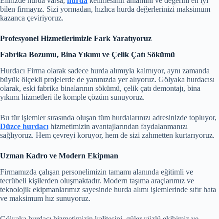
Elinizde hurda varsa,
hurda
kelimesinin anlamını ve değerini en iyi
bilen firmayız. Sizi yormadan, hızlıca hurda değerlerinizi maksimum
kazanca çeviriyoruz.
Profesyonel Hizmetlerimizle Fark Yaratıyoruz
Fabrika Bozumu, Bina Yıkımı ve Çelik Çatı Sökümü
Hurdacı Firma olarak sadece hurda alımıyla kalmıyor, aynı zamanda
büyük ölçekli projelerde de yanınızda yer alıyoruz. Gölyaka hurdacısı
olarak, eski fabrika binalarının sökümü, çelik çatı demontajı, bina
yıkımı hizmetleri ile komple çözüm sunuyoruz.
Bu tür işlemler sırasında oluşan tüm hurdalarınızı adresinizde topluyor,
Düzce hurdacı
hizmetimizin avantajlarından faydalanmanızı
sağlıyoruz. Hem çevreyi koruyor, hem de sizi zahmetten kurtarıyoruz.
Uzman Kadro ve Modern Ekipman
Firmamızda çalışan personelimizin tamamı alanında eğitimli ve
tecrübeli kişilerden oluşmaktadır. Modern taşıma araçlarımız ve
teknolojik ekipmanlarımız sayesinde hurda alımı işlemlerinde sıfır hata
ve maksimum hız sunuyoruz.
Gölyaka hurdacı hizmetimizin kalitesini, güler yüzlü ekibimiz ve