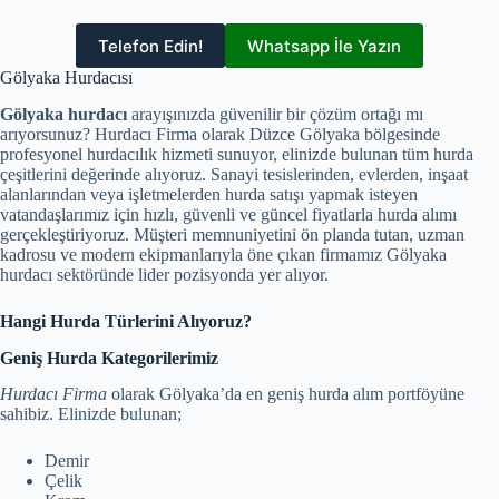
Telefon Edin!
Whatsapp İle Yazın
Gölyaka Hurdacısı
Gölyaka hurdacı
arayışınızda güvenilir bir çözüm ortağı mı
arıyorsunuz? Hurdacı Firma olarak Düzce Gölyaka bölgesinde
profesyonel hurdacılık hizmeti sunuyor, elinizde bulunan tüm hurda
çeşitlerini değerinde alıyoruz. Sanayi tesislerinden, evlerden, inşaat
alanlarından veya işletmelerden hurda satışı yapmak isteyen
vatandaşlarımız için hızlı, güvenli ve güncel fiyatlarla hurda alımı
gerçekleştiriyoruz. Müşteri memnuniyetini ön planda tutan, uzman
kadrosu ve modern ekipmanlarıyla öne çıkan firmamız Gölyaka
hurdacı sektöründe lider pozisyonda yer alıyor.
Hangi Hurda Türlerini Alıyoruz?
Geniş Hurda Kategorilerimiz
Hurdacı Firma
olarak Gölyaka’da en geniş hurda alım portföyüne
sahibiz. Elinizde bulunan;
Demir
Çelik