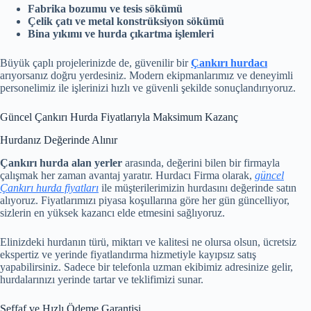
Fabrika bozumu ve tesis sökümü
Çelik çatı ve metal konstrüksiyon sökümü
Bina yıkımı ve hurda çıkartma işlemleri
Büyük çaplı projelerinizde de, güvenilir bir
Çankırı hurdacı
arıyorsanız doğru yerdesiniz. Modern ekipmanlarımız ve deneyimli
personelimiz ile işlerinizi hızlı ve güvenli şekilde sonuçlandırıyoruz.
Güncel Çankırı Hurda Fiyatlarıyla Maksimum Kazanç
Hurdanız Değerinde Alınır
Çankırı hurda alan yerler
arasında, değerini bilen bir firmayla
çalışmak her zaman avantaj yaratır. Hurdacı Firma olarak,
güncel
Çankırı hurda fiyatları
ile müşterilerimizin hurdasını değerinde satın
alıyoruz. Fiyatlarımızı piyasa koşullarına göre her gün güncelliyor,
sizlerin en yüksek kazancı elde etmesini sağlıyoruz.
Elinizdeki hurdanın türü, miktarı ve kalitesi ne olursa olsun, ücretsiz
ekspertiz ve yerinde fiyatlandırma hizmetiyle kayıpsız satış
yapabilirsiniz. Sadece bir telefonla
uzman ekibimiz adresinize gelir,
hurdalarınızı yerinde tartar ve teklifimizi sunar.
Şeffaf ve Hızlı Ödeme Garantisi