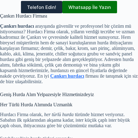
Telefon Edin!
Whatsapp İle Yazın
Çankırı Hurdacı Firması
Çankırı hurdacı
arayışında güvenilir ve profesyonel bir çözüm mü
istiyorsunuz? Hurdacı Firma olarak, yılların verdiği tecrübe ve uzman
kadromuz ile Çankırı ve çevresinde kaliteli hizmet sunuyoruz. Hem
bireysel müşterilerin hem de sanayi kuruluşlarının hurda ihtiyaçlarını
karşılayan firmamız; demir, çelik, bakır, krom, sarı pirinç, alüminyum,
kablo, akü, klima, jeneratör, chiller soğutucu grubu ve sandviç panel
hurdası gibi geniş bir yelpazede alım gerçekleştiriyor. Adresten hurda
alımı, fabrika sökümü, çelik çatı demontajı ve bina yıkımı gibi
kapsamlı hizmetlerimizle, hurdanızı en güncel fiyatlarla değerinde
nakde çeviriyoruz. En iyi
Çankırı hurdacı
firması ile tanışmak için siz
de bize ulaşabilirsiniz.
Geniş Hurda Alım Yelpazesiyle Hizmetinizdeyiz
Her Türlü Hurda Alımında Uzmanlık
Hurdacı Firma olarak,
her türlü hurda
türünde hizmet veriyoruz.
Sabahın ilk ışıklarından akşama kadar, ister küçük çaplı ister büyük
çaplı olsun, ihtiyacınıza göre bir çözümümüz mutlaka var.