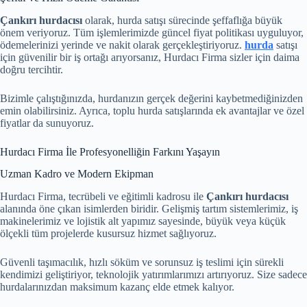
Çankırı hurdacısı
olarak, hurda satışı sürecinde şeffaflığa büyük
önem veriyoruz. Tüm işlemlerimizde güncel fiyat politikası uyguluyor,
ödemelerinizi yerinde ve nakit olarak gerçekleştiriyoruz.
hurda
satışı
için güvenilir bir iş ortağı arıyorsanız, Hurdacı Firma sizler için daima
doğru tercihtir.
Bizimle çalıştığınızda, hurdanızın gerçek değerini kaybetmediğinizden
emin olabilirsiniz. Ayrıca, toplu hurda satışlarında ek avantajlar ve özel
fiyatlar da sunuyoruz.
Hurdacı Firma İle Profesyonelliğin Farkını Yaşayın
Uzman Kadro ve Modern Ekipman
Hurdacı Firma, tecrübeli ve eğitimli kadrosu ile
Çankırı hurdacısı
alanında öne çıkan isimlerden biridir. Gelişmiş tartım sistemlerimiz, iş
makinelerimiz ve lojistik alt yapımız sayesinde, büyük veya küçük
ölçekli tüm projelerde kusursuz hizmet sağlıyoruz.
Güvenli taşımacılık, hızlı söküm ve sorunsuz iş teslimi için sürekli
kendimizi geliştiriyor, teknolojik yatırımlarımızı artırıyoruz. Size sadece
hurdalarınızdan maksimum kazanç elde etmek kalıyor.