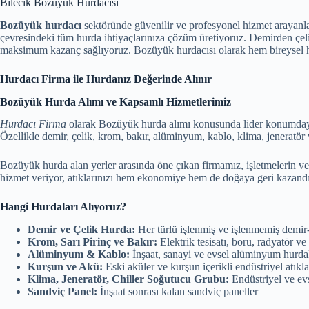
Bilecik Bozüyük Hurdacısı
Bozüyük hurdacı
sektöründe güvenilir ve profesyonel hizmet arayanl
çevresindeki tüm hurda ihtiyaçlarınıza çözüm üretiyoruz. Demirden çeli
maksimum kazanç sağlıyoruz. Bozüyük hurdacısı olarak hem bireysel hem
Hurdacı Firma ile Hurdanız Değerinde Alınır
Bozüyük Hurda Alımı ve Kapsamlı Hizmetlerimiz
Hurdacı Firma
olarak Bozüyük hurda alımı konusunda lider konumda
Özellikle demir, çelik, krom, bakır, alüminyum, kablo, klima, jeneratör v
Bozüyük hurda alan yerler arasında öne çıkan firmamız, işletmelerin ve 
hizmet veriyor, atıklarınızı hem ekonomiye hem de doğaya geri kazandı
Hangi Hurdaları Alıyoruz?
Demir ve Çelik Hurda:
Her türlü işlenmiş ve işlenmemiş demir-ç
Krom, Sarı Pirinç ve Bakır:
Elektrik tesisatı, boru, radyatör ve
Alüminyum & Kablo:
İnşaat, sanayi ve evsel alüminyum hurdalar
Kurşun ve Akü:
Eski aküler ve kurşun içerikli endüstriyel atıkla
Klima, Jeneratör, Chiller Soğutucu Grubu:
Endüstriyel ve evs
Sandviç Panel:
İnşaat sonrası kalan sandviç paneller