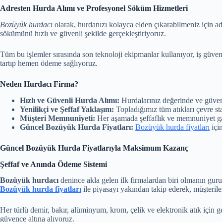
Adresten Hurda Alımı ve Profesyonel Söküm Hizmetleri
Bozüyük hurdacı
olarak, hurdanızı kolayca elden çıkarabilmeniz için ad
sökümünü hızlı ve güvenli şekilde gerçekleştiriyoruz.
Tüm bu işlemler sırasında son teknoloji ekipmanlar kullanıyor, iş güven
tartıp hemen ödeme sağlıyoruz.
Neden Hurdacı Firma?
Hızlı ve Güvenli Hurda Alımı:
Hurdalarınız değerinde ve güvenl
Yenilikçi ve Şeffaf Yaklaşım:
Topladığımız tüm atıkları çevre sta
Müşteri Memnuniyeti:
Her aşamada şeffaflık ve memnuniyet ga
Güncel Bozüyük Hurda Fiyatları:
Bozüyük hurda fiyatları
için
Güncel Bozüyük Hurda Fiyatlarıyla Maksimum Kazanç
Şeffaf ve Anında Ödeme Sistemi
Bozüyük hurdacı
denince akla gelen ilk firmalardan biri olmanın guru
Bozüyük hurda fiyatları
ile piyasayı yakından takip ederek, müşteriler
Her türlü demir, bakır, alüminyum, krom, çelik ve elektronik atık için g
güvence altına alıyoruz.