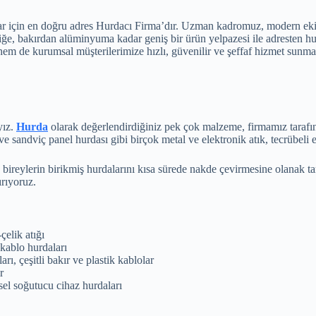
ar için en doğru adres Hurdacı Firma’dır. Uzman kadromuz, modern eki
ğe, bakırdan alüminyuma kadar geniş bir ürün yelpazesi ile adresten hur
 de kurumsal müşterilerimize hızlı, güvenilir ve şeffaf hizmet sunmay
yız.
Hurda
olarak değerlendirdiğiniz pek çok malzeme, firmamız tarafınd
e sandviç panel hurdası gibi birçok metal ve elektronik atık, tecrübeli e
bireylerin birikmiş hurdalarını kısa sürede nakde çevirmesine olanak ta
rıyoruz.
elik atığı
 kablo hurdaları
ı, çeşitli bakır ve plastik kablolar
r
el soğutucu cihaz hurdaları