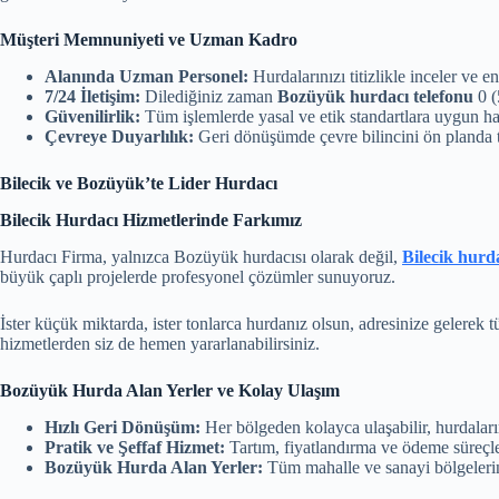
Müşteri Memnuniyeti ve Uzman Kadro
Alanında Uzman Personel:
Hurdalarınızı titizlikle inceler ve en
7/24 İletişim:
Dilediğiniz zaman
Bozüyük hurdacı telefonu
0 (
Güvenilirlik:
Tüm işlemlerde yasal ve etik standartlara uygun ha
Çevreye Duyarlılık:
Geri dönüşümde çevre bilincini ön planda 
Bilecik ve Bozüyük’te Lider Hurdacı
Bilecik Hurdacı Hizmetlerinde Farkımız
Hurdacı Firma, yalnızca Bozüyük hurdacısı olarak değil,
Bilecik hurd
büyük çaplı projelerde profesyonel çözümler sunuyoruz.
İster küçük miktarda, ister tonlarca hurdanız olsun, adresinize gelerek
hizmetlerden siz de hemen yararlanabilirsiniz.
Bozüyük Hurda Alan Yerler ve Kolay Ulaşım
Hızlı Geri Dönüşüm:
Her bölgeden kolayca ulaşabilir, hurdalarını
Pratik ve Şeffaf Hizmet:
Tartım, fiyatlandırma ve ödeme süreçle
Bozüyük Hurda Alan Yerler:
Tüm mahalle ve sanayi bölgelerin