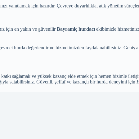
ı yanıtlamak için hazırdır. Çevreye duyarlılıkla, atık yönetim süreçleri
ız için en yakın ve güvenilir
Bayramiç hurdacı
ekibimizle hizmetinizde
 çevreci hurda değerlendirme hizmetimizden faydalanabilirsiniz. Geniş a
katkı sağlamak ve yüksek kazanç elde etmek için hemen bizimle iletiş
ğıyla satabilirsiniz. Güvenli, şeffaf ve kazançlı bir hurda deneyimi için
H