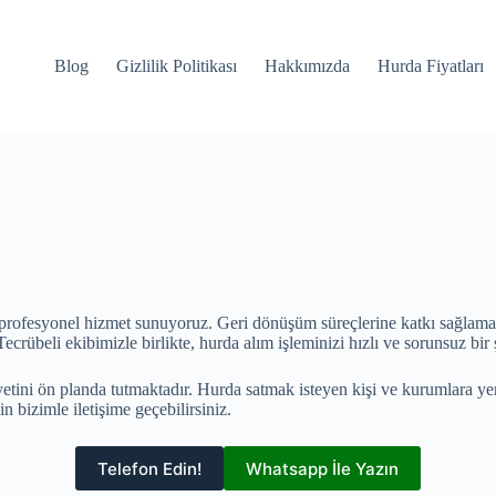
Blog
Gizlilik Politikası
Hakkımızda
Hurda Fiyatları
e profesyonel hizmet sunuyoruz. Geri dönüşüm süreçlerine katkı sağlam
. Tecrübeli ekibimizle birlikte, hurda alım işleminizi hızlı ve sorunsuz bir
ini ön planda tutmaktadır. Hurda satmak isteyen kişi ve kurumlara yeri
n bizimle iletişime geçebilirsiniz.
Telefon Edin!
Whatsapp İle Yazın