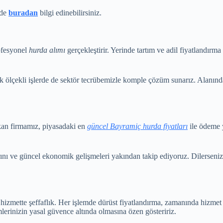
 de
buradan
bilgi edinebilirsiniz.
ofesyonel
hurda alımı
gerçekleştirir. Yerinde tartım ve adil fiyatlandırm
k ölçekli işlerde de sektör tecrübemizle komple çözüm sunarız. Alanın
kan firmamız, piyasadaki en
güncel Bayramiç hurda fiyatları
ile ödeme 
arını ve güncel ekonomik gelişmeleri yakından takip ediyoruz. Dilerseni
hizmette şeffaflık. Her işlemde dürüst fiyatlandırma, zamanında hizmet 
erinizin yasal güvence altında olmasına özen gösteririz.