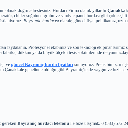
am olarak doğru adrestesiniz. Hurdacı Firma olarak yıllardır
Çanakkale
eneratör, chiller soğutucu grubu ve sandviç panel hurdası gibi çok çeşitl
üstleniyoruz.
Bayramiç hurdacısı
olarak; güncel fiyat politikamız, uz
an faydalanın. Profesyonel ekibimiz ve son teknoloji ekipmanlarımız sa
a fabrika, dükkan ya da büyük ölçekli tesis sökümlerinde de yanınızday
tçi ve
güncel Bayramiç hurda fiyatları
sunuyoruz. Prensibimiz, müşte
üm Çanakkale genelinde olduğu gibi Bayramiç’te de yaygın ve hızlı ser
ız gereken
Bayramiç hurdacı telefonu
ile bize ulaşmak. 0 (533) 572 2