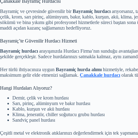
Çanakkale Bayramiç Hurdacısı
Bayramiç ve çevresinde güvenilir bir
Bayramiç hurdacı
arıyorsanız, t
çelik, krom, sarı pirinç, alüminyum, bakır, kablo, kurşun, akü, klima, j
sökümü ve bina yıkımı gibi profesyonel hizmetlerle süreci baştan sona 
maddi açıdan kazanç sağlamanızı hedefliyoruz.
Bayramiç’te Güvenilir Hurdacı Hizmeti
Bayramiç hurdacı
arayışınızda Hurdacı Firma’nın sunduğu avantajlard
şekilde gerçekleşir. Sadece hurdalarınızı satmakla kalmaz, aynı zamand
Her türlü ihtiyacınıza uygun
Bayramiç hurda alımı
hizmetiyle, rekabe
maksimum gelir elde etmenizi sağlamak.
Çanakkale hurdacı
olarak t
Hangi Hurdaları Alıyoruz?
Demir, çelik ve krom hurdası
Sarı, pirinç, alüminyum ve bakır hurdası
Kablo, kurşun ve akü hurdası
Klima, jeneratör, chiller soğutucu grubu hurdası
Sandviç panel hurdası
Çeşitli metal ve elektronik atıklarınızı değerlendirmek için tek yapman