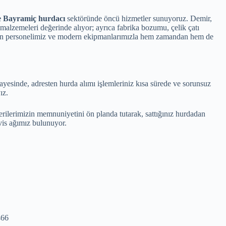
 Bayramiç hurdacı
sektöründe öncü hizmetler sunuyoruz. Demir,
i malzemeleri değerinde alıyor; ayrıca fabrika bozumu, çelik çatı
man personelimiz ve modern ekipmanlarımızla hem zamandan hem de
yesinde, adresten hurda alımı işlemleriniz kısa sürede ve sorunsuz
ız.
rilerimizin memnuniyetini ön planda tutarak, sattığınız hurdadan
vis ağımız bulunuyor.
466