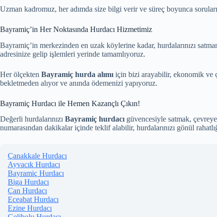
Uzman kadromuz, her adımda size bilgi verir ve süreç boyunca sorularınız
Bayramiç’in Her Noktasında Hurdacı Hizmetimiz
Bayramiç’in merkezinden en uzak köylerine kadar, hurdalarınızı satman
adresinize gelip işlemleri yerinde tamamlıyoruz.
Her ölçekten
Bayramiç hurda alımı
için bizi arayabilir, ekonomik ve
bekletmeden alıyor ve anında ödemenizi yapıyoruz.
Bayramiç Hurdacı ile Hemen Kazançlı Çıkın!
Değerli hurdalarınızı
Bayramiç hurdacı
güvencesiyle satmak, çevreye 
numarasından dakikalar içinde teklif alabilir, hurdalarınızı gönül rahatlı
Çanakkale Hurdacı
Ayvacık Hurdacı
Bayramiç Hurdacı
Biga Hurdacı
Çan Hurdacı
Eceabat Hurdacı
Ezine Hurdacı
Gelibolu Hurdacı