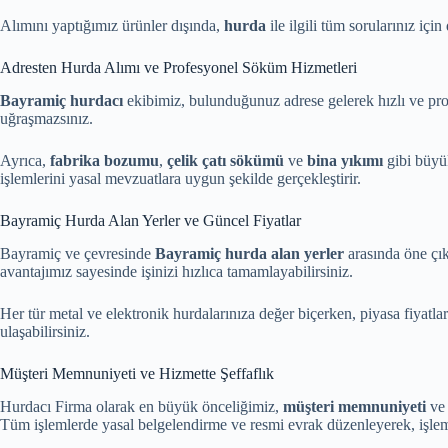
Alımını yaptığımız ürünler dışında,
hurda
ile ilgili tüm sorularınız için
Adresten Hurda Alımı ve Profesyonel Söküm Hizmetleri
Bayramiç hurdacı
ekibimiz, bulunduğunuz adrese gelerek hızlı ve pr
uğraşmazsınız.
Ayrıca,
fabrika bozumu
,
çelik çatı sökümü
ve
bina yıkımı
gibi büyü
işlemlerini yasal mevzuatlara uygun şekilde gerçekleştirir.
Bayramiç Hurda Alan Yerler ve Güncel Fiyatlar
Bayramiç ve çevresinde
Bayramiç hurda alan yerler
arasında öne çı
avantajımız sayesinde işinizi hızlıca tamamlayabilirsiniz.
Her tür metal ve elektronik hurdalarınıza değer biçerken, piyasa fiyatl
ulaşabilirsiniz.
Müşteri Memnuniyeti ve Hizmette Şeffaflık
Hurdacı Firma olarak en büyük önceliğimiz,
müşteri memnuniyeti
ve 
Tüm işlemlerde yasal belgelendirme ve resmi evrak düzenleyerek, işleml