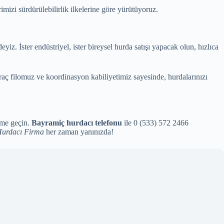
mizi sürdürülebilirlik ilkelerine göre yürütüyoruz.
yiz. İster endüstriyel, ister bireysel hurda satışı yapacak olun, hızlıca
raç filomuz ve koordinasyon kabiliyetimiz sayesinde, hurdalarınızı
ime geçin.
Bayramiç hurdacı telefonu
ile 0 (533) 572 2466
urdacı Firma
her zaman yanınızda!