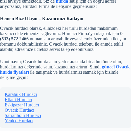
bizi tavsiye etmektedir. Siz de
hurda
satışı için en doğru adresi
arıyorsanız, Hurdacı Firma ile iletişime geçmelisiniz!
Hemen Bize Ulaşın – Kazancınızı Katlayın
Ovacık hurdacı olarak, elinizdeki her türlü hurdadan maksimum
kazancı elde etmenizi sağlıyoruz. Hurdacı Firma’ya ulaşmak için
0
(533) 572 2466
numarasını arayabilir veya sitemiz üzerinden iletişim
formunu doldurabilirsiniz. Ovacık hurdacı telefonu ile anında teklif
alabilir, adresinize ücretsiz servis talep edebilirsiniz.
Unutmayın; Ovacık hurda alan yerler arasında bir adım önde olun,
hurdalarınızı değerinde satın, kazancınızı artırın! Şimdi
güncel Ovacık
hurda fiyatları
ile tanışmak ve hurdalarınızı satmak için bizimle
iletişime geçin!
Karabük Hurdacı
Eflani Hurdacı
Eskipazar Hurdacı
Ovacık Hurdacı
Safranbolu Hurdacı
Yenice Hurdacı