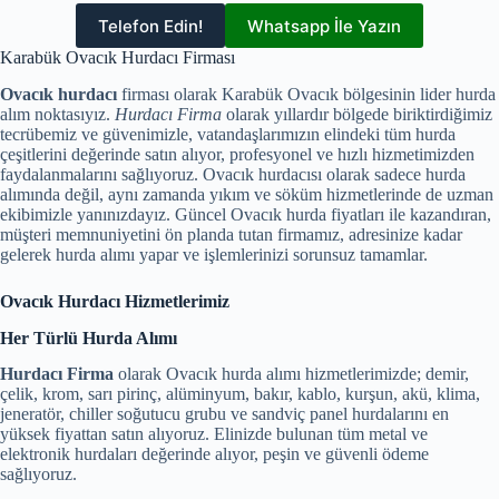
Telefon Edin!
Whatsapp İle Yazın
Karabük Ovacık Hurdacı Firması
Ovacık hurdacı
firması olarak Karabük Ovacık bölgesinin lider hurda
alım noktasıyız.
Hurdacı Firma
olarak yıllardır bölgede biriktirdiğimiz
tecrübemiz ve güvenimizle, vatandaşlarımızın elindeki tüm hurda
çeşitlerini değerinde satın alıyor, profesyonel ve hızlı hizmetimizden
faydalanmalarını sağlıyoruz. Ovacık hurdacısı olarak sadece hurda
alımında değil, aynı zamanda yıkım ve söküm hizmetlerinde de uzman
ekibimizle yanınızdayız. Güncel Ovacık hurda fiyatları ile kazandıran,
müşteri memnuniyetini ön planda tutan firmamız, adresinize kadar
gelerek hurda alımı yapar ve işlemlerinizi sorunsuz tamamlar.
Ovacık Hurdacı Hizmetlerimiz
Her Türlü Hurda Alımı
Hurdacı Firma
olarak Ovacık hurda alımı hizmetlerimizde; demir,
çelik, krom, sarı pirinç, alüminyum, bakır, kablo, kurşun, akü, klima,
jeneratör, chiller soğutucu grubu ve sandviç panel hurdalarını en
yüksek fiyattan satın alıyoruz. Elinizde bulunan tüm metal ve
elektronik hurdaları değerinde alıyor, peşin ve güvenli ödeme
sağlıyoruz.