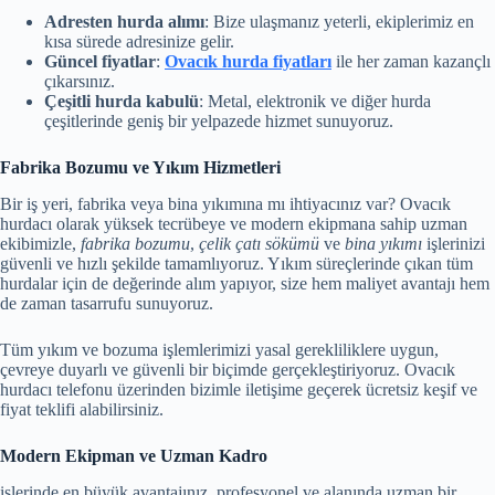
Adresten hurda alımı
: Bize ulaşmanız yeterli, ekiplerimiz en
kısa sürede adresinize gelir.
Güncel fiyatlar
:
Ovacık hurda fiyatları
ile her zaman kazançlı
çıkarsınız.
Çeşitli hurda kabulü
: Metal, elektronik ve diğer hurda
çeşitlerinde geniş bir yelpazede hizmet sunuyoruz.
Fabrika Bozumu ve Yıkım Hizmetleri
Bir iş yeri, fabrika veya bina yıkımına mı ihtiyacınız var? Ovacık
hurdacı olarak yüksek tecrübeye ve modern ekipmana sahip uzman
ekibimizle,
fabrika bozumu
,
çelik çatı sökümü
ve
bina yıkımı
işlerinizi
güvenli ve hızlı şekilde tamamlıyoruz. Yıkım süreçlerinde çıkan tüm
hurdalar için de değerinde alım yapıyor, size hem maliyet avantajı hem
de zaman tasarrufu sunuyoruz.
Tüm yıkım ve bozuma işlemlerimizi yasal gerekliliklere uygun,
çevreye duyarlı ve güvenli bir biçimde gerçekleştiriyoruz. Ovacık
hurdacı telefonu üzerinden bizimle iletişime geçerek ücretsiz keşif ve
fiyat teklifi alabilirsiniz.
Modern Ekipman ve Uzman Kadro
işlerinde en büyük avantajınız, profesyonel ve alanında uzman bir