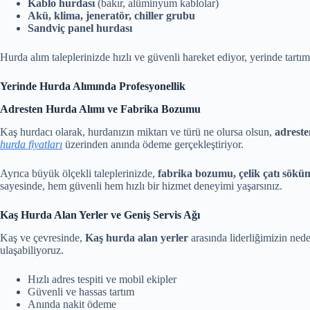
Kablo hurdası
(bakır, alüminyum kablolar)
Akü, klima, jeneratör, chiller grubu
Sandviç panel hurdası
Hurda alım taleplerinizde hızlı ve güvenli hareket ediyor, yerinde tartı
Yerinde Hurda Alımında Profesyonellik
Adresten Hurda Alımı ve Fabrika Bozumu
Kaş hurdacı olarak, hurdanızın miktarı ve türü ne olursa olsun,
adreste
hurda fiyatları
üzerinden anında ödeme gerçekleştiriyor.
Ayrıca büyük ölçekli taleplerinizde,
fabrika bozumu, çelik çatı sökü
sayesinde, hem güvenli hem hızlı bir hizmet deneyimi yaşarsınız.
Kaş Hurda Alan Yerler ve Geniş Servis Ağı
Kaş ve çevresinde,
Kaş hurda alan yerler
arasında liderliğimizin ned
ulaşabiliyoruz.
Hızlı adres tespiti ve mobil ekipler
Güvenli ve hassas tartım
Anında nakit ödeme