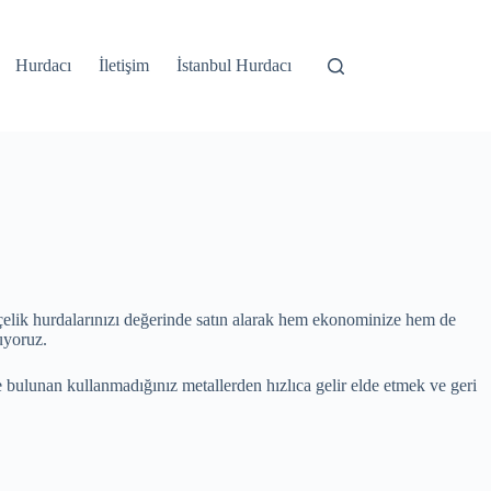
Hurdacı
İletişim
İstanbul Hurdacı
çelik hurdalarınızı değerinde satın alarak hem ekonominize hem de
uyoruz.
e bulunan kullanmadığınız metallerden hızlıca gelir elde etmek ve geri