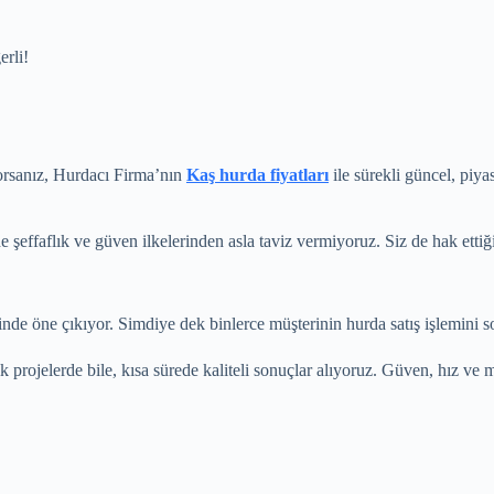
erli!
orsanız, Hurdacı Firma’nın
Kaş hurda fiyatları
ile sürekli güncel, piy
effaflık ve güven ilkelerinden asla taviz vermiyoruz. Siz de hak ettiğin
de öne çıkıyor. Simdiye dek binlerce müşterinin hurda satış işlemini so
 projelerde bile, kısa sürede kaliteli sonuçlar alıyoruz. Güven, hız v