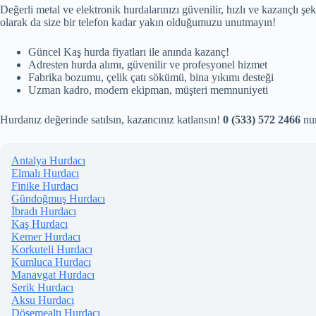
Değerli metal ve elektronik hurdalarınızı güvenilir, hızlı ve kazançlı 
olarak da size bir telefon kadar yakın olduğumuzu unutmayın!
Güncel Kaş hurda fiyatları ile anında kazanç!
Adresten hurda alımı, güvenilir ve profesyonel hizmet
Fabrika bozumu, çelik çatı sökümü, bina yıkımı desteği
Uzman kadro, modern ekipman, müşteri memnuniyeti
Hurdanız değerinde satılsın, kazancınız katlansın!
0 (533) 572 2466
num
Antalya Hurdacı
Elmalı Hurdacı
Finike Hurdacı
Gündoğmuş Hurdacı
İbradı Hurdacı
Kaş Hurdacı
Kemer Hurdacı
Korkuteli Hurdacı
Kumluca Hurdacı
Manavgat Hurdacı
Serik Hurdacı
Aksu Hurdacı
Döşemealtı Hurdacı