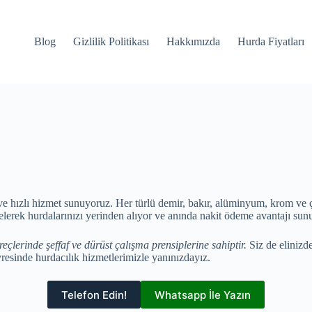
Blog
Gizlilik Politikası
Hakkımızda
Hurda Fiyatları
ve hızlı hizmet sunuyoruz. Her türlü demir, bakır, alüminyum, krom ve 
elerek hurdalarınızı yerinden alıyor ve anında nakit ödeme avantajı sun
çlerinde şeffaf ve dürüst çalışma prensiplerine sahiptir.
Siz de elinizd
resinde hurdacılık hizmetlerimizle yanınızdayız.
Telefon Edin!
Whatsapp İle Yazın