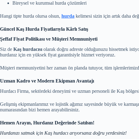
Bireysel ve kurumsal hurda çözümleri
Hangi tipte hurda olursa olsun,
hurda
kelimesi sizin için artık daha değ
Güncel Kaş Hurda Fiyatlarıyla Kârlı Satış
Şeffaf Fiyat Politikası ve Müşteri Memnuniyeti
Siz de
Kaş hurdacısı
olarak doğru adreste olduğunuzu hissetmek istiy
hurdanız için en yüksek fiyat garantisiyle hizmet veriyoruz.
Müşteri memnuniyetini her zaman ön planda tutuyor, tüm işlemlerimizde ş
Uzman Kadro ve Modern Ekipman Avantajı
Hurdacı Firma, sektördeki deneyimi ve uzman personeli ile Kaş bölgesin
Gelişmiş ekipmanlarımız ve lojistik ağımız sayesinde büyük ve karmaşık
numarasından bizi hemen arayabilirsiniz.
Hemen Arayın, Hurdanız Değerinde Satılsın!
Hurdanızı satmak için Kaş hurdacı arıyorsanız doğru yerdesiniz!