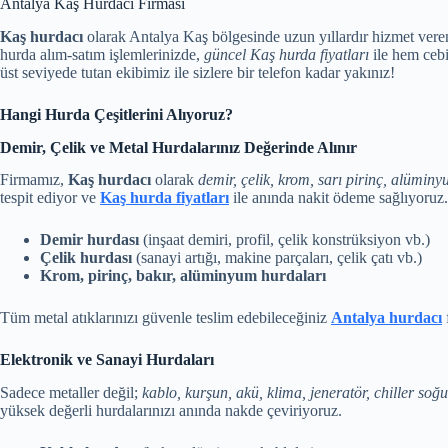
Antalya Kaş Hurdacı Firması
Kaş hurdacı
olarak Antalya Kaş bölgesinde uzun yıllardır hizmet veren
hurda alım-satım işlemlerinizde,
güncel Kaş hurda fiyatları
ile hem cebi
üst seviyede tutan ekibimiz ile sizlere bir telefon kadar yakınız!
Hangi Hurda Çeşitlerini Alıyoruz?
Demir, Çelik ve Metal Hurdalarınız Değerinde Alınır
Firmamız,
Kaş hurdacı
olarak
demir, çelik, krom, sarı pirinç, alüminy
tespit ediyor ve
Kaş hurda fiyatları
ile anında nakit ödeme sağlıyoruz.
Demir hurdası
(inşaat demiri, profil, çelik konstrüksiyon vb.)
Çelik hurdası
(sanayi artığı, makine parçaları, çelik çatı vb.)
Krom, pirinç, bakır, alüminyum hurdaları
Tüm metal atıklarınızı güvenle teslim edebileceğiniz
Antalya hurdacı
Elektronik ve Sanayi Hurdaları
Sadece metaller değil;
kablo, kurşun, akü, klima, jeneratör, chiller so
yüksek değerli hurdalarınızı anında nakde çeviriyoruz.