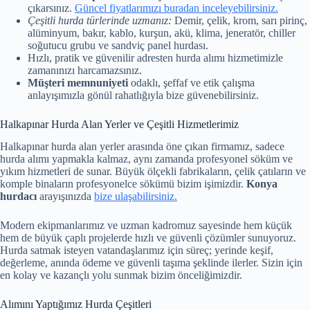
çıkarsınız.
Güncel fiyatlarımızı buradan inceleyebilirsiniz.
Çeşitli hurda türlerinde uzmanız:
Demir, çelik, krom, sarı pirinç,
alüminyum, bakır, kablo, kurşun, akü, klima, jeneratör, chiller
soğutucu grubu ve sandviç panel hurdası.
Hızlı, pratik ve güvenilir adresten hurda alımı hizmetimizle
zamanınızı harcamazsınız.
Müşteri memnuniyeti
odaklı, şeffaf ve etik çalışma
anlayışımızla gönül rahatlığıyla bize güvenebilirsiniz.
Halkapınar Hurda Alan Yerler ve Çeşitli Hizmetlerimiz
Halkapınar hurda alan yerler arasında öne çıkan firmamız, sadece
hurda alımı yapmakla kalmaz, aynı zamanda profesyonel söküm ve
yıkım hizmetleri de sunar. Büyük ölçekli fabrikaların, çelik çatıların ve
komple binaların profesyonelce sökümü bizim işimizdir.
Konya
hurdacı
arayışınızda
bize ulaşabilirsiniz.
Modern ekipmanlarımız ve uzman kadromuz sayesinde hem küçük
hem de büyük çaplı projelerde hızlı ve güvenli çözümler sunuyoruz.
Hurda satmak isteyen vatandaşlarımız için süreç; yerinde keşif,
değerleme, anında ödeme ve güvenli taşıma şeklinde ilerler. Sizin için
en kolay ve kazançlı yolu sunmak bizim önceliğimizdir.
Alımını Yaptığımız Hurda Çeşitleri