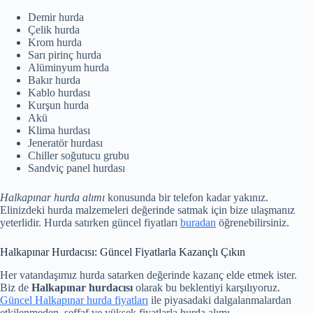
Demir hurda
Çelik hurda
Krom hurda
Sarı pirinç hurda
Alüminyum hurda
Bakır hurda
Kablo hurdası
Kurşun hurda
Akü
Klima hurdası
Jeneratör hurdası
Chiller soğutucu grubu
Sandviç panel hurdası
Halkapınar hurda alımı
konusunda bir telefon kadar yakınız.
Elinizdeki hurda malzemeleri değerinde satmak için bize ulaşmanız
yeterlidir. Hurda satırken güncel fiyatları
buradan
öğrenebilirsiniz.
Halkapınar Hurdacısı: Güncel Fiyatlarla Kazançlı Çıkın
Her vatandaşımız hurda satarken değerinde kazanç elde etmek ister.
Biz de
Halkapınar hurdacısı
olarak bu beklentiyi karşılıyoruz.
Güncel Halkapınar hurda fiyatları
ile piyasadaki dalgalanmalardan
etkilenmeden, şeffaf ve yüksek fiyatlarla hurda alımı