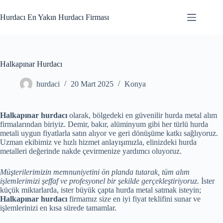
Skip
to
Hurdacı En Yakın Hurdacı Firması
content
Halkapınar Hurdacı
hurdaci
20 Mart 2025
Konya
Halkapınar hurdacı
olarak, bölgedeki en güvenilir hurda metal alım
firmalarından biriyiz. Demir, bakır, alüminyum gibi her türlü hurda
metali uygun fiyatlarla satın alıyor ve geri dönüşüme katkı sağlıyoruz.
Uzman ekibimiz ve hızlı hizmet anlayışımızla, elinizdeki hurda
metalleri değerinde nakde çevirmenize yardımcı oluyoruz.
Müşterilerimizin memnuniyetini ön planda tutarak, tüm alım
işlemlerimizi şeffaf ve profesyonel bir şekilde gerçekleştiriyoruz.
İster
küçük miktarlarda, ister büyük çapta hurda metal satmak isteyin;
Halkapınar hurdacı
firmamız size en iyi fiyat teklifini sunar ve
işlemlerinizi en kısa sürede tamamlar.