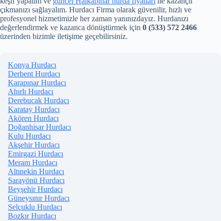
keşif yapalım ve
güncel Halkapınar hurda fiyatları
ile kazançlı
çıkmanızı sağlayalım. Hurdacı Firma olarak güvenilir, hızlı ve
profesyonel hizmetimizle her zaman yanınızdayız. Hurdanızı
değerlendirmek ve kazanca dönüştürmek için
0 (533) 572 2466
üzerinden bizimle iletişime geçebilirsiniz.
Konya Hurdacı
Derbent Hurdacı
Karapınar Hurdacı
Ahırlı Hurdacı
Derebucak Hurdacı
Karatay Hurdacı
Akören Hurdacı
Doğanhisar Hurdacı
Kulu Hurdacı
Akşehir Hurdacı
Emirgazi Hurdacı
Meram Hurdacı
Altınekin Hurdacı
Sarayönü Hurdacı
Beyşehir Hurdacı
Güneysınır Hurdacı
Selçuklu Hurdacı
Bozkır Hurdacı