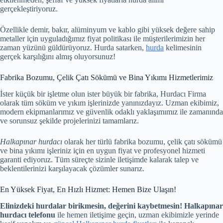
gerçekleştiriyoruz.
Özellikle demir, bakır, alüminyum ve kablo gibi yüksek değere sahip
metaller için uyguladığımız fiyat politikası ile müşterilerimizin her
zaman yüzünü güldürüyoruz. Hurda satarken,
hurda
kelimesinin
gerçek karşılığını almış oluyorsunuz!
Fabrika Bozumu, Çelik Çatı Sökümü ve Bina Yıkımı Hizmetlerimiz
İster küçük bir işletme olun ister büyük bir fabrika, Hurdacı Firma
olarak tüm söküm ve yıkım işlerinizde yanınızdayız. Uzman ekibimiz,
modern ekipmanlarımız ve güvenlik odaklı yaklaşımımız ile zamanında
ve sorunsuz şekilde projelerinizi tamamlarız.
Halkapınar hurdacı
olarak her türlü fabrika bozumu, çelik çatı sökümü
ve bina yıkımı işleriniz için en uygun fiyat ve profesyonel hizmeti
garanti ediyoruz. Tüm süreçte sizinle iletişimde kalarak talep ve
beklentilerinizi karşılayacak çözümler sunarız.
En Yüksek Fiyat, En Hızlı Hizmet: Hemen Bize Ulaşın!
Elinizdeki hurdalar birikmesin, değerini kaybetmesin!
Halkapınar
hurdacı telefonu
ile hemen iletişime geçin, uzman ekibimizle yerinde