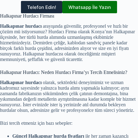
Telefon Edin!
Whatsapp İle Yazın
Halkapınar Hurdacı Firması
Halkapınar hurdacı
arayışında güvenilir, profesyonel ve hızlı bir
çözüm mü istiyorsunuz? Hurdacı Firma olarak Konya’nın Halkapınar
ilçesinde, her türlü hurda alımında uzmanlaşmış ekibimizle
hizmetinizdeyiz. Demirden çeliğe, kablodan sandviç panele kadar
birçok farklı hurda çeşidini, adresinizden alıyor ve size en iyi fiyatı
sunuyoruz. Halkapınar hurdacısı olarak önceliğimiz müşteri
memnuniyeti, şeffaflık ve güvenli ticarettir.
Halkapınar Hurdacı: Neden Hurdacı Firma’yı Tercih Etmelisiniz?
Halkapınar hurdacı
olarak, sektördeki deneyimimiz ve uzman
kadromuz sayesinde yalnızca hurda alımı yapmakla kalmıyor; aynı
zamanda fabrikanızın sökümünden çelik çatının demontajına, bina
yıkımından değerli metallerin ayrıştırılmasına kadar komple bir hizmet
sunuyoruz. İster evinizde ister iş yerinizde atıl durumda bekleyen
hurdalar olsun, adresinize gelir ve profesyonelce tüm süreci yönetiriz.
Bizi tercih etmeniz için bazı sebepler:
Güncel Halkapınar hurda fiyatları
ile her zaman kazançlı