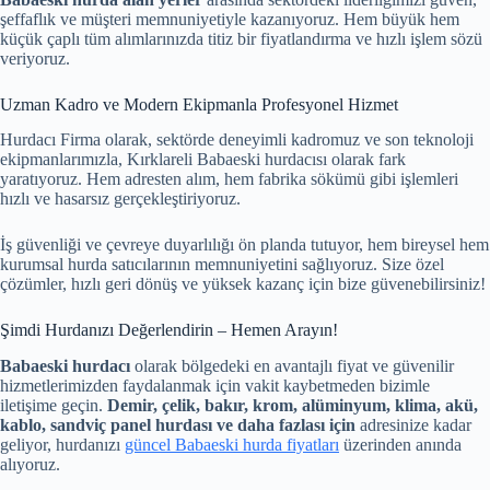
şeffaflık ve müşteri memnuniyetiyle kazanıyoruz. Hem büyük hem
küçük çaplı tüm alımlarınızda titiz bir fiyatlandırma ve hızlı işlem sözü
veriyoruz.
Uzman Kadro ve Modern Ekipmanla Profesyonel Hizmet
Hurdacı Firma olarak, sektörde deneyimli kadromuz ve son teknoloji
ekipmanlarımızla, Kırklareli Babaeski hurdacısı olarak fark
yaratıyoruz. Hem adresten alım, hem fabrika sökümü gibi işlemleri
hızlı ve hasarsız gerçekleştiriyoruz.
İş güvenliği ve çevreye duyarlılığı ön planda tutuyor, hem bireysel hem
kurumsal hurda satıcılarının memnuniyetini sağlıyoruz. Size özel
çözümler, hızlı geri dönüş ve yüksek kazanç için bize güvenebilirsiniz!
Şimdi Hurdanızı Değerlendirin – Hemen Arayın!
Babaeski hurdacı
olarak bölgedeki en avantajlı fiyat ve güvenilir
hizmetlerimizden faydalanmak için vakit kaybetmeden bizimle
iletişime geçin.
Demir, çelik, bakır, krom, alüminyum, klima, akü,
kablo, sandviç panel hurdası ve daha fazlası için
adresinize kadar
geliyor, hurdanızı
güncel Babaeski hurda fiyatları
üzerinden anında
alıyoruz.