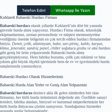
Telefon Edin!
Whatsapp İle Yazın
Kırklareli Babaeski Hurdacı Firması
Babaeski hurdacı
olarak yıllardır Kırklareli’nin dört bir yanında
güvenle hurda alımı yapıyoruz. Hurdacı Firma olarak, teknolojik
ekipmanlarımız, uzman personelimiz ve müşteri memnuniyetine
verdiğimiz önemle bölgenin en çok tercih edilen hurdacı firmalarından
biriyiz.
Demir, çelik, alüminyum, bakır, sarı pirinç, kablo, kurşun,
klima, jeneratör, sandviç panel, chiller soğutucu grubu ve akü hurdası
gibi geniş bir ürün yelpazesinde Babaeski hurda alımı
gerçekleştiriyoruz. Hem fabrika bozumu, çelik çatı sökümü ve bina
yıkımı gibi büyük ölçekli işlerinizde hem de ev ve işyerinizdeki hurda
satışlarınızda yanınızdayız.
Babaeski Hurdacı Olarak Hizmetlerimiz
Babaeski Hurda Alan Yerler ve Geniş Alım Yelpazemiz
Babaeski hurdacısı
denince akla ilk gelen isimlerden biri olan
firmamız, her türlü hurda ürününüzü değerinde alır. Özellikle sanayi
tesisleri, fabrika alanları, bireysel ve kurumsal müşterilerimizin her
türlü hurda ihtiyacına çözüm sunuyoruz. Sunduğumuz hizmetler
arasında şunlar bulunmaktadır: