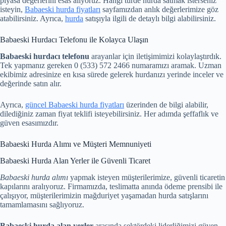
piyasa değerlerini esas alıyoruz. Hangi türde hurda satmak isterseniz
isteyin,
Babaeski hurda fiyatları
sayfamızdan anlık değerlerimize göz
atabilirsiniz. Ayrıca,
hurda
satışıyla ilgili de detaylı bilgi alabilirsiniz.
Babaeski Hurdacı Telefonu ile Kolayca Ulaşın
Babaeski hurdacı telefonu
arayanlar için iletişimimizi kolaylaştırdık.
Tek yapmanız gereken 0 (533) 572 2466 numaramızı aramak. Uzman
ekibimiz adresinize en kısa sürede gelerek hurdanızı yerinde inceler ve
değerinde satın alır.
Ayrıca,
güncel Babaeski hurda fiyatları
üzerinden de bilgi alabilir,
dilediğiniz zaman fiyat teklifi isteyebilirsiniz. Her adımda şeffaflık ve
güven esasımızdır.
Babaeski Hurda Alımı ve Müşteri Memnuniyeti
Babaeski Hurda Alan Yerler ile Güvenli Ticaret
Babaeski hurda alımı
yapmak isteyen müşterilerimize, güvenli ticaretin
kapılarını aralıyoruz. Firmamızda, teslimatta anında ödeme prensibi ile
çalışıyor, müşterilerimizin mağduriyet yaşamadan hurda satışlarını
tamamlamasını sağlıyoruz.
Babaeski hurda alan yerler
arasında sektördeki liderliğimizi güven,