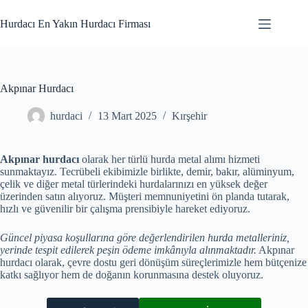
Skip
to
Hurdacı En Yakın Hurdacı Firması
content
Akpınar Hurdacı
hurdaci
13 Mart 2025
Kırşehir
Akpınar hurdacı
olarak her türlü hurda metal alımı hizmeti
sunmaktayız. Tecrübeli ekibimizle birlikte, demir, bakır, alüminyum,
çelik ve diğer metal türlerindeki hurdalarınızı en yüksek değer
üzerinden satın alıyoruz. Müşteri memnuniyetini ön planda tutarak,
hızlı ve güvenilir bir çalışma prensibiyle hareket ediyoruz.
Güncel piyasa koşullarına göre değerlendirilen hurda metalleriniz,
yerinde tespit edilerek peşin ödeme imkânıyla alınmaktadır.
Akpınar
hurdacı olarak, çevre dostu geri dönüşüm süreçlerimizle hem bütçenize
katkı sağlıyor hem de doğanın korunmasına destek oluyoruz.