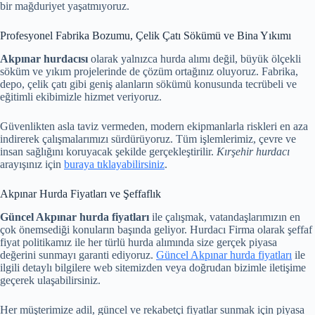
bir mağduriyet yaşatmıyoruz.
Profesyonel Fabrika Bozumu, Çelik Çatı Sökümü ve Bina Yıkımı
Akpınar hurdacısı
olarak yalnızca hurda alımı değil, büyük ölçekli
söküm ve yıkım projelerinde de çözüm ortağınız oluyoruz. Fabrika,
depo, çelik çatı gibi geniş alanların sökümü konusunda tecrübeli ve
eğitimli ekibimizle hizmet veriyoruz.
Güvenlikten asla taviz vermeden, modern ekipmanlarla riskleri en aza
indirerek çalışmalarımızı sürdürüyoruz. Tüm işlemlerimiz, çevre ve
insan sağlığını koruyacak şekilde gerçekleştirilir.
Kırşehir hurdacı
arayışınız için
buraya tıklayabilirsiniz
.
Akpınar Hurda Fiyatları ve Şeffaflık
Güncel Akpınar hurda fiyatları
ile çalışmak, vatandaşlarımızın en
çok önemsediği konuların başında geliyor. Hurdacı Firma olarak şeffaf
fiyat politikamız ile her türlü hurda alımında size gerçek piyasa
değerini sunmayı garanti ediyoruz.
Güncel Akpınar hurda fiyatları
ile
ilgili detaylı bilgilere web sitemizden veya doğrudan bizimle iletişime
geçerek ulaşabilirsiniz.
Her müşterimize adil, güncel ve rekabetçi fiyatlar sunmak için piyasa