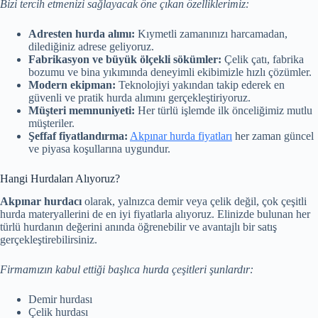
Bizi tercih etmenizi sağlayacak öne çıkan özelliklerimiz:
Adresten hurda alımı:
Kıymetli zamanınızı harcamadan,
dilediğiniz adrese geliyoruz.
Fabrikasyon ve büyük ölçekli sökümler:
Çelik çatı, fabrika
bozumu ve bina yıkımında deneyimli ekibimizle hızlı çözümler.
Modern ekipman:
Teknolojiyi yakından takip ederek en
güvenli ve pratik hurda alımını gerçekleştiriyoruz.
Müşteri memnuniyeti:
Her türlü işlemde ilk önceliğimiz mutlu
müşteriler.
Şeffaf fiyatlandırma:
Akpınar hurda fiyatları
her zaman güncel
ve piyasa koşullarına uygundur.
Hangi Hurdaları Alıyoruz?
Akpınar hurdacı
olarak, yalnızca demir veya çelik değil, çok çeşitli
hurda materyallerini de en iyi fiyatlarla alıyoruz. Elinizde bulunan her
türlü hurdanın değerini anında öğrenebilir ve avantajlı bir satış
gerçekleştirebilirsiniz.
Firmamızın kabul ettiği başlıca hurda çeşitleri şunlardır:
Demir hurdası
Çelik hurdası