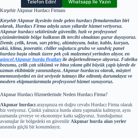
Telefon Edin!
Whatsapp İle Yazın
Kırşehir Akpınar Hurdacı Firması
Kırşehir Akpınar ilçesinin önde gelen hurdacı firmalarından biri
olarak, Hurdacı Firma adıyla uzun yıllardır hizmet veriyoruz.
Akpınar hurdacı sektöründe güvenilir, hızlı ve profesyonel
çözümlerimizle bölge halkının ilk tercihi olmaktan gurur duyuyoruz.
Demir, çelik, krom, sarı pirinç, alüminyum, bakır, kablo, kurşun,
akü, klima, jeneratör, chiller soğutucu grubu ve sandviç panel
hurdası başta olmak üzere pek çok malzemeyi yerinden alıyor, en
güncel Akpınar hurda fiyatları
ile değerlendirmeye alıyoruz. Fabrika
bozumu, çelik çatı sökümü ve bina yıkımı gibi büyük çaplı işlerde de
uzman ekibimizle yanınızdayız. Akpınar hurdacısı olarak, müşteri
memnuniyetini en üst seviyede tutmayı ilke edinmiş durumdayız ve
modern ekipmanlarımızla profesyonel hizmet sunuyoruz.
Akpınar Hurdacı Hizmetlerinde Neden Hurdacı Firma?
Akpınar hurdacı
arayışınıza en doğru cevabı Hurdacı Firma olarak
biz veriyoruz. Çünkü yalnızca hurda alımı yapmakla kalmıyor, aynı
zamanda çevreye ve ekonomiye katkı sağlıyoruz. Sunduğumuz
avantajlar ile bölgedeki en güvenilir
Akpınar hurda alan yerler
arasında güçlü bir konumdayız.