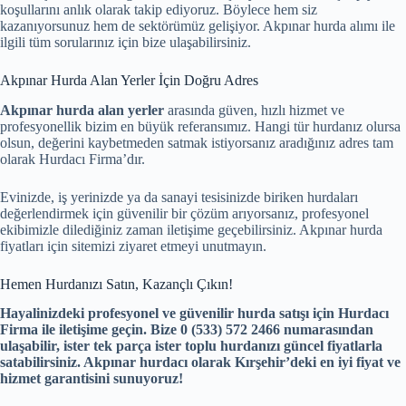
koşullarını anlık olarak takip ediyoruz. Böylece hem siz
kazanıyorsunuz hem de sektörümüz gelişiyor. Akpınar hurda alımı ile
ilgili tüm sorularınız için bize ulaşabilirsiniz.
Akpınar Hurda Alan Yerler İçin Doğru Adres
Akpınar hurda alan yerler
arasında güven, hızlı hizmet ve
profesyonellik bizim en büyük referansımız. Hangi tür hurdanız olursa
olsun, değerini kaybetmeden satmak istiyorsanız aradığınız adres tam
olarak Hurdacı Firma’dır.
Evinizde, iş yerinizde ya da sanayi tesisinizde biriken hurdaları
değerlendirmek için güvenilir bir çözüm arıyorsanız, profesyonel
ekibimizle dilediğiniz zaman iletişime geçebilirsiniz. Akpınar hurda
fiyatları için sitemizi ziyaret etmeyi unutmayın.
Hemen Hurdanızı Satın, Kazançlı Çıkın!
Hayalinizdeki profesyonel ve güvenilir hurda satışı için Hurdacı
Firma ile iletişime geçin. Bize
0 (533) 572 2466
numarasından
ulaşabilir, ister tek parça ister toplu hurdanızı güncel fiyatlarla
satabilirsiniz. Akpınar hurdacı olarak Kırşehir’deki en iyi fiyat ve
hizmet garantisini sunuyoruz!