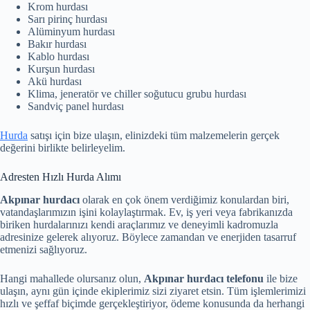
Krom hurdası
Sarı pirinç hurdası
Alüminyum hurdası
Bakır hurdası
Kablo hurdası
Kurşun hurdası
Akü hurdası
Klima, jeneratör ve chiller soğutucu grubu hurdası
Sandviç panel hurdası
Hurda
satışı için bize ulaşın, elinizdeki tüm malzemelerin gerçek
değerini birlikte belirleyelim.
Adresten Hızlı Hurda Alımı
Akpınar hurdacı
olarak en çok önem verdiğimiz konulardan biri,
vatandaşlarımızın işini kolaylaştırmak. Ev, iş yeri veya fabrikanızda
biriken hurdalarınızı kendi araçlarımız ve deneyimli kadromuzla
adresinize gelerek alıyoruz. Böylece zamandan ve enerjiden tasarruf
etmenizi sağlıyoruz.
Hangi mahallede olursanız olun,
Akpınar hurdacı telefonu
ile bize
ulaşın, aynı gün içinde ekiplerimiz sizi ziyaret etsin. Tüm işlemlerimizi
hızlı ve şeffaf biçimde gerçekleştiriyor, ödeme konusunda da herhangi