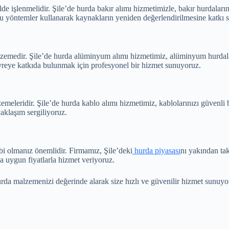
ekilde işlenmelidir. Şile’de hurda bakır alımı hizmetimizle, bakır hurdal
u yöntemler kullanarak kaynakların yeniden değerlendirilmesine katkı s
medir. Şile’de hurda alüminyum alımı hizmetimiz, alüminyum hurdaları
reye katkıda bulunmak için profesyonel bir hizmet sunuyoruz.
eleridir. Şile’de hurda kablo alımı hizmetimiz, kablolarınızı güvenli b
aklaşım sergiliyoruz.
ibi olmanız önemlidir. Firmamız, Şile’deki
hurda piyasası
nı yakından tak
na uygun fiyatlarla hizmet veriyoruz.
urda malzemenizi değerinde alarak size hızlı ve güvenilir hizmet sunuyoru