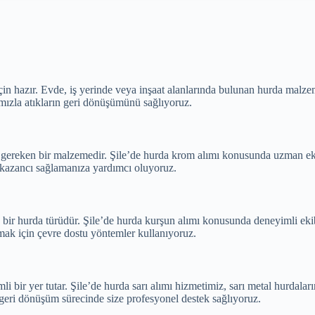
çin hazır. Evde, iş yerinde veya inşaat alanlarında bulunan hurda malzem
mızla atıkların geri dönüşümünü sağlıyoruz.
i gereken bir malzemedir. Şile’de hurda krom alımı konusunda uzman ekib
k kazancı sağlamanıza yardımcı oluyoruz.
an bir hurda türüdür. Şile’de hurda kurşun alımı konusunda deneyimli eki
ak için çevre dostu yöntemler kullanıyoruz.
bir yer tutar. Şile’de hurda sarı alımı hizmetimiz, sarı metal hurdalarını
 geri dönüşüm sürecinde size profesyonel destek sağlıyoruz.