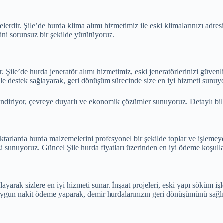
erdir. Şile’de hurda klima alımı hizmetimiz ile eski klimalarınızı adr
ini sorunsuz bir şekilde yürütüyoruz.
ile’de hurda jeneratör alımı hizmetimiz, eski jeneratörlerinizi güvenli 
zle destek sağlayarak, geri dönüşüm sürecinde size en iyi hizmeti sunuy
ndiriyor, çevreye duyarlı ve ekonomik çözümler sunuyoruz. Detaylı bilgi 
rlarda hurda malzemelerini profesyonel bir şekilde toplar ve işlemeye al
zi sunuyoruz. Güncel Şile hurda fiyatları üzerinden en iyi ödeme koşulla
ayarak sizlere en iyi hizmeti sunar. İnşaat projeleri, eski yapı söküm i
a uygun nakit ödeme yaparak, demir hurdalarınızın geri dönüşümünü sağl