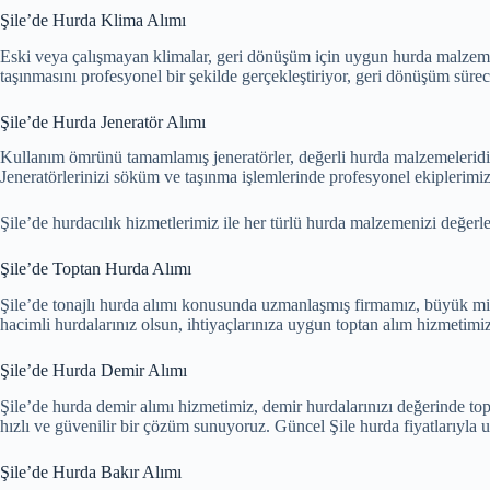
Şile’de Hurda Klima Alımı
Eski veya çalışmayan klimalar, geri dönüşüm için uygun hurda malzemel
taşınmasını profesyonel bir şekilde gerçekleştiriyor, geri dönüşüm sürec
Şile’de Hurda Jeneratör Alımı
Kullanım ömrünü tamamlamış jeneratörler, değerli hurda malzemeleridir. Ş
Jeneratörlerinizi söküm ve taşınma işlemlerinde profesyonel ekiplerimi
Şile’de hurdacılık hizmetlerimiz ile her türlü hurda malzemenizi değerle
Şile’de Toptan Hurda Alımı
Şile’de tonajlı hurda alımı konusunda uzmanlaşmış firmamız, büyük mikta
hacimli hurdalarınız olsun, ihtiyaçlarınıza uygun toptan alım hizmetimi
Şile’de Hurda Demir Alımı
Şile’de hurda demir alımı hizmetimiz, demir hurdalarınızı değerinde topl
hızlı ve güvenilir bir çözüm sunuyoruz. Güncel Şile hurda fiyatlarıyl
Şile’de Hurda Bakır Alımı