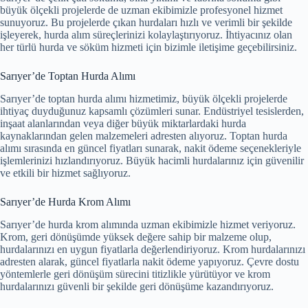
büyük ölçekli projelerde de uzman ekibimizle profesyonel hizmet
sunuyoruz. Bu projelerde çıkan hurdaları hızlı ve verimli bir şekilde
işleyerek, hurda alım süreçlerinizi kolaylaştırıyoruz. İhtiyacınız olan
her türlü hurda ve söküm hizmeti için bizimle iletişime geçebilirsiniz.
Sarıyer’de Toptan Hurda Alımı
Sarıyer’de toptan hurda alımı hizmetimiz, büyük ölçekli projelerde
ihtiyaç duyduğunuz kapsamlı çözümleri sunar. Endüstriyel tesislerden,
inşaat alanlarından veya diğer büyük miktarlardaki hurda
kaynaklarından gelen malzemeleri adresten alıyoruz. Toptan hurda
alımı sırasında en güncel fiyatları sunarak, nakit ödeme seçenekleriyle
işlemlerinizi hızlandırıyoruz. Büyük hacimli hurdalarınız için güvenilir
ve etkili bir hizmet sağlıyoruz.
Sarıyer’de Hurda Krom Alımı
Sarıyer’de hurda krom alımında uzman ekibimizle hizmet veriyoruz.
Krom, geri dönüşümde yüksek değere sahip bir malzeme olup,
hurdalarınızı en uygun fiyatlarla değerlendiriyoruz. Krom hurdalarınızı
adresten alarak, güncel fiyatlarla nakit ödeme yapıyoruz. Çevre dostu
yöntemlerle geri dönüşüm sürecini titizlikle yürütüyor ve krom
hurdalarınızı güvenli bir şekilde geri dönüşüme kazandırıyoruz.