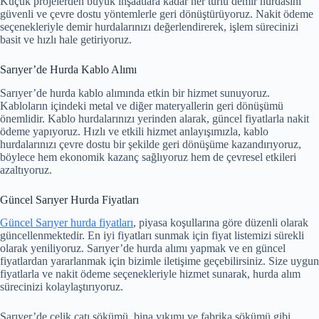
Küçük projelerden büyük inşaatlara kadar her türlü demir hurdasını
güvenli ve çevre dostu yöntemlerle geri dönüştürüyoruz. Nakit ödeme
seçenekleriyle demir hurdalarınızı değerlendirerek, işlem sürecinizi
basit ve hızlı hale getiriyoruz.
Sarıyer’de Hurda Kablo Alımı
Sarıyer’de hurda kablo alımında etkin bir hizmet sunuyoruz.
Kabloların içindeki metal ve diğer materyallerin geri dönüşümü
önemlidir. Kablo hurdalarınızı yerinden alarak, güncel fiyatlarla nakit
ödeme yapıyoruz. Hızlı ve etkili hizmet anlayışımızla, kablo
hurdalarınızı çevre dostu bir şekilde geri dönüşüme kazandırıyoruz,
böylece hem ekonomik kazanç sağlıyoruz hem de çevresel etkileri
azaltıyoruz.
Güncel Sarıyer Hurda Fiyatları
Güncel Sarıyer hurda fiyatları
, piyasa koşullarına göre düzenli olarak
güncellenmektedir. En iyi fiyatları sunmak için fiyat listemizi sürekli
olarak yeniliyoruz. Sarıyer’de hurda alımı yapmak ve en güncel
fiyatlardan yararlanmak için bizimle iletişime geçebilirsiniz. Size uygun
fiyatlarla ve nakit ödeme seçenekleriyle hizmet sunarak, hurda alım
sürecinizi kolaylaştırıyoruz.
Sarıyer’de çelik çatı sökümü, bina yıkımı ve fabrika sökümü gibi