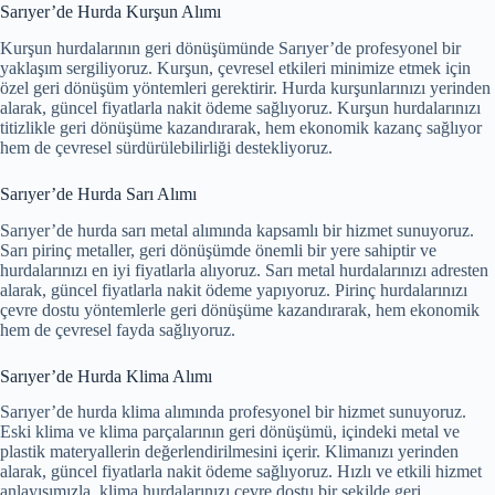
Sarıyer’de Hurda Kurşun Alımı
Kurşun hurdalarının geri dönüşümünde Sarıyer’de profesyonel bir
yaklaşım sergiliyoruz. Kurşun, çevresel etkileri minimize etmek için
özel geri dönüşüm yöntemleri gerektirir. Hurda kurşunlarınızı yerinden
alarak, güncel fiyatlarla nakit ödeme sağlıyoruz. Kurşun hurdalarınızı
titizlikle geri dönüşüme kazandırarak, hem ekonomik kazanç sağlıyor
hem de çevresel sürdürülebilirliği destekliyoruz.
Sarıyer’de Hurda Sarı Alımı
Sarıyer’de hurda sarı metal alımında kapsamlı bir hizmet sunuyoruz.
Sarı pirinç metaller, geri dönüşümde önemli bir yere sahiptir ve
hurdalarınızı en iyi fiyatlarla alıyoruz. Sarı metal hurdalarınızı adresten
alarak, güncel fiyatlarla nakit ödeme yapıyoruz. Pirinç hurdalarınızı
çevre dostu yöntemlerle geri dönüşüme kazandırarak, hem ekonomik
hem de çevresel fayda sağlıyoruz.
Sarıyer’de Hurda Klima Alımı
Sarıyer’de hurda klima alımında profesyonel bir hizmet sunuyoruz.
Eski klima ve klima parçalarının geri dönüşümü, içindeki metal ve
plastik materyallerin değerlendirilmesini içerir. Klimanızı yerinden
alarak, güncel fiyatlarla nakit ödeme sağlıyoruz. Hızlı ve etkili hizmet
anlayışımızla, klima hurdalarınızı çevre dostu bir şekilde geri