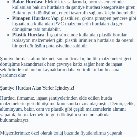
Bakır Hurdası
: Elektrik tesisatlarında, boru sistemlerinde
kullanılan bakırın hurdaları da şantiye hurdası kategorisine girer.
Bakırın geri dönüşümü, enerji tasarrufu sağlamak için önemlidir.
Pimapen Hurdası
: Yapı plastikleri, çıkma pimapen pencere gibi
inşaatlarda kullanılan PVC malzemelerin hurdaları da geri
dönüşüme tabi tutulabilir.
Plastik Hurdası
: İnşaat sürecinde kullanılan plastik borular,
izolasyon malzemeleri gibi plastik ürünlerin hurdaları da önemli
bir geri dönüşüm potansiyeline sahiptir.
Şantiye hurdası alımı hizmeti sunan firmalar, bu tür malzemeleri geri
dönüşüme kazandırarak hem çevreye katkı sağlar hem de inşaat
sektöründe kullanılan kaynakların daha verimli kullanılmasına
yardımcı olur.
Şantiye Hurdası Alan Yerler İçindeyiz!
Hurdacı firmamız, inşaat şantiyelerinden elde edilen hurda
malzemelerin geri dönüşümü konusunda uzmanlaşmıştır. Demir, çelik,
alüminyum, bakır, cam ve plastik gibi çeşitli malzemelerin alımını
yaparak, bu malzemelerin geri dönüşüm sürecine katkıda
bulunmaktayız.
Müşterilerimize özel olarak tonaj bazında fiyatlandırma yaparak,