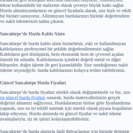
tekrar kullanılabilir bir malzeme olarak çevreye büyük katkı sağlar.
Hurda alüminyumlarınızı en güncel fiyatlarla alarak, size hızlı ve etkili
bir hizmet sunuyoruz. Alüminyum hurdalarınızı bizimle değerlendirin
ve nakit ödemenizin tadını çıkarın.
Sancaktepe’de Hurda Kablo Alımı
Sancaktepe’de hurda kablo alımı hizmetimiz, eski ve kullanılmayan
kablolarınızı profesyonel bir şekilde değerlendirmenizi sağlar.
Kabloların geri dönüşümü, hem ekonomik hem de çevresel açıdan
önemli bir adımdır. Kablolarınızın içindeki değerli metal ve diğer
bileşenler, doğru işleme ile geri kazanılabilir. Size sunduğumuz nakit
ödeme seçeneğiyle, hurda kablolarınızı kolayca teslim edebilirsiniz.
Güncel Sancaktepe Hurda Fiyatları
Sancaktepe’de hurda fiyatları sürekli olarak değişmektedir ve biz, size
en güncel hurda fiyatları
sunarak, hurda materyallerinizin gerçek
değerini almanızı sağlıyoruz. Hurdalarınızın türüne göre fiyatlandırma
yaparak, size en iyi teklifi sunmak için sürekli olarak piyasa koşullarını
takip ediyoruz. Hurda alımında en güncel fiyatlar ve nakit ödeme
avantajlarıyla, siz de işinizi kolaylaştırabilirsiniz.
Sancaktepe’de hurda alımıyla ilgili ihtiyaçlarınız için bizimle iletişime