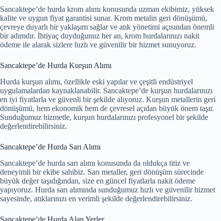
Sancaktepe’de hurda krom alımı konusunda uzman ekibimiz, yüksek
kalite ve uygun fiyat garantisi sunar. Krom metalin geri dönüşümü,
çevreye duyarlı bir yaklaşım sağlar ve atık yönetimi açısından önemli
bir adımdır. İhtiyaç duyduğunuz her an, krom hurdalarınızı nakit
ödeme ile alarak sizlere hızlı ve güvenilir bir hizmet sunuyoruz.
Sancaktepe’de Hurda Kurşun Alımı
Hurda kurşun alımı, özellikle eski yapılar ve çeşitli endüstriyel
uygulamalardan kaynaklanabilir. Sancaktepe’de kurşun hurdalarınızı
en iyi fiyatlarla ve güvenli bir şekilde alıyoruz. Kurşun metallerin geri
dönüşümü, hem ekonomik hem de çevresel açıdan büyük önem taşır.
Sunduğumuz hizmetle, kurşun hurdalarınızı profesyonel bir şekilde
değerlendirebilirsiniz.
Sancaktepe’de Hurda Sarı Alımı
Sancaktepe’de hurda sarı alımı konusunda da oldukça titiz ve
deneyimli bir ekibe sahibiz. Sarı metaller, geri dönüşüm sürecinde
büyük değer taşıdığından, size en güncel fiyatlarla nakit ödeme
yapıyoruz. Hurda sarı alımında sunduğumuz hızlı ve güvenilir hizmet
sayesinde, atıklarınızı en verimli şekilde değerlendirebilirsiniz.
Sancaktepe’de Hurda Alan Yerler