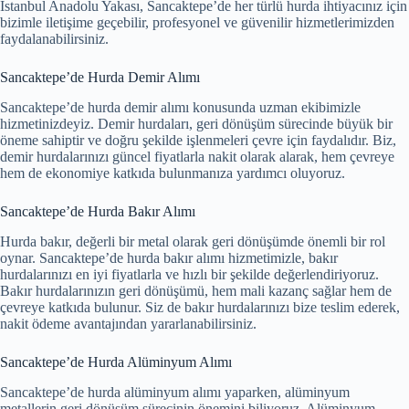
İstanbul Anadolu Yakası, Sancaktepe’de her türlü hurda ihtiyacınız için
bizimle iletişime geçebilir, profesyonel ve güvenilir hizmetlerimizden
faydalanabilirsiniz.
Sancaktepe’de Hurda Demir Alımı
Sancaktepe’de hurda demir alımı konusunda uzman ekibimizle
hizmetinizdeyiz. Demir hurdaları, geri dönüşüm sürecinde büyük bir
öneme sahiptir ve doğru şekilde işlenmeleri çevre için faydalıdır. Biz,
demir hurdalarınızı güncel fiyatlarla nakit olarak alarak, hem çevreye
hem de ekonomiye katkıda bulunmanıza yardımcı oluyoruz.
Sancaktepe’de Hurda Bakır Alımı
Hurda bakır, değerli bir metal olarak geri dönüşümde önemli bir rol
oynar. Sancaktepe’de hurda bakır alımı hizmetimizle, bakır
hurdalarınızı en iyi fiyatlarla ve hızlı bir şekilde değerlendiriyoruz.
Bakır hurdalarınızın geri dönüşümü, hem mali kazanç sağlar hem de
çevreye katkıda bulunur. Siz de bakır hurdalarınızı bize teslim ederek,
nakit ödeme avantajından yararlanabilirsiniz.
Sancaktepe’de Hurda Alüminyum Alımı
Sancaktepe’de hurda alüminyum alımı yaparken, alüminyum
metallerin geri dönüşüm sürecinin önemini biliyoruz. Alüminyum,